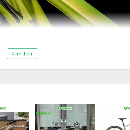
Xem thêm
g xuống, để các rider với chiều cao khiêm tốn dễ dàng lên xuống x