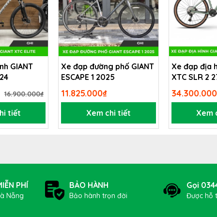
ình GIANT
Xe đạp đường phố GIANT
Xe đạp địa 
024
ESCAPE 1 2025
XTC SLR 2 2
11.825.000₫
34.300.000
16.900.000₫
i tiết
Xem chi tiết
Xem c
IỄN PHÍ
BẢO HÀNH
Gọi 034
Đà Nẵng
Bảo hành trọn đời
Được hỗ 