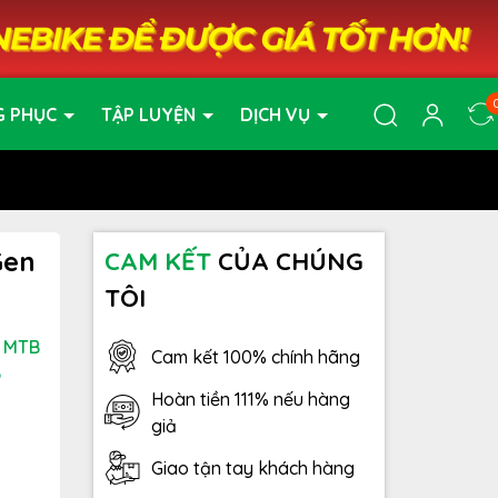
G PHỤC
TẬP LUYỆN
DỊCH VỤ
Gen
CAM KẾT
CỦA CHÚNG
TÔI
- MTB
Cam kết 100% chính hãng
3
Hoàn tiền 111% nếu hàng
giả
Giao tận tay khách hàng