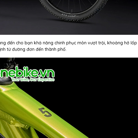
g đến cho bạn khả năng chinh phục mòn vượt trội, khoảng hở lốp 
 định từ đường đơn đến thành phố.