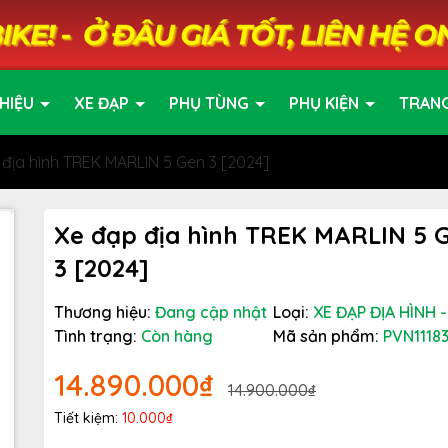
HIỆU
XE ĐẠP
PHỤ TÙNG
PHỤ KIỆN
TRAN
địa hình TREK MARLIN 5 Gen 3 [2024]
Xe đạp địa hình TREK MARLIN 5 
3 [2024]
Thương hiệu:
Đang cập nhật
Loại:
XE ĐẠP ĐỊA HÌNH 
Tình trạng:
Còn hàng
Mã sản phẩm:
PVN1118
14.890.000₫
14.900.000₫
Tiết kiệm:
10.000₫