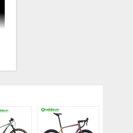
e & xử