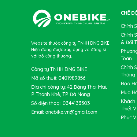
TREK MARLIN 5 Gen 3 [2024]
trang bị khung hợp 
hợp tính năng đi dây âm sườn để bảo vệ dây cáp 
CHẾ ĐỘ
xe.
Chính 
Chính 
& Đổi T
Website thuộc công ty TNHH DNG BIKE.
Hiện đang được xây dựng và đăng kí
Phương
với bộ công thương.
Toán
Chính 
Công ty TNHH DNG BIKE
Thông 
Mã số thuế: 0401989856
Bảo Hà
Địa chỉ công ty: 42 Đặng Thai Mai,
Mua Hà
P. Thanh Khê, TP. Đà Nẵng
Khách 
Số điện thoại: 0344133303
Thiết V
Email: onebike.vn@gmail.com
Phục V