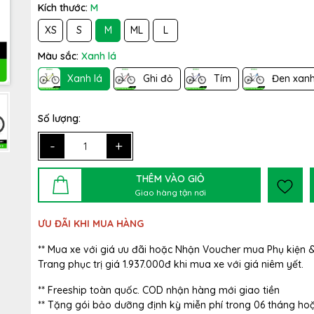
Kích thước:
M
XS
S
M
ML
L
Màu sắc:
Xanh lá
Xanh lá
Ghi đỏ
Tím
Đen xan
Số lượng:
-
+
THÊM VÀO GIỎ
Giao hàng tận nơi
ƯU ĐÃI KHI MUA HÀNG
** Mua xe với giá ưu đãi hoặc Nhận Voucher mua Phụ kiện 
Trang phục trị giá 1.937.000đ khi mua xe với giá niêm yết.
** Freeship toàn quốc. COD nhận hàng mới giao tiền
** Tặng gói bảo dưỡng định kỳ miễn phí trong 06 tháng ho