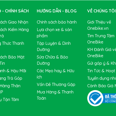
kim nhôm cao cấp Alpha Silver Aluminum với trọng lượng cực nhẹ, t
đề, cáp thắng cũng như tạo ra vẻ bề ngoài gọn gàng hoàn hảo cho
 - CHÍNH SÁCH
HƯỚNG DẪN - BLOG
VỀ CHÚNG TÔI
Sách Giao Nhận
Chính sách bảo hành
Giới Thiệu về
Onebike.vn
Sách Kiểm Hàng
Lựa chọn xe & sản
rả
phẩm
Tìm Trung Tâm
OneBike
 Thức Thanh
Tập Luyện & Dinh
Dưỡng
KH Đánh Giá v
OneBike
Sách Bảo Mật
Sửa Chữa & Bảo
Tin
Dưỡng
Gửi góp ý & Khi
nh & Hậu Mãi
Các Mẹo hay & Hữu
Tin Tức & Hoạ
ích
ng Trả Góp
Tuyển dụng nh
Vấn Đề Thường Gặp
Hàng Thân
Cảnh Báo Giả 
IP
Mua Hàng & Thanh
Toán
ụ Tận Tâm