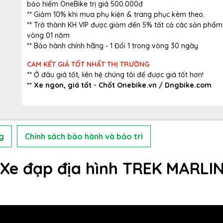
bảo hiểm OneBike trị giá 500.000đ
** Giảm 10% khi mua phụ kiện & trang phục kèm theo.
** Trở thành KH VIP được giảm đến 5% tất cả các sản phẩm
vòng 01 năm
** Bảo hành chính hãng - 1 Đổi 1 trong vòng 30 ngày
CAM KẾT GIÁ TỐT NHẤT THỊ TRƯỜNG
** Ở đâu giá tốt, liên hệ chúng tôi để được giá tốt hơn!
** Xe ngon, giá tốt - Chốt Onebike.vn / Dngbike.com
g
Chính sách bảo hành và bảo trì
 Xe đạp địa hình TREK MARLIN