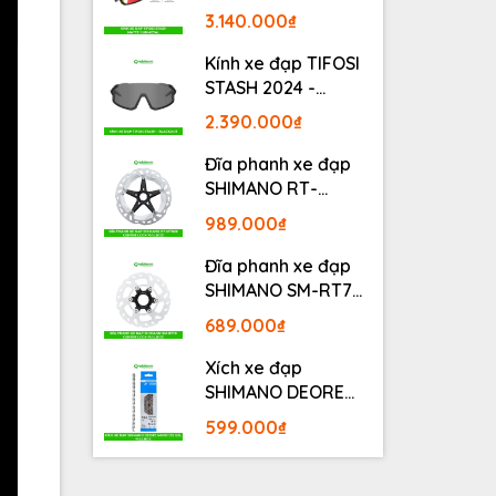
MATTE GUNMETAL
3.140.000₫
Kính xe đạp TIFOSI
STASH 2024 -
BLACKOUT
2.390.000₫
Đĩa phanh xe đạp
SHIMANO RT-
MT800 Center lock
989.000₫
Fullbox
Đĩa phanh xe đạp
SHIMANO SM-RT70
Center lock Fullbox
689.000₫
Xích xe đạp
SHIMANO DEORE
M6100 12S 126L
599.000₫
Fullbox