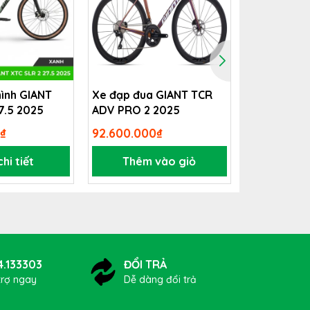
hình GIANT
Xe đạp đua GIANT TCR
Xe đạp tou
7.5 2025
ADV PRO 2 2025
CT300
₫
92.600.000₫
5.489.000₫
hi tiết
Thêm vào giỏ
Xem 
4.133303
ĐỔI TRẢ
trợ ngay
Dễ dàng đổi trả