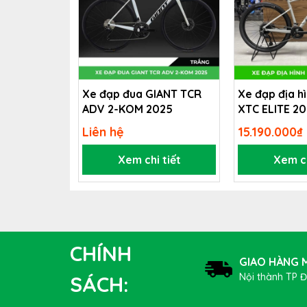
Xe đạp đua GIANT TCR
Xe đạp địa h
ADV 2-KOM 2025
XTC ELITE 2
Liên hệ
15.190.000₫
Xem chi tiết
Xem ch
CHÍNH
GIAO HÀNG M
Nội thành TP 
SÁCH: