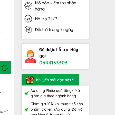
Mở hộp kiểm tra nhận
hàng
Hỗ trợ 24/7
h
Đổi trả trong 7 ngày
Để được hỗ trợ. Hãy
gọi:
0344133303
Khuyến mãi đặc biệt !!!
Áp dụng Phiếu quà tặng/ Mã
&
giảm giá theo ngành hàng.
Giảm giá 10% khi mua từ 5 sản
phẩm trở lên. (Áp dụng: Đối với
ặc Mũ
phụ kiện & trang phục)