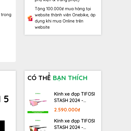
Tặng 100.000₫ mua hàng tại
 trong
website thành viên Onebike, áp
dụng khi mua Online trên
website
CÓ THỂ
BẠN THÍCH
Kính xe đạp TIFOSI
 5
STASH 2024 -
STASH, RACE PINK
2.590.000₫
Kính xe đạp TIFOSI
STASH 2024 -