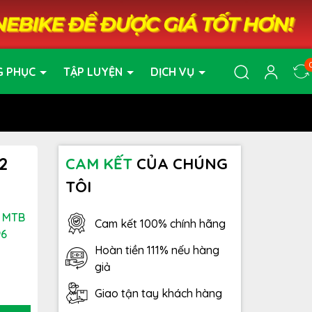
G PHỤC
TẬP LUYỆN
DỊCH VỤ
2
CAM KẾT
CỦA CHÚNG
TÔI
- MTB
Cam kết 100% chính hãng
96
Hoàn tiền 111% nếu hàng
giả
Giao tận tay khách hàng