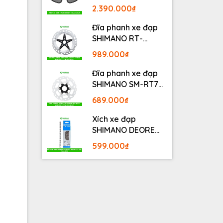
BLACKOUT
2.390.000₫
Đĩa phanh xe đạp
SHIMANO RT-
MT800 Center lock
989.000₫
Fullbox
Đĩa phanh xe đạp
SHIMANO SM-RT70
Center lock Fullbox
689.000₫
Xích xe đạp
SHIMANO DEORE
M6100 12S 126L
599.000₫
Fullbox