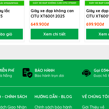
ượt mà và hiệu quả. Tay đề Shimano CUES SL-U4000 1×9 cung cấp 
đồng thời giảm trọng lượng tổng thể của xe đạp.
ay lắc
Giày xe đạp không can
Giày xe đạp
25
CITU XT6001 2025
CITU XT600
649.900₫
699.900₫
ào giỏ
Xem chi tiết
Xem c
IỄN PHÍ
BẢO HÀNH
Gọi 034
Đà Nẵng
Bảo hành trọn đời
Được hỗ 
 - CHÍNH SÁCH
HƯỚNG DẪN - BLOG
VỀ CHÚNG TÔI
Sách Giao Nhận
Chính sách bảo hành
Giới Thiệu về