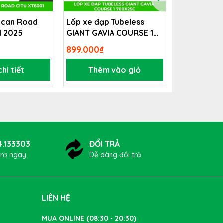
khả
 can Road
Lốp xe đạp Tubeless
Xe đạp trợ 
1 2025
GIANT GAVIA COURSE 1
GIANT FAS
700x25c
899.000₫
Liên hệ
hi tiết
Thêm vào giỏ
Xem 
4.133303
ĐỔI TRẢ
trợ ngay
Dễ dàng đổi trả
LIÊN HỆ
MUA ONLINE (08:30 - 20:30)