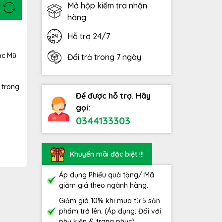
Mở hộp kiểm tra nhận
hàng
Hỗ trợ 24/7
ặc Mũ
Đổi trả trong 7 ngày
 trong
Để được hỗ trợ. Hãy
gọi:
0344133303
Khuyến mãi đặc biệt !!!
Áp dụng Phiếu quà tặng/ Mã
giảm giá theo ngành hàng.
Giảm giá 10% khi mua từ 5 sản
phẩm trở lên. (Áp dụng: Đối với
phụ kiện & trang phục)