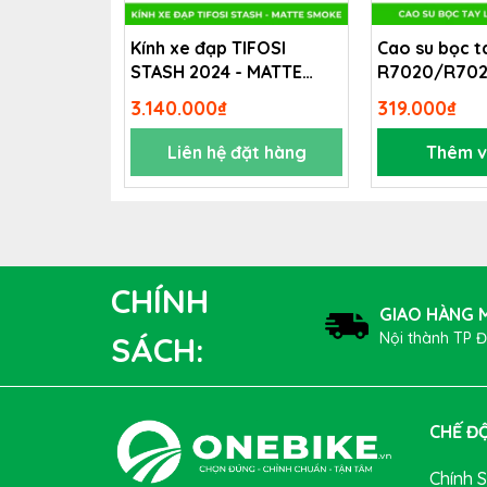
dàng vượt qua mọi địa hình khó khăn một cách m
năng chuyển đổi tốc độ mượt mà và đáng tin cậy, 
Kính xe đạp TIFOSI
Cao su bọc t
STASH 2024 - MATTE
R7020/R70
SMOKE
3.140.000₫
319.000₫
Liên hệ đặt hàng
Thêm v
CHÍNH
GIAO HÀNG M
Nội thành TP 
SÁCH:
CHẾ ĐỘ
Chính 