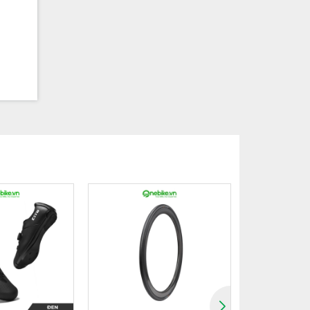
lái dễ