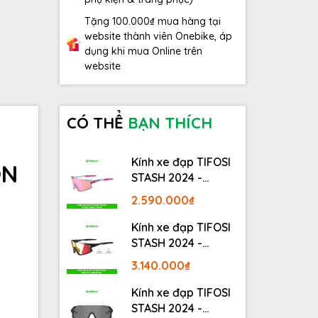
Tặng 100.000₫ mua hàng tại
website thành viên Onebike, áp
dụng khi mua Online trên
website
CÓ THỂ
BẠN THÍCH
Kính xe đạp TIFOSI
ON
STASH 2024 -
STASH, RACE PINK
2.590.000₫
Kính xe đạp TIFOSI
STASH 2024 -
MATTE GUNMETAL
3.140.000₫
Kính xe đạp TIFOSI
STASH 2024 -