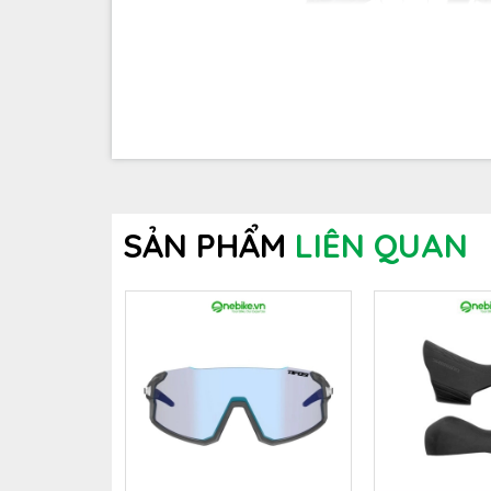
SẢN PHẨM
LIÊN QUAN
Bộ líp Shimano CS-LG300 với tỷ số răng 11-46 cung 