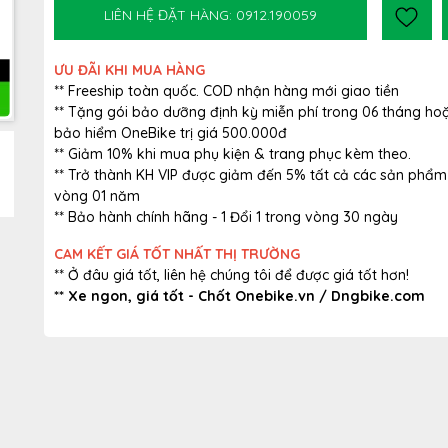
LIÊN HỆ ĐẶT HÀNG: 0912.190059
ƯU ĐÃI KHI MUA HÀNG
** Freeship toàn quốc. COD nhận hàng mới giao tiền
** Tặng gói bảo dưỡng định kỳ miễn phí trong 06 tháng ho
bảo hiểm OneBike trị giá 500.000đ
** Giảm 10% khi mua phụ kiện & trang phục kèm theo.
** Trở thành KH VIP được giảm đến 5% tất cả các sản phẩm
vòng 01 năm
** Bảo hành chính hãng - 1 Đổi 1 trong vòng 30 ngày
CAM KẾT GIÁ TỐT NHẤT THỊ TRƯỜNG
** Ở đâu giá tốt, liên hệ chúng tôi để được giá tốt hơn!
** Xe ngon, giá tốt - Chốt Onebike.vn / Dngbike.com