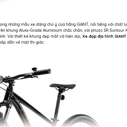
rong những mẫu xe đáng chú ý của hãng GIANT, nổi tiếng với chất l
trên khung Aluxx-Grade Aluminium chắc chắn, với phuộc SR Suntour
ình. Với thiết kế khung đẹp mắt và hiện đại,
Xe đạp địa hình GIANT
ấp dẫn về mặt thị giác.