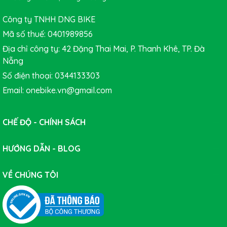
da cẩn thân bên ngoài, êm ái khi ngồi lâu. Cốt yên Alloy
Công ty TNHH DNG BIKE
được làm từ hợp kim có đường kính 30.9 mm cứng cáp
chịu lực tốt cùng khóa yên nâng hạ tiện dụng, người
Mã số thuế: 0401989856
dùng sẽ có được tư thế thoải mái nhất khi đạp xe.
Địa chỉ công ty: 42 Đặng Thai Mai, P. Thanh Khê, TP. Đà
Nẵng
Số điện thoại: 0344133303
Email: onebike.vn@gmail.com
CHẾ ĐỘ - CHÍNH SÁCH
HƯỚNG DẪN - BLOG
VỀ CHÚNG TÔI
Xe đạp địa hình GIANT RINCON 2 29
trang bị bộ truyền