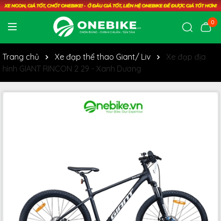
0
Trang chủ
Xe đạp thể thao Giant/ Liv
Xe đạp địa
hình GIANT RINCON 2 29 - Xanh Dương