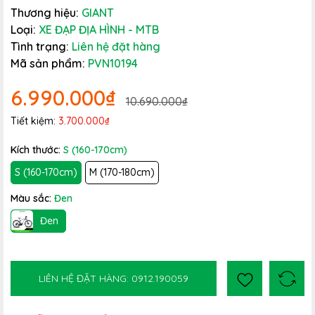
Thương hiệu:
GIANT
Loại:
XE ĐẠP ĐỊA HÌNH - MTB
Tình trạng:
Liên hệ đặt hàng
Mã sản phẩm:
PVN10194
6.990.000₫
10.690.000₫
Tiết kiệm:
3.700.000₫
Kích thước:
S (160-170cm)
S (160-170cm)
M (170-180cm)
Màu sắc:
Đen
Đen
LIÊN HỆ ĐẶT HÀNG: 0912.190059