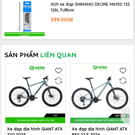
2.1″ nhiều gai và rãnh để xe bám đường tốt hơn khi di
Xích xe đạp SHIMANO DEORE M6100 12S
chuyển qua các cung đường trơn trượt. Đồng thời, hệ
126L Fullbox
thống bánh xe đạp Giant trở nên vững chãi hơn khi kết
599.000₫
hợp với vành Giant 29″, aluminum, double wall,
đùm Alloy cùng căm Stainless, 14g.
SẢN PHẨM
LIÊN QUAN
Xe đạp địa hình GIANT ATX
Xe đạp địa hình GIANT ATX
Ghi đông
Xe đạp địa hình GIANT RINCON 2 29
ngang dễ
720 2025
830 27.5 2026