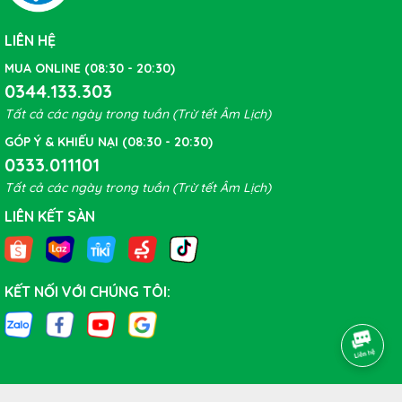
giảm thiếu mệt mỏi lên xương khớp, độ bám cao giúp bạn
không bị trượt khi phanh gấp hay qua những con đường gồ
LIÊN HỆ
ghề. Bên cạnh đó yên xe có những lỗ thoát khí được phân bổ
hợp lý giúp làm thoáng khí nhưng giữ được độ bền bỉ.
MUA ONLINE (08:30 - 20:30)
0344.133.303
Tất cả các ngày trong tuần (Trừ tết Âm Lịch)
GÓP Ý & KHIẾU NẠI (08:30 - 20:30)
0333.011101
Tất cả các ngày trong tuần (Trừ tết Âm Lịch)
LIÊN KẾT SÀN
KẾT NỐI VỚI CHÚNG TÔI: