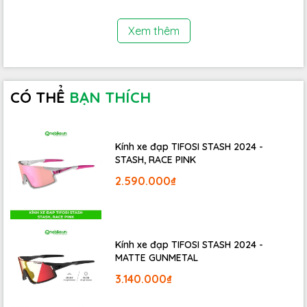
Xem thêm
CÓ THỂ
BẠN THÍCH
Kính xe đạp TIFOSI STASH 2024 -
STASH, RACE PINK
2.590.000₫
Kính xe đạp TIFOSI STASH 2024 -
MATTE GUNMETAL
Phuộc giảm chấn thép
3.140.000₫