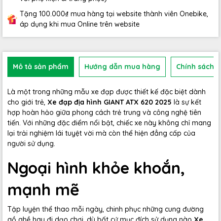
Tặng 100.000₫ mua hàng tại website thành viên Onebike,
áp dụng khi mua Online trên website
Mô tả sản phẩm
Hướng dẫn mua hàng
Chính sách b
Là một trong những mẫu xe đạp được thiết kế đặc biệt dành
cho giới trẻ,
Xe đạp địa hình GIANT ATX 620 2025
là sự kết
hợp hoàn hảo giữa phong cách trẻ trung và công nghệ tiên
tiến. Với những đặc điểm nổi bật, chiếc xe này không chỉ mang
lại trải nghiệm lái tuyệt vời mà còn thể hiện đẳng cấp của
người sử dụng.
Ngoại hình khỏe khoắn,
mạnh mẽ
Tập luyện thể thao mỗi ngày, chinh phục những cung đường
gồ ghề hay đi dạo chơi, dù bất cứ mục đích sử dụng nào
Xe