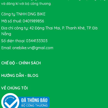
và đăng kí với bộ công thương.
Công ty TNHH DNG BIKE
Mã số thuế: 0401989856
Địa chỉ công ty: 42 Đặng Thai Mai, P. Thanh Khê, TP. Đà
Nẵng
Số điện thoại: 0344133303
Email: onebike.vn@gmail.com
CHẾ ĐỘ - CHÍNH SÁCH
HƯỚNG DẪN - BLOG
Yên xe êm ái, nhiều lỗ
VỀ CHÚNG TÔI
thoáng khí
Yên xe được bọc da cao cấp mềm mại, mặt tiếp xúc rộng,