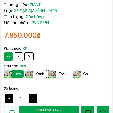
Thương hiệu:
GIANT
Loại:
XE ĐẠP ĐỊA HÌNH - MTB
Tình trạng:
Còn hàng
Mã sản phẩm:
PVN11594
7.850.000₫
Kích thước:
XS
XS
S
M
Màu sắc:
Đen
Đen
Xanh
Trắng
Ghi
Số lượng:
-
+
THÊM VÀO GIỎ