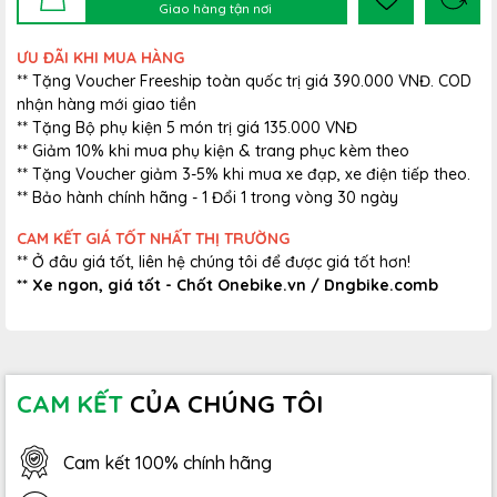
Giao hàng tận nơi
ƯU ĐÃI KHI MUA HÀNG
** Tặng Voucher Freeship toàn quốc trị giá 390.000 VNĐ. COD
nhận hàng mới giao tiền
** Tặng Bộ phụ kiện 5 món trị giá 135.000 VNĐ
** Giảm 10% khi mua phụ kiện & trang phục kèm theo
** Tặng Voucher giảm 3-5% khi mua xe đạp, xe điện tiếp theo.
** Bảo hành chính hãng - 1 Đổi 1 trong vòng 30 ngày
CAM KẾT GIÁ TỐT NHẤT THỊ TRƯỜNG
** Ở đâu giá tốt, liên hệ chúng tôi để được giá tốt hơn!
** Xe ngon, giá tốt - Chốt Onebike.vn / Dngbike.comb
CAM KẾT
CỦA CHÚNG TÔI
Cam kết 100% chính hãng