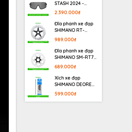
STASH 2024 -
BLACKOUT
2.390.000₫
Đĩa phanh xe đạp
SHIMANO RT-
MT800 Center lock
989.000₫
Fullbox
Đĩa phanh xe đạp
SHIMANO SM-RT70
Center lock Fullbox
689.000₫
Xích xe đạp
SHIMANO DEORE
M6100 12S 126L
599.000₫
Fullbox