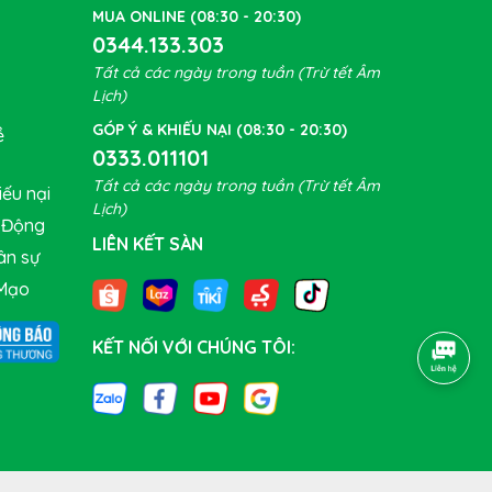
MUA ONLINE (08:30 - 20:30)
0344.133.303
Tất cả các ngày trong tuần (Trừ tết Âm
Lịch)
GÓP Ý & KHIẾU NẠI (08:30 - 20:30)
ề
0333.011101
Tất cả các ngày trong tuần (Trừ tết Âm
ếu nại
Lịch)
t Động
LIÊN KẾT SÀN
ân sự
Mạo
KẾT NỐI VỚI CHÚNG TÔI: