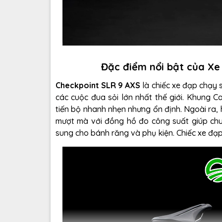
Đặc điểm nổi bật của X
Checkpoint SLR 9 AXS
là chiếc xe đạp chạy s
các cuộc đua sỏi lớn nhất thế giới. Khung C
tiến bộ nhanh nhẹn nhưng ổn định. Ngoài ra
mượt mà với đồng hồ đo công suất giúp chu
sung cho bánh răng và phụ kiện. Chiếc xe đạp