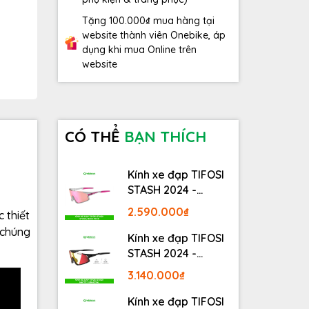
Tặng 100.000₫ mua hàng tại
website thành viên Onebike, áp
dụng khi mua Online trên
website
CÓ THỂ
BẠN THÍCH
Kính xe đạp TIFOSI
STASH 2024 -
STASH, RACE PINK
2.590.000₫
 thiết
 chúng
Kính xe đạp TIFOSI
STASH 2024 -
MATTE GUNMETAL
3.140.000₫
Kính xe đạp TIFOSI