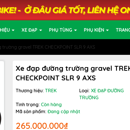
HIỆU
XE ĐẠP
PHỤ TÙNG
PHỤ KIỆN
TRAN
 trường gravel TREK CHECKPOINT SLR 9 AXS
Xe đạp đường trường gravel TRE
CHECKPOINT SLR 9 AXS
Thương hiệu:
TREK
Loại:
XE ĐẠP ĐƯỜNG
TRƯỜNG
Tình trạng:
Còn hàng
Mã sản phẩm:
Đang cập nhật
265.000.000₫