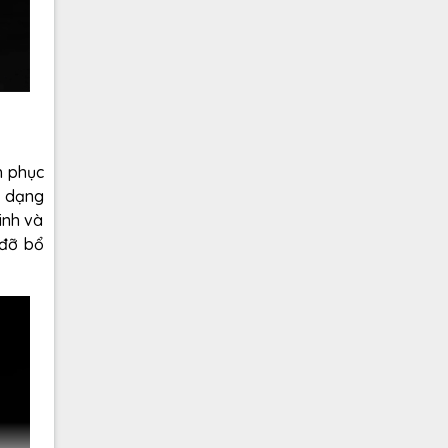
h phục
h dạng
inh và
 đỡ bổ