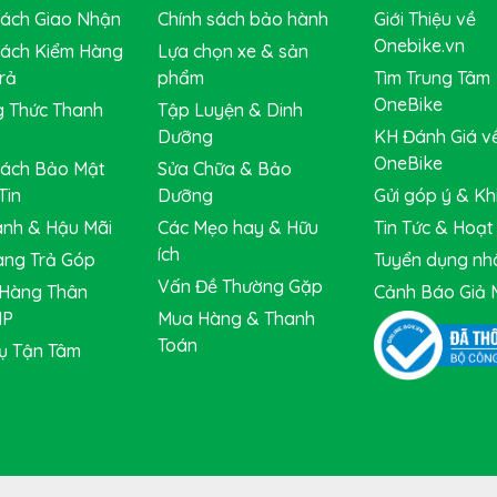
Sách Giao Nhận
Chính sách bảo hành
Giới Thiệu về
Onebike.vn
Sách Kiểm Hàng
Lựa chọn xe & sản
rả
phẩm
Tìm Trung Tâm
OneBike
 Thức Thanh
Tập Luyện & Dinh
Dưỡng
KH Đánh Giá v
OneBike
Sách Bảo Mật
Sửa Chữa & Bảo
Tin
Dưỡng
Gửi góp ý & Khi
nh & Hậu Mãi
Các Mẹo hay & Hữu
Tin Tức & Hoạ
ích
ng Trả Góp
Tuyển dụng nh
Vấn Đề Thường Gặp
Hàng Thân
Cảnh Báo Giả 
IP
Mua Hàng & Thanh
Toán
ụ Tận Tâm
bạn một nơi linh hoạt để cất giữ các dụng cụ và thiết bị.