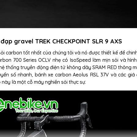
e đạp gravel TREK CHECKPOINT SLR 9 AXS
ỏi carbon tốt nhất của chúng tôi và nó được thiết kế để chin
arbon 700 Series OCLV nhẹ có IsoSpeed ​​làm mịn sỏi và hìn
, hệ thống truyền động điện tử không dây SRAM RED thông m
yển số nhanh, bánh xe carbon Aeolus RSL 37V và các giá
 này là một cỗ máy nghiền sỏi thực sự.