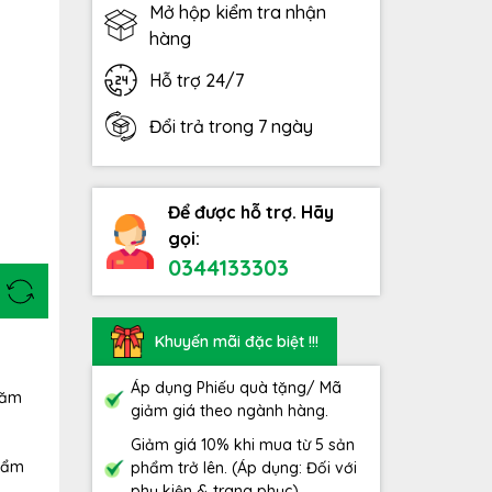
Mở hộp kiểm tra nhận
hàng
Hỗ trợ 24/7
Đổi trả trong 7 ngày
Để được hỗ trợ. Hãy
gọi:
0344133303
Khuyến mãi đặc biệt !!!
Áp dụng Phiếu quà tặng/ Mã
năm
giảm giá theo ngành hàng.
Giảm giá 10% khi mua từ 5 sản
phẩm
phẩm trở lên. (Áp dụng: Đối với
phụ kiện & trang phục)