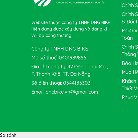
Chính 
Chính 
& Đổi T
Website thuộc công ty TNHH DNG BIKE.
Hiện đang được xây dựng và đăng kí
Phương
với bộ công thương.
Toán
Chính 
Công ty TNHH DNG BIKE
Thông 
Mã số thuế: 0401989856
Bảo Hà
Địa chỉ công ty: 42 Đặng Thai Mai,
Mua Hà
P. Thanh Khê, TP. Đà Nẵng
Khách 
Số điện thoại: 0344133303
Thiết V
Email: onebike.vn@gmail.com
Phục V
Ngăn lưu trữ bên trong đẹp mắt mang đến cho 
So sánh