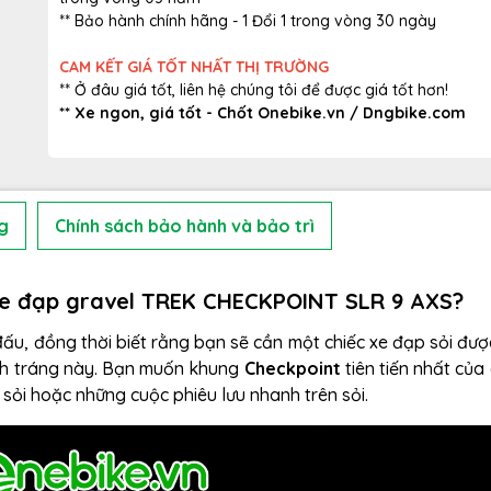
** Bảo hành chính hãng - 1 Đổi 1 trong vòng 30 ngày
CAM KẾT GIÁ TỐT NHẤT THỊ TRƯỜNG
** Ở đâu giá tốt, liên hệ chúng tôi để được giá tốt hơn!
** Xe ngon, giá tốt - Chốt Onebike.vn /
Dngbike.com
g
Chính sách bảo hành và bảo trì
Xe đạp gravel TREK CHECKPOINT SLR 9 AXS?
ấu, đồng thời biết rằng bạn sẽ cần một chiếc xe đạp sỏi được
nh tráng này. Bạn muốn khung
Checkpoint
tiên tiến nhất của
 sỏi hoặc những cuộc phiêu lưu nhanh trên sỏi.