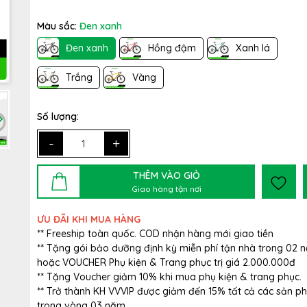
Màu sắc:
Đen xanh
Đen xanh
Hồng đậm
Xanh lá
Trắng
Vàng
Số lượng:
-
+
THÊM VÀO GIỎ
Giao hàng tận nơi
ƯU ĐÃI KHI MUA HÀNG
** Freeship toàn quốc. COD nhận hàng mới giao tiền
** Tặng gói bảo dưỡng định kỳ miễn phí tận nhà trong 02 
hoặc VOUCHER Phụ kiện & Trang phục trị giá 2.000.000đ
** Tặng Voucher giảm 10% khi mua phụ kiện & trang phục.
** Trở thành KH VVVIP được giảm đến 15% tất cả các sản 
trong vòng 03 năm