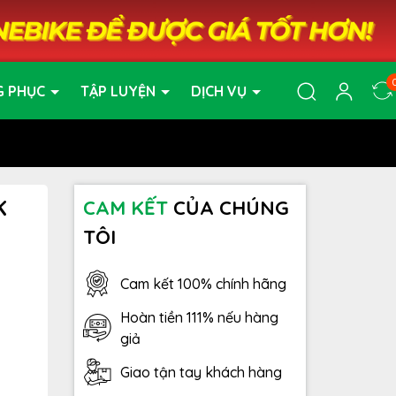
G PHỤC
TẬP LUYỆN
DỊCH VỤ
K
CAM KẾT
CỦA CHÚNG
TÔI
Cam kết 100% chính hãng
Hoàn tiền 111% nếu hàng
giả
Giao tận tay khách hàng