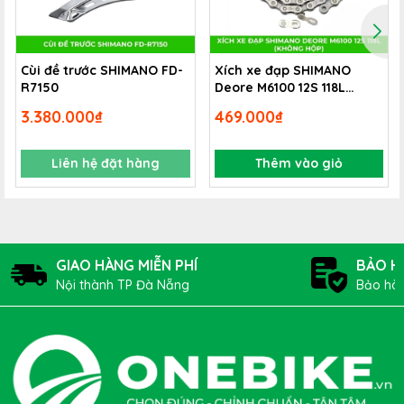
Cùi đề trước SHIMANO FD-
Xích xe đạp SHIMANO
R7150
Deore M6100 12S 118L
(không hộp)
3.380.000₫
469.000₫
Liên hệ đặt hàng
Thêm vào giỏ
GIAO HÀNG MIỄN PHÍ
BẢO H
Nội thành TP Đà Nẵng
Bảo hàn