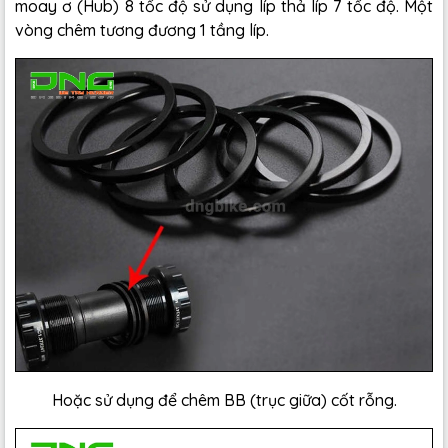
moay ơ (Hub) 8 tốc độ sử dụng líp thả líp 7 tốc độ. Một
vòng chêm tương đương 1 tầng líp.
Hoặc sử dụng để chêm BB (trục giữa) cốt rỗng.