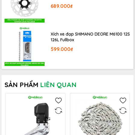
689.000₫
Xích xe đạp SHIMANO DEORE M6100 12S
126L Fullbox
599.000₫
SẢN PHẨM
LIÊN QUAN