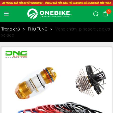
0
Trang chủ
PHỤ TÙNG
Vòng chêm líp hoặc trục giữa
xe đạp