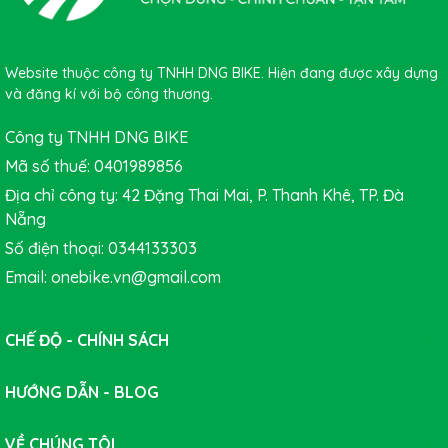
Website thuộc công ty TNHH DNG BIKE. Hiện đang được xây dựng
và đăng kí với bộ công thương.
Công ty TNHH DNG BIKE
Mã số thuế: 0401989856
Địa chỉ công ty: 42 Đặng Thai Mai, P. Thanh Khê, TP. Đà
Nẵng
Số điện thoại: 0344133303
Email: onebike.vn@gmail.com
CHẾ ĐỘ - CHÍNH SÁCH
HƯỚNG DẪN - BLOG
VỀ CHÚNG TÔI