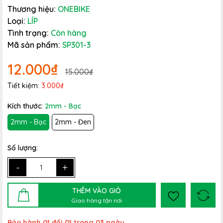
Thương hiệu:
ONEBIKE
Loại:
LÍP
Tình trạng:
Còn hàng
Mã sản phẩm:
SP301-3
12.000₫
15.000₫
Tiết kiệm:
3.000₫
Kích thước:
2mm - Bạc
2mm - Bạc
2mm - Đen
Số lượng:
-
+
THÊM VÀO GIỎ
Giao hàng tận nơi
Bảo hành 01 đổi 01 trong 03 ngày.