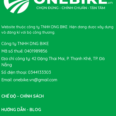
bảo vệ ngăn chặn nước, cát bụi rò rỉ vào bên trong giúp
nâng cao tuổi thọ sản phẩm.
Shimano Tiagra SM-
BB4600
có trọng lượng nhẹ khoảng 95g góp phần tối
ưu trọng lượng chiếc xe.
Website thuộc công ty TNHH DNG BIKE. Hiện đang được xây dựng
và đăng kí với bộ công thương.
Công ty TNHH DNG BIKE
Mã số thuế: 0401989856
Địa chỉ công ty: 42 Đặng Thai Mai, P. Thanh Khê, TP. Đà
Nẵng
Số điện thoại: 0344133303
Email: onebike.vn@gmail.com
CHẾ ĐỘ - CHÍNH SÁCH
HƯỚNG DẪN - BLOG