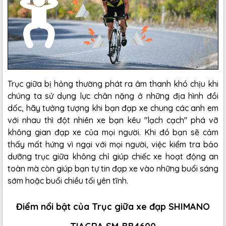
Trục giữa bị hỏng thường phát ra âm thanh khó chịu khi
chúng ta sử dụng lực chân nặng ở những địa hình đồi
dốc, hãy tưởng tượng khi bạn đạp xe chung các anh em
với nhau thì đột nhiên xe bạn kêu "lạch cạch" phá vỡ
không gian đạp xe của mọi người. Khi đó bạn sẽ cảm
thấy mất hứng vì ngại với mọi người, việc kiểm tra bảo
dưỡng trục giữa không chỉ giúp chiếc xe hoạt động an
toàn mà còn giúp bạn tự tin đạp xe vào những buổi sáng
sớm hoặc buổi chiều tối yên tĩnh.
Điểm nổi bật của Trục giữa xe đạp SHIMANO