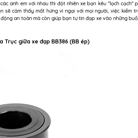
các anh em với nhau thì đột nhiên xe bạn kêu "lạch cạch" 
n sẽ cảm thấy mất hứng vì ngại với mọi người, việc kiểm t
t động an toàn mà còn giúp bạn tự tin đạp xe vào những buổ
ủa Trục giữa xe đạp BB386 (BB ép)