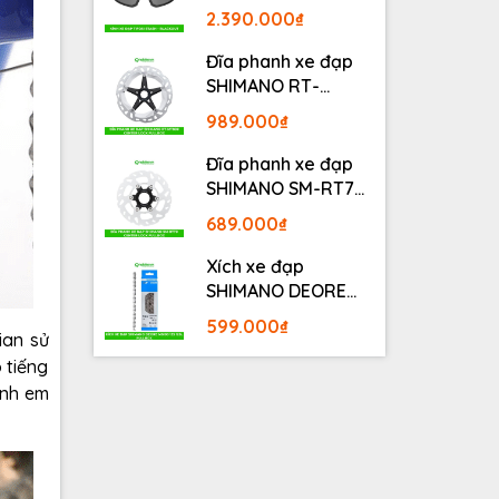
BLACKOUT
2.390.000₫
Đĩa phanh xe đạp
SHIMANO RT-
MT800 Center lock
989.000₫
Fullbox
Đĩa phanh xe đạp
SHIMANO SM-RT70
Center lock Fullbox
689.000₫
Xích xe đạp
SHIMANO DEORE
M6100 12S 126L
599.000₫
Fullbox
ian sử
 tiếng
anh em