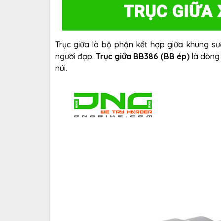
Trục giữa là bộ phận kết hợp giữa khung sư
người đạp.
Trục giữa BB386 (BB ép)
là dòng
núi.