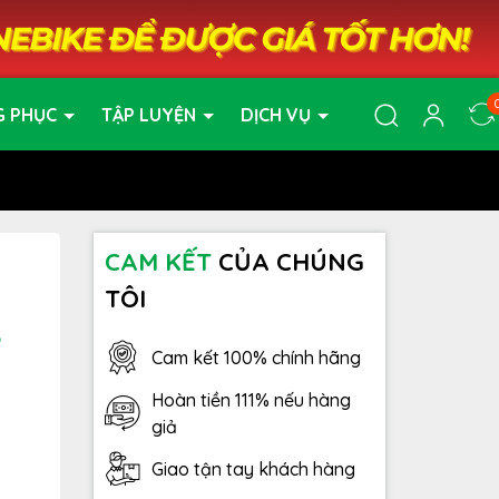
G PHỤC
TẬP LUYỆN
DỊCH VỤ
CAM KẾT
CỦA CHÚNG
TÔI
3
Cam kết 100% chính hãng
Hoàn tiền 111% nếu hàng
giả
Giao tận tay khách hàng