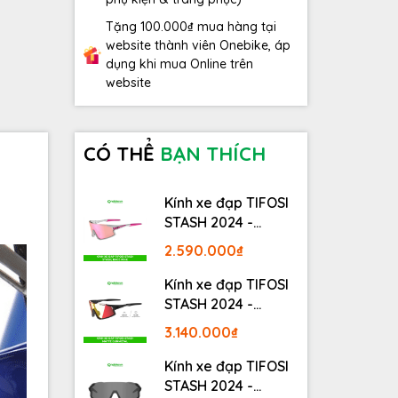
Tặng 100.000₫ mua hàng tại
website thành viên Onebike, áp
dụng khi mua Online trên
website
CÓ THỂ
BẠN THÍCH
Kính xe đạp TIFOSI
STASH 2024 -
STASH, RACE PINK
2.590.000₫
Kính xe đạp TIFOSI
STASH 2024 -
MATTE GUNMETAL
3.140.000₫
Kính xe đạp TIFOSI
STASH 2024 -