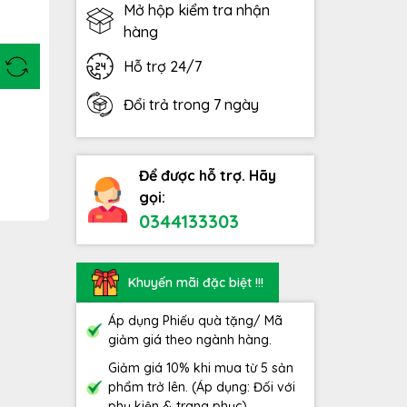
Mở hộp kiểm tra nhận
hàng
Hỗ trợ 24/7
Đổi trả trong 7 ngày
Để được hỗ trợ. Hãy
gọi:
0344133303
Khuyến mãi đặc biệt !!!
Áp dụng Phiếu quà tặng/ Mã
giảm giá theo ngành hàng.
Giảm giá 10% khi mua từ 5 sản
phẩm trở lên. (Áp dụng: Đối với
phụ kiện & trang phục)