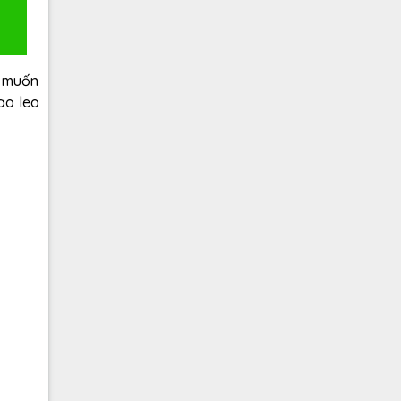
ý muốn
ao leo