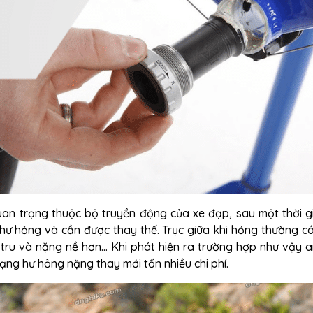
uan trọng thuộc bộ truyền động của xe đạp, sau một thời g
hư hỏng và cần được thay thế. Trục giữa khi hỏng thường có
ru và nặng nề hơn... Khi phát hiện ra trường hợp như vậy 
rạng hư hỏng nặng thay mới tốn nhiều chi phí.