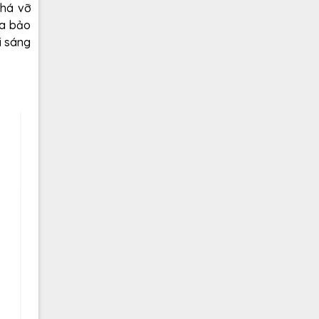
phá vỡ
ra bảo
i sáng