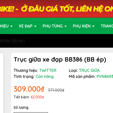
HIỆU
XE ĐẠP
PHỤ TÙNG
PHỤ KIỆN
TRAN
BB386 (BB ép)
Trục giữa xe đạp BB386 (BB ép)
Thương hiệu:
TWITTER
Loại:
TRỤC GIỮA
Tình trạng:
Còn hàng
Mã sản phẩm:
PVN869
309.000₫
371.000₫
Tiết kiệm:
62.000₫
Số lượng: