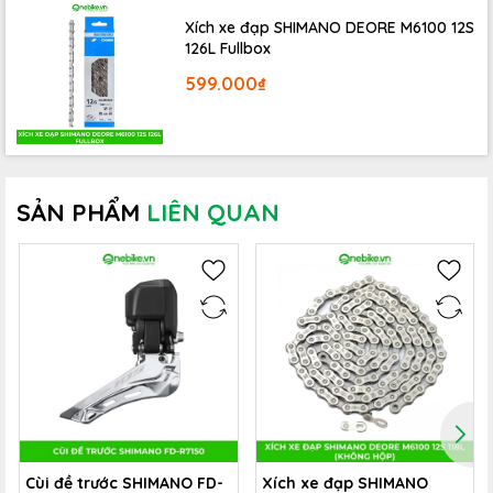
Xích xe đạp SHIMANO DEORE M6100 12S
126L Fullbox
599.000₫
SẢN PHẨM
LIÊN QUAN
Trục giữa xe đạp BB T47 Right 24
là sự lựa chọn lý tưởng cho
những ai muốn nâng cấp hiệu suất và độ bền của chiếc xe đạp
của mình. Với chất liệu hợp kim nhôm cao cấp, trải nghiệm đạp
mượt mà và vòng bi gốm tiên tiến, sản phẩm này chắc chắn
Cùi đề trước SHIMANO FD-
Xích xe đạp SHIMANO
sẽ không làm bạn thất vọng. Hãy đầu tư cho chiếc xe của bạn