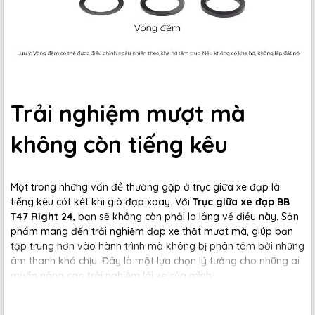
Trải nghiệm mượt mà
không còn tiếng kêu
Một trong những vấn đề thường gặp ở trục giữa xe đạp là
tiếng kêu cót két khi giò đạp xoay. Với
Trục giữa xe đạp BB
T47 Right 24
, bạn sẽ không còn phải lo lắng về điều này. Sản
phẩm mang đến trải nghiệm đạp xe thật mượt mà, giúp bạn
tập trung hơn vào hành trình mà không bị phân tâm bởi những
âm thanh khó chịu. Đây là một lựa chọn lý tưởng cho những ai
muốn nâng cao trải nghiệm lái xe của mình.
Vòng bi gốm nhẹ và bền