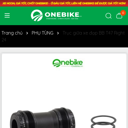
0
Trang chủ
PHỤ TÙNG
Trục giữa xe đạp BB T47 Right
24