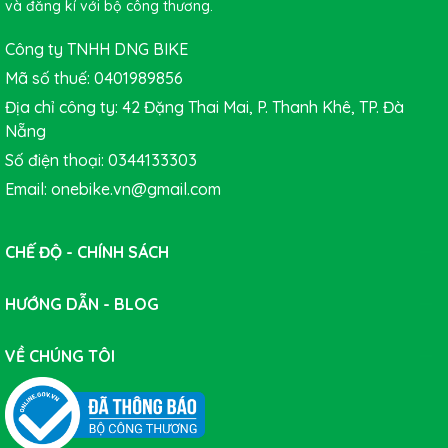
và đăng kí với bộ công thương.
Công ty TNHH DNG BIKE
Mã số thuế: 0401989856
Địa chỉ công ty: 42 Đặng Thai Mai, P. Thanh Khê, TP. Đà
Nẵng
Số điện thoại: 0344133303
Email: onebike.vn@gmail.com
CHẾ ĐỘ - CHÍNH SÁCH
HƯỚNG DẪN - BLOG
VỀ CHÚNG TÔI