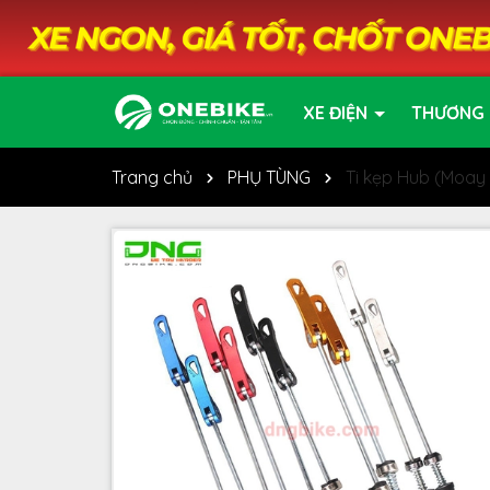
XE ĐIỆN
THƯƠNG 
Trang chủ
PHỤ TÙNG
Ti kẹp Hub (Moay