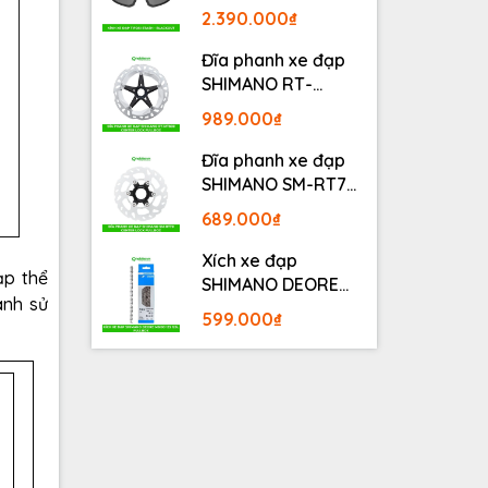
BLACKOUT
2.390.000₫
Đĩa phanh xe đạp
SHIMANO RT-
MT800 Center lock
989.000₫
Fullbox
Đĩa phanh xe đạp
SHIMANO SM-RT70
Center lock Fullbox
689.000₫
Xích xe đạp
ạp thể
SHIMANO DEORE
nh sử
M6100 12S 126L
599.000₫
Fullbox