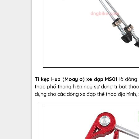
Ti kẹp Hub (Moay ơ) xe đạp MS01
là dòng 
thao phổ thông hiện nay sử dụng ti bật thá
dụng cho các dòng xe đạp thể thao địa hình, 