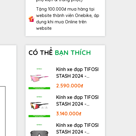
Tặng 100.000₫ mua hàng tại
website thành viên Onebike, áp
dụng khi mua Online trên
website
CÓ THỂ
BẠN THÍCH
Kính xe đạp TIFOSI
STASH 2024 -
STASH, RACE PINK
2.590.000₫
Kính xe đạp TIFOSI
STASH 2024 -
MATTE GUNMETAL
3.140.000₫
Kính xe đạp TIFOSI
STASH 2024 -