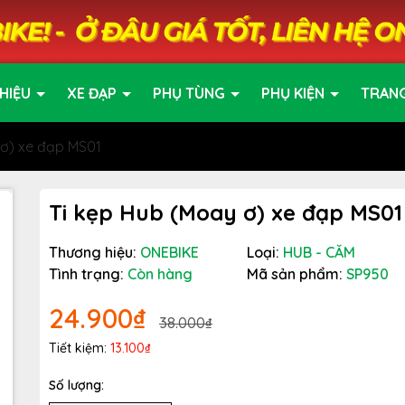
HIỆU
XE ĐẠP
PHỤ TÙNG
PHỤ KIỆN
TRAN
 ơ) xe đạp MS01
Ti kẹp Hub (Moay ơ) xe đạp MS01
Thương hiệu:
ONEBIKE
Loại:
HUB - CĂM
Tình trạng:
Còn hàng
Mã sản phẩm:
SP950
24.900₫
38.000₫
Tiết kiệm:
13.100₫
Số lượng: