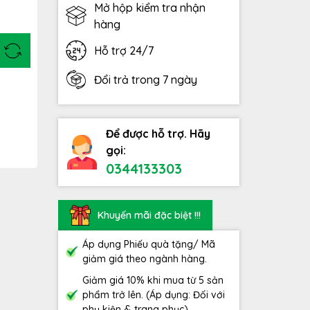
Mở hộp kiểm tra nhận
hàng
Hỗ trợ 24/7
Đổi trả trong 7 ngày
Để được hỗ trợ. Hãy
gọi:
0344133303
Khuyến mãi đặc biệt !!!
Áp dụng Phiếu quà tặng/ Mã
giảm giá theo ngành hàng.
Giảm giá 10% khi mua từ 5 sản
phẩm trở lên. (Áp dụng: Đối với
phụ kiện & trang phục)