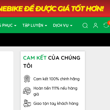
G PHỤC
TẬP LUYỆN
DỊCH VỤ
CAM KẾT
CỦA CHÚNG
TÔI
Cam kết 100% chính hãng
Hoàn tiền 111% nếu hàng
giả
Giao tận tay khách hàng