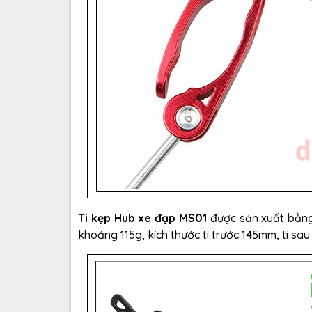
Ti kẹp Hub xe đạp MS01
được sản xuất bằng 
khoảng 115g, kích thước ti trước 145mm, ti sa