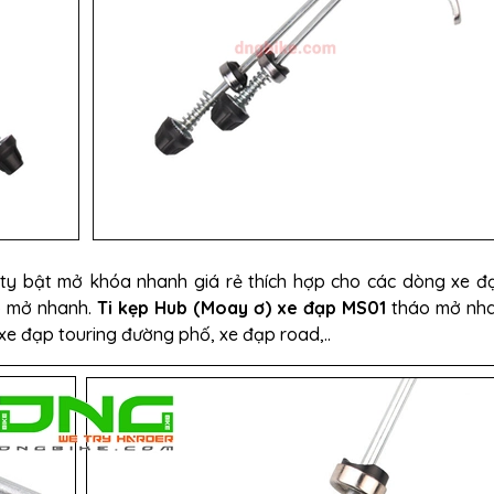
ty bật mở khóa nhanh giá rẻ thích hợp cho các dòng xe đ
o mở nhanh.
Ti kẹp Hub (Moay ơ) xe đạp MS01
tháo mở nha
xe đạp touring đường phố, xe đạp road,..