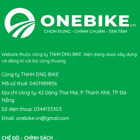
Tay đề lắc SHIMANO SHIMANO SORA ST-R3000
Website thuộc công ty TNHH DNG BIKE. Hiện đang được xây dựng
và đăng kí với bộ công thương.
Công ty TNHH DNG BIKE
Mã số thuế: 0401989856
Địa chỉ công ty: 42 Đặng Thai Mai, P. Thanh Khê, TP. Đà
Nẵng
Số điện thoại: 0344133303
Email: onebike.vn@gmail.com
CHẾ ĐỘ - CHÍNH SÁCH