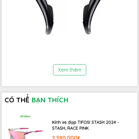
Xem thêm
Tay đề lắc
SHIMANO SHIMANO SORA ST-R3000
là một
trong những bộ chuyển số cao cấp của SHIMANO
thương hiệu uy tín hàng đầu Nhật Bản,
SHIMANO SORA
ST-R3000
sử dụng công nghệ DUAL CONTROL LEVER
CÓ THỂ
BẠN THÍCH
cho phép phanh và sang số trong cùng một hệ thống.
Tuy nhiên, thiết kế của nó lại rất nhỏ gọn và hoạt động
rất đơn giản dễ dàng.
Kính xe đạp TIFOSI STASH 2024 -
STASH, RACE PINK
2.590.000₫