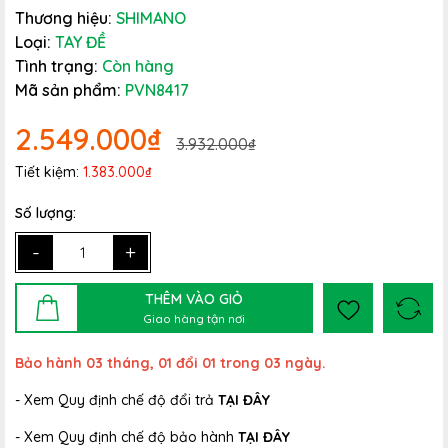
Thương hiệu:
SHIMANO
Loại:
TAY ĐỀ
Tình trạng:
Còn hàng
Mã sản phẩm:
PVN8417
2.549.000₫
3.932.000₫
Tiết kiệm:
1.383.000₫
Số lượng:
-
+
THÊM VÀO GIỎ
Giao hàng tận nơi
Bảo hành 03 tháng, 01 đổi 01 trong 03 ngày.
- Xem Quy định chế độ đổi trả
TẠI ĐÂY
- Xem Quy định chế độ bảo hành
TẠI ĐÂY