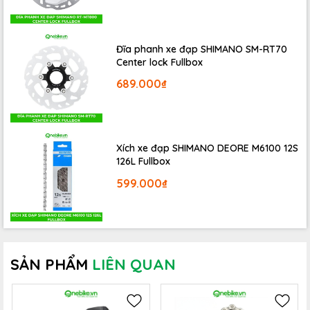
một lớp vỏ su êm tay, giúp người lái nắm chặt hơn, đặc
biệt dễ tháo gỡ để tiện cho việc thay thế.
Đĩa phanh xe đạp SHIMANO SM-RT70
Center lock Fullbox
689.000₫
Xích xe đạp SHIMANO DEORE M6100 12S
126L Fullbox
599.000₫
SẢN PHẨM
LIÊN QUAN
Sau một thời gian hoạt động tay đề xe đạp không còn