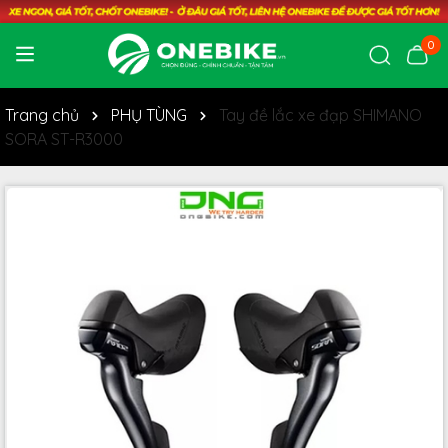
0
Trang chủ
PHỤ TÙNG
Tay đề lắc xe đạp SHIMANO
SORA ST-R3000