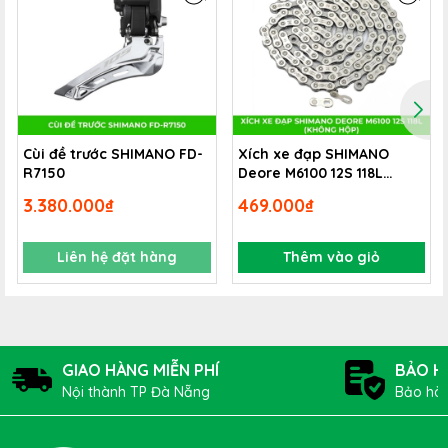
Cùi đề trước SHIMANO FD-
Xích xe đạp SHIMANO
R7150
Deore M6100 12S 118L
(không hộp)
3.380.000₫
469.000₫
Liên hệ đặt hàng
Thêm vào giỏ
GIAO HÀNG MIỄN PHÍ
BẢO H
Nội thành TP Đà Nẵng
Bảo hàn