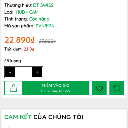
Thương hiệu:
DT SWISS
Loại:
HUB - CĂM
Tình trạng:
Còn hàng
Mã sản phẩm:
PVN8914
22.890₫
25.000₫
Tiết kiệm:
2.110₫
Số lượng:
-
+
THÊM VÀO GIỎ
Giao hàng tận nơi
CAM KẾT
CỦA CHÚNG TÔI