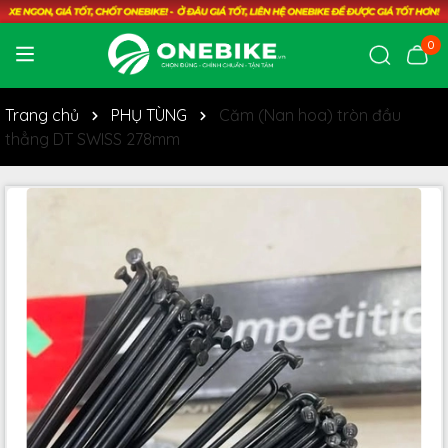
0
Trang chủ
PHỤ TÙNG
Căm (Nan hoa) tròn đầu
thẳng DT SWISS 278mm