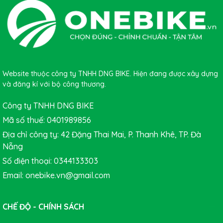
Website thuộc công ty TNHH DNG BIKE. Hiện đang được xây dựng
và đăng kí với bộ công thương.
Công ty TNHH DNG BIKE
Mã số thuế: 0401989856
Địa chỉ công ty: 42 Đặng Thai Mai, P. Thanh Khê, TP. Đà
Nẵng
Số điện thoại: 0344133303
Email: onebike.vn@gmail.com
CHẾ ĐỘ - CHÍNH SÁCH