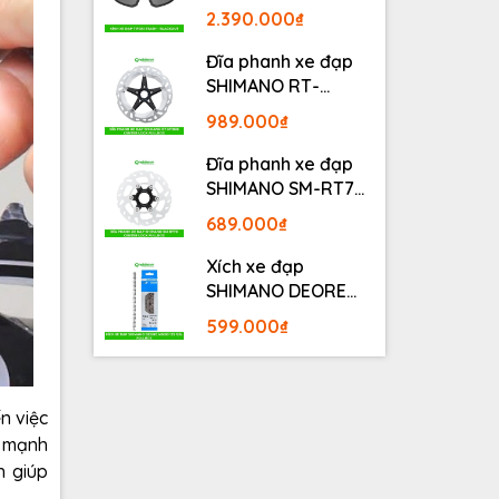
BLACKOUT
2.390.000₫
Đĩa phanh xe đạp
SHIMANO RT-
MT800 Center lock
989.000₫
Fullbox
Đĩa phanh xe đạp
SHIMANO SM-RT70
Center lock Fullbox
689.000₫
Xích xe đạp
SHIMANO DEORE
M6100 12S 126L
599.000₫
Fullbox
n việc
p mạnh
h giúp