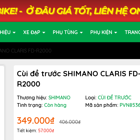
HIỆU
XE ĐẠP
PHỤ TÙNG
PHỤ KIỆN
TRAN
MANO CLARIS FD-R2000
Cùi đề trước SHIMANO CLARIS FD
R2000
Thương hiệu:
SHIMANO
Loại:
CÙI ĐỀ TRƯỚC
Tình trạng:
Còn hàng
Mã sản phẩm:
PVN853
349.000₫
406.000₫
Tiết kiệm:
57.000₫