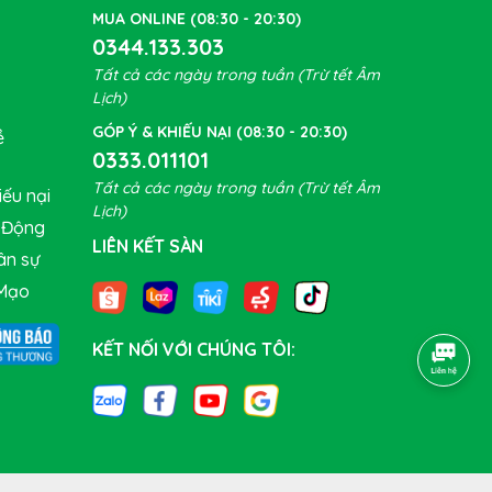
MUA ONLINE (08:30 - 20:30)
0344.133.303
Tất cả các ngày trong tuần (Trừ tết Âm
Lịch)
GÓP Ý & KHIẾU NẠI (08:30 - 20:30)
ề
0333.011101
nào sử
Tất cả các ngày trong tuần (Trừ tết Âm
ếu nại
ĩa cao
Lịch)
t Động
ật của
LIÊN KẾT SÀN
ân sự
Mạo
KẾT NỐI VỚI CHÚNG TÔI: