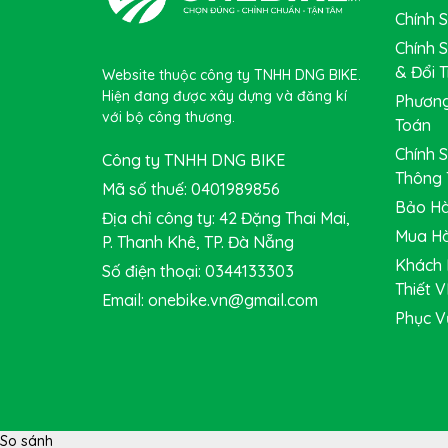
Chính 
Chính 
& Đổi T
Website thuộc công ty TNHH DNG BIKE.
Hiện đang được xây dựng và đăng kí
Phương
với bộ công thương.
Toán
Chính 
Sang đĩa là một bộ phận nằm trong hệ thốn
Công ty TNHH DNG BIKE
Thông 
dụng bộ truyền động nhiều đĩa.
Sang đĩa S
Mã số thuế: 0401989856
Bảo Hà
cấp của hãng SHIMANO hàng đầu Nhật Bản
Địa chỉ công ty: 42 Đặng Thai Mai,
các dòng sang đĩa tầm trung SHIMANO giúp ng
Mua Hà
P. Thanh Khê, TP. Đà Nẵng
Khách 
Số điện thoại: 0344133303
Thiết V
Email: onebike.vn@gmail.com
Phục V
So sánh