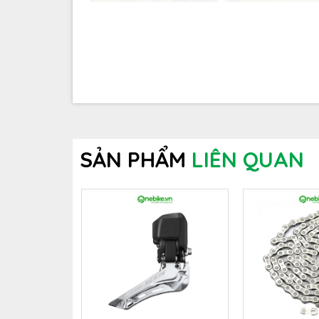
Sang đĩa là bộ phận giúp chuyển đổi xích qu
chọn phù hợp với thông số và chức năng trên 
phụ tùng xe đạp cụ thể là sang đĩa, trong 
nhất được sử dụng lắp đặt trên rất nhiều hãn
tiến chất lượng sản phẩm, Shimano đã được n
Sang đĩa
SẢN PHẨM
LIÊN QUAN