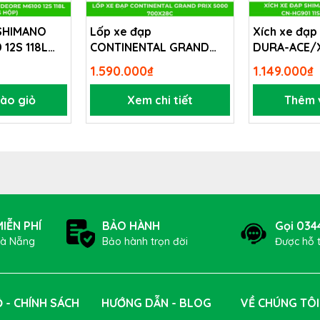
 SHIMANO
Lốp xe đạp
Xích xe đạ
12S 118L
CONTINENTAL GRAND
DURA-ACE/
PRIX 5000 700x28c
HG901 11S 11
1.590.000₫
1.149.000₫
ào giỏ
Xem chi tiết
Thêm 
IỄN PHÍ
BẢO HÀNH
Gọi 034
Đà Nẵng
Bảo hành trọn đời
Được hỗ 
 - CHÍNH SÁCH
HƯỚNG DẪN - BLOG
VỀ CHÚNG TÔI