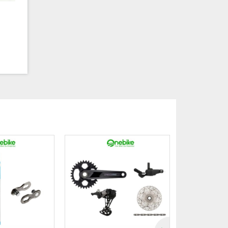
ợc lựa
n xuất
ạp lớn
ôn cải