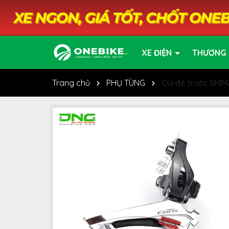
XE ĐIỆN
THƯƠNG 
Trang chủ
PHỤ TÙNG
Cùi đề trước SHI