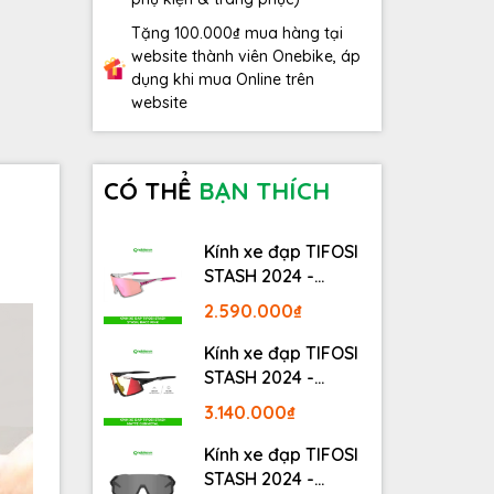
Tặng 100.000₫ mua hàng tại
website thành viên Onebike, áp
dụng khi mua Online trên
website
CÓ THỂ
BẠN THÍCH
Kính xe đạp TIFOSI
STASH 2024 -
STASH, RACE PINK
2.590.000₫
Kính xe đạp TIFOSI
STASH 2024 -
MATTE GUNMETAL
3.140.000₫
Kính xe đạp TIFOSI
STASH 2024 -