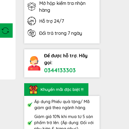
Mở hộp kiểm tra nhận
hàng
Hỗ trợ 24/7
Đổi trả trong 7 ngày
Để được hỗ trợ. Hãy
gọi:
0344133303
Khuyến mãi đặc biệt !!!
Áp dụng Phiếu quà tặng/ Mã
giảm giá theo ngành hàng.
Giảm giá 10% khi mua từ 5 sản
phẩm trở lên. (Áp dụng: Đối với
phụ kiện & trang phục)