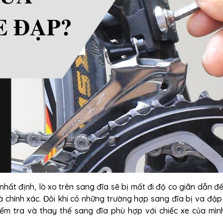
hất định, lò xo trên sang đĩa sẽ bị mất đi độ co giãn dẫn đế
 chính xác. Đôi khi có những trường hợp sang đĩa bị va đậ
ểm tra và thay thế sang đĩa phù hợp với chiếc xe của mìn