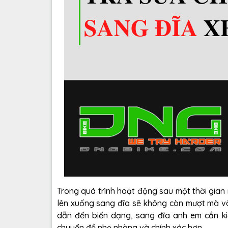
Trong quá trình hoạt động sau một thời gian n
lên xuống sang đĩa sẽ không còn mượt mà và
dẫn đến biến dạng, sang đĩa anh em cần ki
chuyển đề nhẹ nhàng và chính xác hơn.