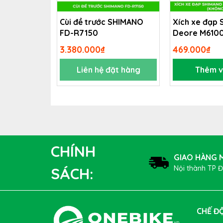
Cùi đề trước SHIMANO
Xích xe đạp
FD-R7150
Deore M6100 
(không hộp)
3.380.000₫
469.000₫
Liên hệ đặt hàng
Thêm v
CHÍNH
GIAO HÀNG M
Nội thành TP 
SÁCH:
CHẾ ĐỘ