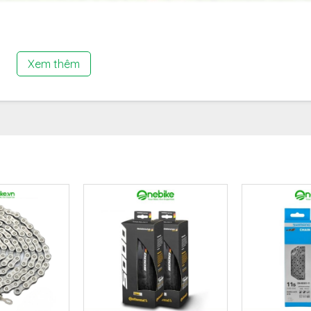
a các tầng líp để thay đổi tốc độ xe đạp, sang đĩa cần đư
chiếc xe. Hiện nay đã có rất nhiều hãng tham gia vào việc sả
Xem thêm
đó hãng Shimano đã trở thành hãng cung cấp phụ tùng xe đ
g xe khách nhau. Bởi sự tiên phong trong lĩnh vực xe đạp, lu
hiều anh em tin tưởng sử dụng.
 SHIMANO CLARIS FD-R2000