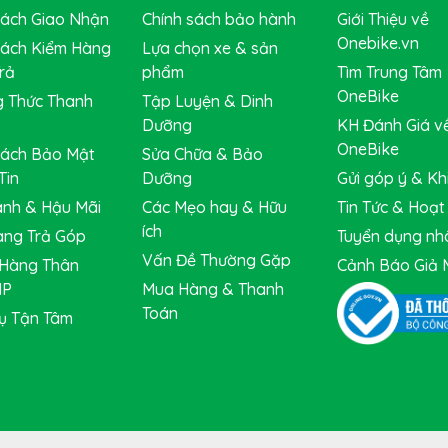
Sách Giao Nhận
Chính sách bảo hành
Giới Thiệu về
Onebike.vn
Sách Kiểm Hàng
Lựa chọn xe & sản
rả
phẩm
Tìm Trung Tâm
OneBike
 Thức Thanh
Tập Luyện & Dinh
Dưỡng
KH Đánh Giá v
OneBike
Sách Bảo Mật
Sửa Chữa & Bảo
g bộ truyền động của bất kỳ một chiếc xe đạp thể thao 
Tin
Dưỡng
Gửi góp ý & Khi
HIMANO CLARIS FD-R2000
là 1 trong những dòng sang đ
nh & Hậu Mãi
Các Mẹo hay & Hữu
Tin Tức & Hoạ
,
SHIMANO CLARIS FD-R2000
được kế thừa nhiều điểm nổi b
ích
ười sử dụng đạt hiệu suất cao nhất khi đua ở tốc độ cao.
ng Trả Góp
Tuyển dụng nh
Vấn Đề Thường Gặp
Hàng Thân
Cảnh Báo Giả 
IP
Mua Hàng & Thanh
Toán
ụ Tận Tâm