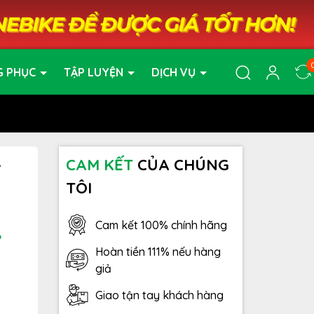
G PHỤC
TẬP LUYỆN
DỊCH VỤ
-
CAM KẾT
CỦA CHÚNG
TÔI
Cam kết 100% chính hãng
6
Hoàn tiền 111% nếu hàng
giả
Giao tận tay khách hàng