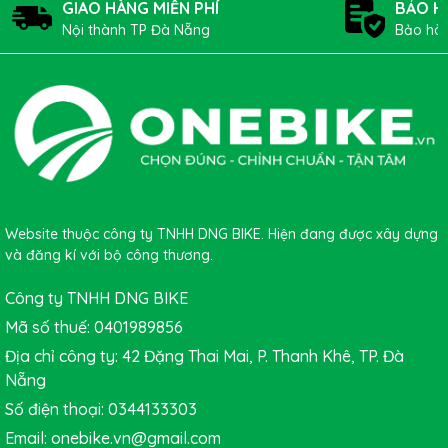
GIAO HÀNG MIỄN PHÍ
BẢO H
– Sport
MTB, Road Bike, City Bike, tất cả dòng xe.
Nội thành TP Đà Nẵng
Bảo hàn
Type
Trọng
105g
lượng
Thương
hiệu -
SCHWALBE
Brand
Xuất xứ
Made in china
**Những thông số kỹ thuật ở trên có thể sẽ được thay
đổi mà không cần thông báo trước cho người dùng bởi
Website thuộc công ty TNHH DNG BIKE. Hiện đang được xây dựng
và đăng kí với bộ công thương.
hãng sản xuất sẽ có những mặt hàng thay thế tương tự.
Xem thêm>>
Công ty TNHH DNG BIKE
Mã số thuế: 0401989856
Địa chỉ công ty: 42 Đặng Thai Mai, P. Thanh Khê, TP. Đà
Nẵng
Số điện thoại: 0344133303
Email: onebike.vn@gmail.com