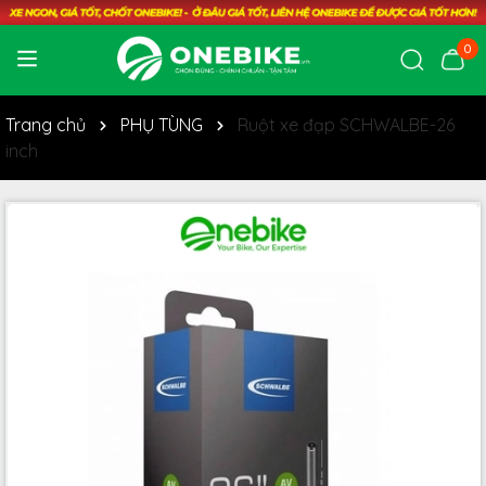
0
Trang chủ
PHỤ TÙNG
Ruột xe đạp SCHWALBE-26
inch