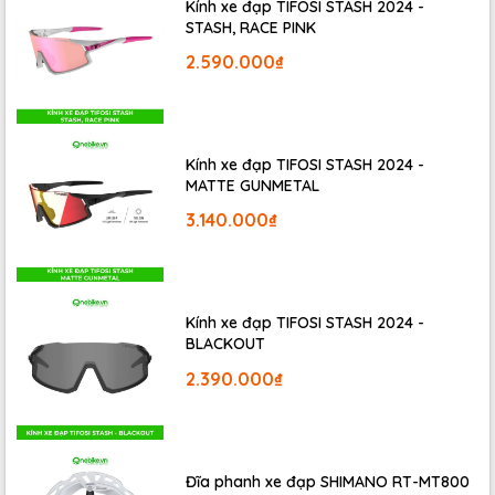
Kính xe đạp TIFOSI STASH 2024 -
STASH, RACE PINK
2.590.000₫
Kính xe đạp TIFOSI STASH 2024 -
Ruột xe đạp SCHWALBE-26 inch
với
kết cấu valve đặc
MATTE GUNMETAL
biệt và chất liệu cao su cao cấp, giảm thiểu tối đa lượng
3.140.000₫
khí mấy, làm cho ruột có thể giữ khí tới 30 ngày.
Kính xe đạp TIFOSI STASH 2024 -
BLACKOUT
2.390.000₫
Đĩa phanh xe đạp SHIMANO RT-MT800