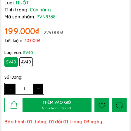
Loại:
RUỘT
Tình trạng:
Còn hàng
Mã sản phẩm:
PVN9338
199.000₫
229.000₫
Tiết kiệm:
30.000₫
Loại van:
SV40
SV40
AV40
Số lượng:
-
+
THÊM VÀO GIỎ
Giao hàng tận nơi
Bảo hành 01 tháng, 01 đổi 01 trong 03 ngày.