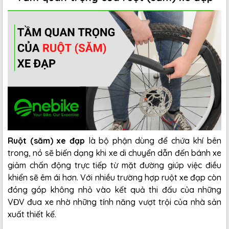
Ruột (săm) xe đạp
là bộ phận dùng để chứa khí bên
trong, nó sẽ biến dạng khi xe di chuyển dẫn đến bánh xe
giảm chấn động trực tiếp từ mặt đường giúp việc điều
khiển sẽ êm ái hơn. Với nhiều trường hợp ruột xe đạp còn
đóng góp không nhỏ vào kết quả thi đấu của những
VĐV đua xe nhờ những tính năng vượt trội của nhà sản
xuất thiết kế.