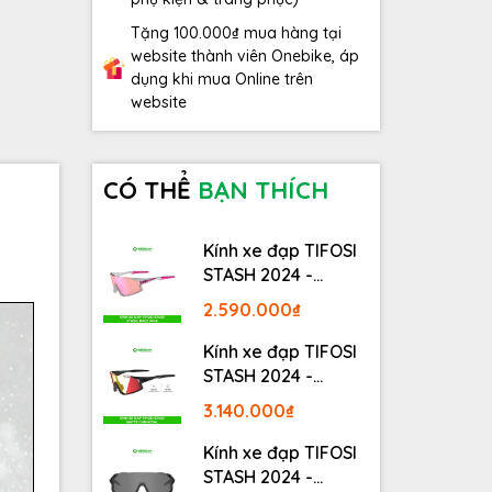
Tặng 100.000₫ mua hàng tại
website thành viên Onebike, áp
dụng khi mua Online trên
website
CÓ THỂ
BẠN THÍCH
Kính xe đạp TIFOSI
STASH 2024 -
STASH, RACE PINK
2.590.000₫
Kính xe đạp TIFOSI
STASH 2024 -
MATTE GUNMETAL
3.140.000₫
Kính xe đạp TIFOSI
STASH 2024 -