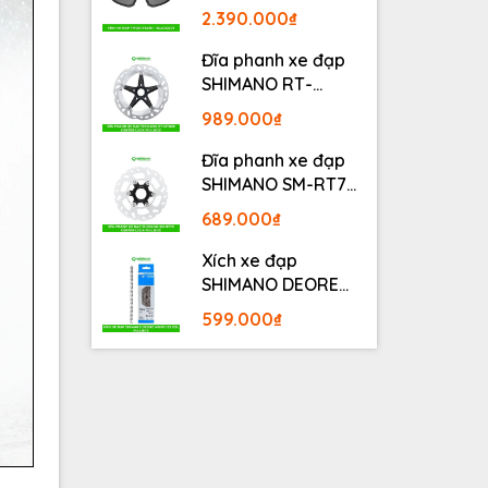
BLACKOUT
2.390.000₫
Đĩa phanh xe đạp
SHIMANO RT-
MT800 Center lock
989.000₫
Fullbox
Đĩa phanh xe đạp
SHIMANO SM-RT70
Center lock Fullbox
689.000₫
Xích xe đạp
SHIMANO DEORE
M6100 12S 126L
599.000₫
Fullbox