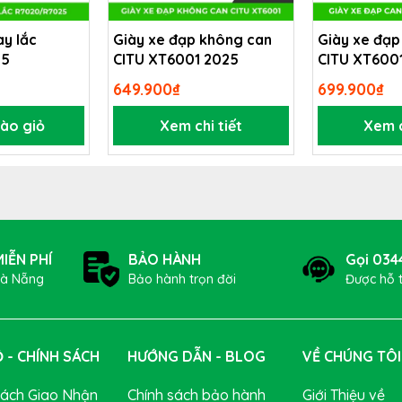
ay lắc
Giày xe đạp không can
Giày xe đạp
25
CITU XT6001 2025
CITU XT600
649.900₫
699.900₫
uộc phân khúc giá rẻ của hãng Deuter. Thương hiệu nổi tiế
ào giỏ
Xem chi tiết
Xem c
hất lượng, sản phẩm thiết kế đơn giãn, dễ sử dụng, giá cả hợp l
IỄN PHÍ
BẢO HÀNH
Gọi 034
Đà Nẵng
Bảo hành trọn đời
Được hỗ 
 - CHÍNH SÁCH
HƯỚNG DẪN - BLOG
VỀ CHÚNG TÔI
Sách Giao Nhận
Chính sách bảo hành
Giới Thiệu về