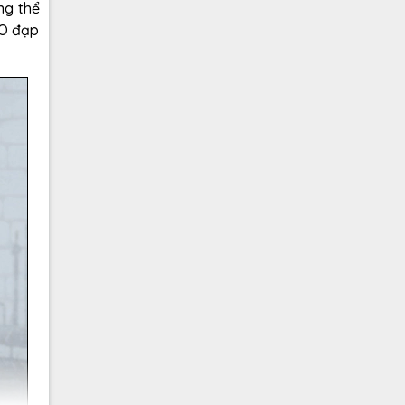
ng thể
LO đạp