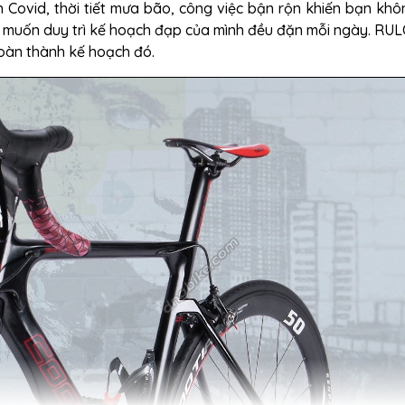
 Covid, thời tiết mưa bão, công việc bận rộn khiến bạn khô
n muốn duy trì kế hoạch đạp của mình đều đặn mỗi ngày. RU
oàn thành kế hoạch đó.