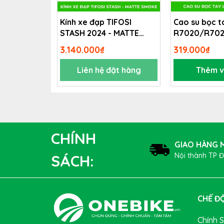
Kính xe đạp TIFOSI
Cao su bọc t
STASH 2024 - MATTE
R7020/R70
SMOKE
3.140.000₫
319.000₫
DEUTER KW-7073 là RULO đạp xe trong nhà th
Liên hệ đặt hàng
Thêm v
các thiết bị luyện tập xe đạp tại nhà uy tín c
CHÍNH
GIAO HÀNG M
Nội thành TP 
SÁCH:
CHẾ ĐỘ
Chính 