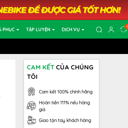
G PHỤC
TẬP LUYỆN
DỊCH VỤ
CAM KẾT
CỦA CHÚNG
TÔI
Cam kết 100% chính hãng
3
Hoàn tiền 111% nếu hàng
giả
Giao tận tay khách hàng