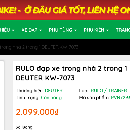
HIỆU
XE ĐẠP
PHỤ TÙNG
PHỤ KIỆN
TRAN
trong nhà 2 trong 1 DEUTER KW-7073
RULO đạp xe trong nhà 2 trong 1
DEUTER KW-7073
Thương hiệu:
DEUTER
Loại:
RULO / TRAINER
Tình trạng:
Còn hàng
Mã sản phẩm:
PVN729
2.099.000₫
Số lượng: