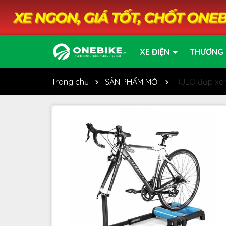
XE ĐIỆN
THƯƠNG 
Trang chủ
SẢN PHẨM MỚI
RULO đạp xe 