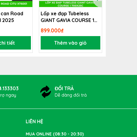
 can Road
Lốp xe đạp Tubeless
Xe đạp trợ 
1 2025
GIANT GAVIA COURSE 1
GIANT FAS
700x25c
899.000₫
Liên hệ
ng với
hi tiết
Thêm vào giỏ
Xem 
ý.
4.133303
ĐỔI TRẢ
trợ ngay
Dễ dàng đổi trả
LIÊN HỆ
MUA ONLINE (08:30 - 20:30)