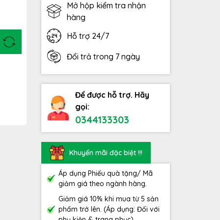
Mở hộp kiểm tra nhận
hàng
Hỗ trợ 24/7
Đổi trả trong 7 ngày
Để được hỗ trợ. Hãy
gọi:
0344133303
Khuyến mãi đặc biệt !!!
Áp dụng Phiếu quà tặng/ Mã
giảm giá theo ngành hàng.
Giảm giá 10% khi mua từ 5 sản
phẩm trở lên. (Áp dụng: Đối với
phụ kiện & trang phục)