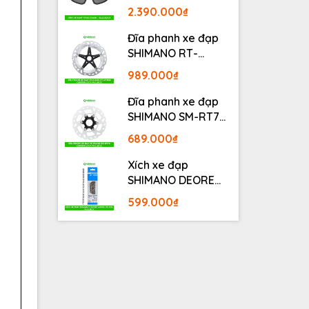
BLACKOUT
2.390.000₫
Đĩa phanh xe đạp
SHIMANO RT-
MT800 Center lock
989.000₫
Fullbox
Đĩa phanh xe đạp
SHIMANO SM-RT70
Center lock Fullbox
689.000₫
Xích xe đạp
SHIMANO DEORE
M6100 12S 126L
599.000₫
Fullbox