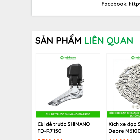
Facebook:
htt
SẢN PHẨM
LIÊN QUAN
Cùi đề trước SHIMANO
Xích xe đạp
FD-R7150
Deore M6100 
(không hộp)