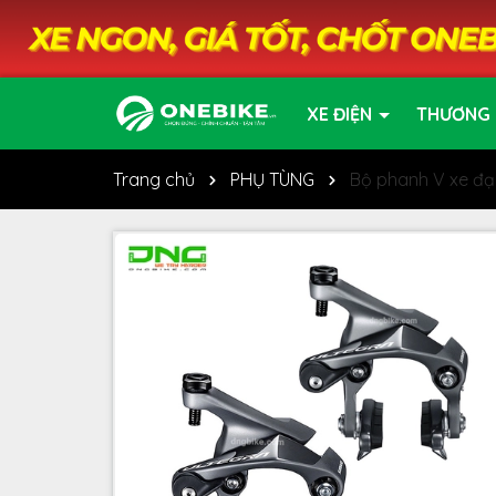
XE ĐIỆN
THƯƠNG 
Trang chủ
PHỤ TÙNG
Bộ phanh V xe đ