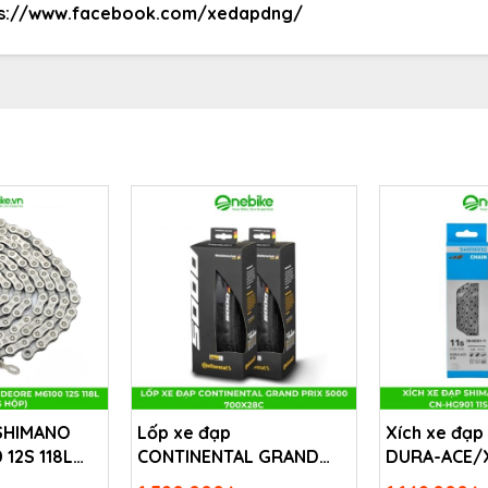
ps://www.facebook.com/xedapdng/
 SHIMANO
Lốp xe đạp
Xích xe đạ
12S 118L
CONTINENTAL GRAND
DURA-ACE/
PRIX 5000 700x28c
HG901 11S 11