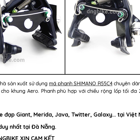
hà sản xuất sử dụng
má phanh SHIMANO R55C4
chuyên dàn
 cho khung Aero. Phanh phù hợp với chiều rộng lốp tối đa
 đạp Giant, Merida, Java, Twitter, Galaxy... tại Việ
duy nhất tại Đà Nẵng.
NGBIKE XIN CAM KẾT