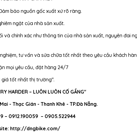
 Đảm bảo nguồn gốc xuất xứ rõ ràng.
ghiêm ngặt của nhà sản xuất.
i và chính xác như thông tin của nhà sản xuất, nguyên đai n
h nghiệm, tư vấn và sửa chữa tốt nhất theo yêu cầu khách hàn
hận mọi yêu cầu, đặt hàng 24/7
giá tốt nhất thị trường".
 TRY HARDER – LUÔN LUÔN CỐ GẮNG"
 Mai - Thạc Gián - Thanh Khê - TP.Đà Nẵng.
9 – 0912.190059 – 0905.522944
ite:
http://dngbike.com/