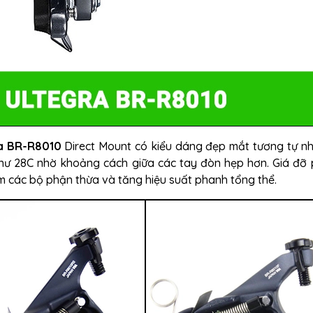
a BR-R8010
Direct Mount có kiểu dáng đẹp mắt tương tự n
 như 28C nhờ khoảng cách giữa các tay đòn hẹp hơn. Giá đỡ
ảm các bộ phận thừa và tăng hiệu suất phanh tổng thể.