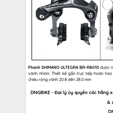
Phanh SHIMANO ULTEGRA BR-R8010
được n
vành nhôm. Thiết kế gắn trực tiếp hoàn hảo
chiều rộng vành 20.8 đến 28.0 mm
DNGBIKE - Đại lý ủy quyền các hãng xe
& 
D