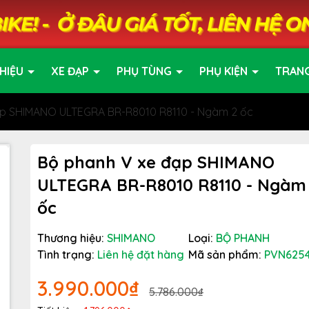
HIỆU
XE ĐẠP
PHỤ TÙNG
PHỤ KIỆN
TRAN
ạp SHIMANO ULTEGRA BR-R8010 R8110 - Ngàm 2 ốc
Bộ phanh V xe đạp SHIMANO
ULTEGRA BR-R8010 R8110 - Ngàm
ốc
Thương hiệu:
SHIMANO
Loại:
BỘ PHANH
Tình trạng:
Liên hệ đặt hàng
Mã sản phẩm:
PVN625
3.990.000₫
5.786.000₫