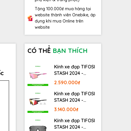
Tặng 100.000₫ mua hàng tại
website thành viên Onebike, áp
dụng khi mua Online trên
website
CÓ THỂ
BẠN THÍCH
Kính xe đạp TIFOSI
ốc
STASH 2024 -
STASH, RACE PINK
2.590.000₫
Kính xe đạp TIFOSI
STASH 2024 -
MATTE GUNMETAL
3.140.000₫
Kính xe đạp TIFOSI
STASH 2024 -