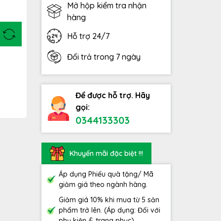
Mở hộp kiểm tra nhận
hàng
Hỗ trợ 24/7
Đổi trả trong 7 ngày
Để được hỗ trợ. Hãy
gọi:
0344133303
Khuyến mãi đặc biệt !!!
Áp dụng Phiếu quà tặng/ Mã
giảm giá theo ngành hàng.
Giảm giá 10% khi mua từ 5 sản
phẩm trở lên. (Áp dụng: Đối với
phụ kiện & trang phục)