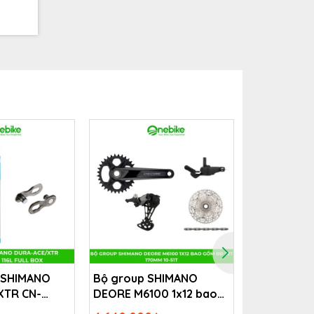
p SHIMANO
Bộ group SHIMANO
Bộ group 
XTR CN-
DEORE M6100 1x12 bao
Ultegra R8
6L Full Box
gồm BB 32T 170mm 10-
không BB k