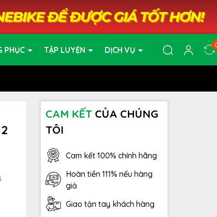
G PHỤC
TẬP LUYỆN
DỊCH VỤ
CAM KẾT
CỦA CHÚNG
 2
TÔI
Cam kết 100% chính hãng
Hoàn tiền 111% nếu hàng
4
giả
Giao tận tay khách hàng