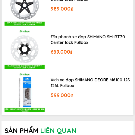
989.000₫
Ống chân chống nắng đạp xe
được sản xuất bằng chất
Đĩa phanh xe đạp SHIMANO SM-RT70
Center lock Fullbox
liệu vãi thun co giãn, thoáng mát, thấm hút mồ hôi,
không gây mùi, vải nhanh khô, không gây khó chịu cho
689.000₫
người sử dụng.
Xích xe đạp SHIMANO DEORE M6100 12S
126L Fullbox
599.000₫
SẢN PHẨM
LIÊN QUAN