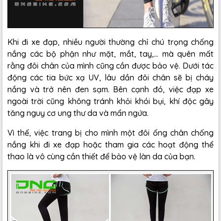
Khi đi xe đạp, nhiều người thường chỉ chú trọng chống
nắng các bộ phận như mặt, mắt, tay,... mà quên mất
rằng đôi chân của mình cũng cần được bảo vệ. Dưới tác
động các tia bức xạ UV, lâu dần đôi chân sẽ bị cháy
nắng và trở nên đen sạm. Bên cạnh đó, việc đạp xe
ngoài trời cũng không tránh khỏi khói bụi, khí độc gây
tăng nguy cơ ung thư da và mẩn ngứa.
Vì thế, việc trang bị cho mình một đôi ống chân chống
nắng khi đi xe đạp hoặc tham gia các hoạt động thể
thao là vô cùng cần thiết để bảo vệ làn da của bạn.