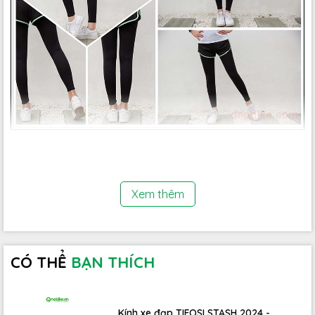
Những chiếc quần short đạp xe luôn là lựa chọn hàng đầu
của anh em chơi xe đạp. Tuy nhiên, đạp xe là hoạt động
thể thao ngoài trời kéo dài trong thời gian dài.
Xem thêm
Do đó, nếu bạn không chống nắng thì rất có hại cho da.
Ngoài những biểu hiện sạm da hay cháy nắng đỏ da
thường gặp, những tia UVB hay UVA còn là nguyên nhân
CÓ THỂ
BẠN THÍCH
hàng đầu của ung thư da.
Kính xe đạp TIFOSI STASH 2024 -