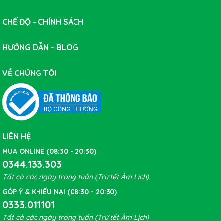
Những chiếc ống chân chống nắng rất được ưa chuộng
không chỉ trong hoạt động thường nhật như đi chơi, đi
CHẾ ĐỘ - CHÍNH SÁCH
dạo mà còn cả trong hoạt động thể thao như đạp xe,
chạy bộ,...
HƯỚNG DẪN - BLOG
VỀ CHÚNG TÔI
LIÊN HỆ
MUA ONLINE (08:30 - 20:30)
0344.133.303
Tất cả các ngày trong tuần (Trừ tết Âm Lịch)
GÓP Ý & KHIẾU NẠI (08:30 - 20:30)
0333.011101
Tất cả các ngày trong tuần (Trừ tết Âm Lịch)