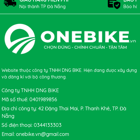
Nội thành TP Đà Nẵng
Bảo hàn
Website thuộc công ty TNHH DNG BIKE. Hiện đang được xây dựng
và đăng kí với bộ công thương.
Công ty TNHH DNG BIKE
Mã số thuế: 0401989856
Địa chỉ công ty: 42 Đặng Thai Mai, P. Thanh Khê, TP. Đà
Nẵng
Số điện thoại: 0344133303
Email: onebike.vn@gmail.com