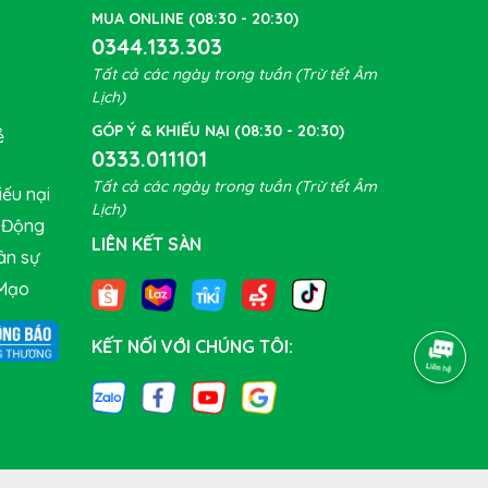
MUA ONLINE (08:30 - 20:30)
0344.133.303
Tất cả các ngày trong tuần (Trừ tết Âm
Lịch)
GÓP Ý & KHIẾU NẠI (08:30 - 20:30)
ề
0333.011101
Tất cả các ngày trong tuần (Trừ tết Âm
ếu nại
Lịch)
t Động
LIÊN KẾT SÀN
ân sự
Mạo
KẾT NỐI VỚI CHÚNG TÔI: