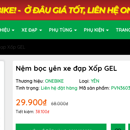
HIỆU
XE ĐẠP
PHỤ TÙNG
PHỤ KIỆN
TRAN
đạp Xốp GEL
Nệm bọc yên xe đạp Xốp GEL
Thương hiệu:
ONEBIKE
Loại:
YÊN
Tình trạng:
Liên hệ đặt hàng
Mã sản phẩm:
PVN360
29.900₫
68.000₫
Tiết kiệm:
38.100₫