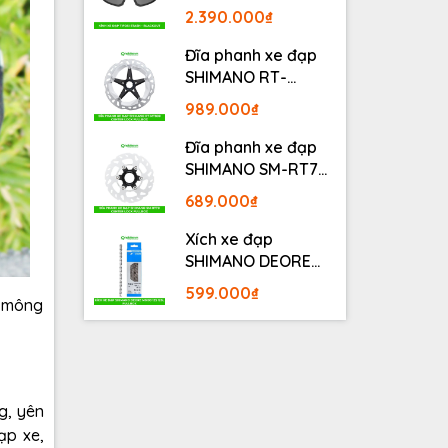
BLACKOUT
2.390.000₫
Đĩa phanh xe đạp
SHIMANO RT-
MT800 Center lock
989.000₫
Fullbox
Đĩa phanh xe đạp
SHIMANO SM-RT70
Center lock Fullbox
689.000₫
Xích xe đạp
SHIMANO DEORE
M6100 12S 126L
599.000₫
Fullbox
i mông
g, yên
ạp xe,