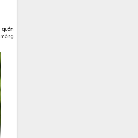
g quần
i mông