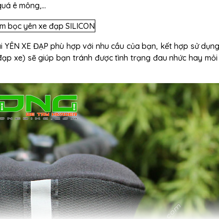
uá ê mông,...
ái
YÊN XE ĐẠP
phù hợp với nhu cầu của bạn, kết hợp sử dụn
đạp xe
) sẽ giúp bạn tránh được tình trạng đau nhức hay mỏ