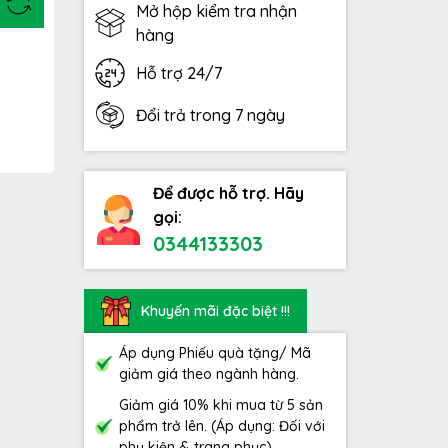
Mở hộp kiểm tra nhận
hàng
Hỗ trợ 24/7
Đổi trả trong 7 ngày
Để được hỗ trợ. Hãy
gọi:
0344133303
Khuyến mãi đặc biệt !!!
Áp dụng Phiếu quà tặng/ Mã
giảm giá theo ngành hàng.
Giảm giá 10% khi mua từ 5 sản
phẩm trở lên. (Áp dụng: Đối với
phụ kiện & trang phục)