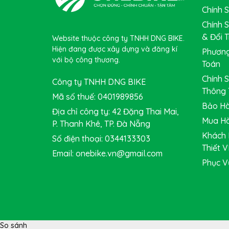
Chính 
Chính 
& Đổi T
Website thuộc công ty TNHH DNG BIKE.
Hiện đang được xây dựng và đăng kí
Phương
với bộ công thương.
Toán
Chính 
Công ty TNHH DNG BIKE
Thông 
Mã số thuế: 0401989856
Bảo Hà
Địa chỉ công ty: 42 Đặng Thai Mai,
Mua Hà
P. Thanh Khê, TP. Đà Nẵng
Khách 
Số điện thoại: 0344133303
Thiết V
Email: onebike.vn@gmail.com
Phục V
So sánh