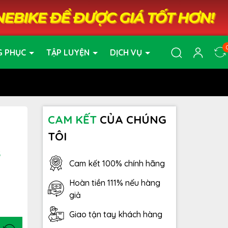
G PHỤC
TẬP LUYỆN
DỊCH VỤ
CAM KẾT
CỦA CHÚNG
TÔI
3
Cam kết 100% chính hãng
Hoàn tiền 111% nếu hàng
giả
Giao tận tay khách hàng