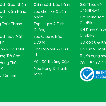
Sách Giao Nhận
Chính sách bảo hành
Giới Thiệu về
Onebike.vn
Sách Kiểm Hàng
Lựa chọn xe & sản
rả
phẩm
Tìm Trung Tâm
OneBike
 Thức Thanh
Tập Luyện & Dinh
Dưỡng
KH Đánh Giá v
OneBike
Sách Bảo Mật
Sửa Chữa & Bảo
Tin
Dưỡng
Gửi góp ý & Khi
nh & Hậu Mãi
Các Mẹo hay & Hữu
Tin Tức & Hoạ
ích
ng Trả Góp
Tuyển dụng nh
Vấn Đề Thường Gặp
Hàng Thân
Cảnh Báo Giả 
IP
Mua Hàng & Thanh
Toán
ụ Tận Tâm