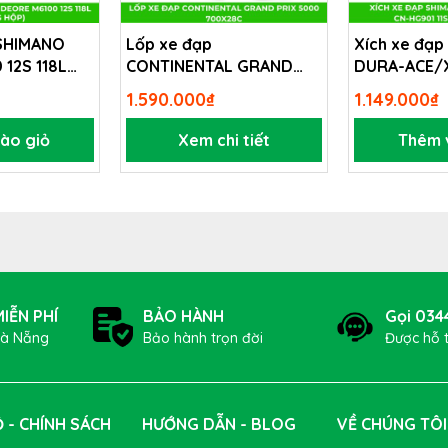
 SHIMANO
Lốp xe đạp
Xích xe đạ
12S 118L
CONTINENTAL GRAND
DURA-ACE/
PRIX 5000 700x28c
HG901 11S 11
1.590.000₫
1.149.000₫
ào giỏ
Xem chi tiết
Thêm 
 trợ bạn đạp xe tốt hơn cũng là một trong những giải pháp ti
à lựa chọn sử dụng, phù hợp cho khách hàng không thích s
IỄN PHÍ
BẢO HÀNH
Gọi 034
ên tiện lợi cho nhiều người trong gia đình sử dụng.
Đà Nẵng
Bảo hành trọn đời
Được hỗ 
của
Nệm bọc yên xe đạp Xốp GEL
 - CHÍNH SÁCH
HƯỚNG DẪN - BLOG
VỀ CHÚNG TÔI