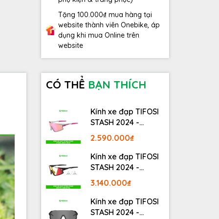
Tặng 100.000₫ mua hàng tại
website thành viên Onebike, áp
dụng khi mua Online trên
website
CÓ THỂ
BẠN THÍCH
Kính xe đạp TIFOSI
STASH 2024 -
STASH, RACE PINK
2.590.000₫
Kính xe đạp TIFOSI
STASH 2024 -
MATTE GUNMETAL
3.140.000₫
Kính xe đạp TIFOSI
STASH 2024 -