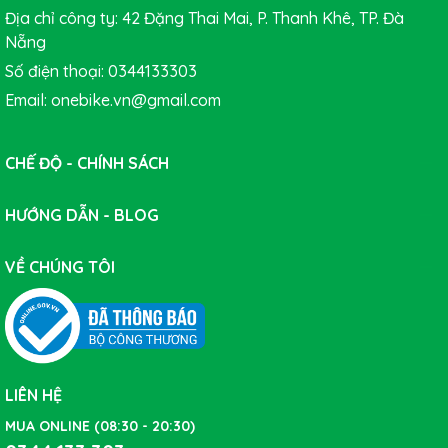
Địa chỉ công ty: 42 Đặng Thai Mai, P. Thanh Khê, TP. Đà
Nẵng
Số điện thoại: 0344133303
Email: onebike.vn@gmail.com
CHẾ ĐỘ - CHÍNH SÁCH
HƯỚNG DẪN - BLOG
VỀ CHÚNG TÔI
Bên trong có lớp đệm lót bám vào đầu chắc chắn và cực
kì nhanh khô, bên ngoài có lớp phản quang giúp các
phương tiện khác dễ dàng phát hiện khi đạp xe buổi tối.
LIÊN HỆ
MUA ONLINE (08:30 - 20:30)