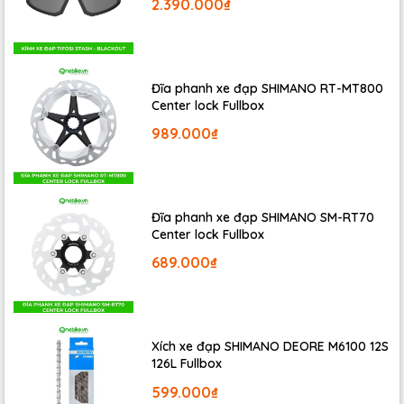
2.390.000₫
Đĩa phanh xe đạp SHIMANO RT-MT800
Center lock Fullbox
989.000₫
Đĩa phanh xe đạp SHIMANO SM-RT70
Mũ bảo hiểm GIRO FIXTURE
là dòng mũ bảo hiểm xe
Center lock Fullbox
đạp cao cấp thương hiệu
Giro
được các VĐV đạp xe
689.000₫
chuyên nghiệp tin tưởng và lựa chọn. Nón
GIRO
FIXTURE
được thiết kế chắc chắn và bền bỉ giúp đảm
bảo an toàn cho người đạp trong suốt hành trình đạp
xe.
Xích xe đạp SHIMANO DEORE M6100 12S
126L Fullbox
599.000₫