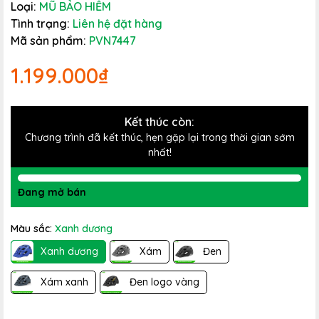
Loại:
MŨ BẢO HIỂM
Tình trạng:
Liên hệ đặt hàng
Mã sản phẩm:
PVN7447
1.199.000₫
Kết thúc còn:
Chương trình đã kết thúc, hẹn gặp lại trong thời gian sớm
nhất!
Đang mở bán
Màu sắc:
Xanh dương
Xanh dương
Xám
Đen
Xám xanh
Đen logo vàng