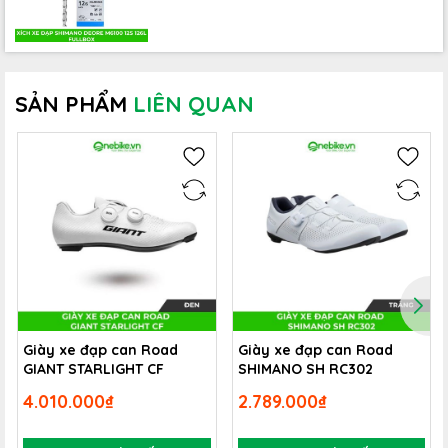
SẢN PHẨM
LIÊN QUAN
Giày xe đạp can Road
Giày xe đạp can Road
GIANT STARLIGHT CF
SHIMANO SH RC302
Thiết kế đậm chất thể thao mang lại phong cách đạp
4.010.000₫
2.789.000₫
xe leo núi mạnh mẽ, có thiết kế phóng khoáng, nhỏ gọn,
cùng 18 lỗ thoát khí giúp da đầu luôn thoáng mát không