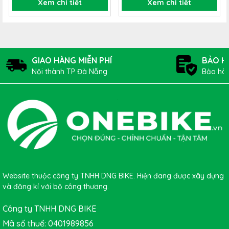
Xem chi tiết
Xem chi tiết
gây bí bức tạo cảm giác thư giãn khi đạp xe.
GIAO HÀNG MIỄN PHÍ
BẢO H
Nội thành TP Đà Nẵng
Bảo hàn
Mũ bảo hiểm GIRO FIXTURE
gọn nhẹ dễ dàng mang
Website thuộc công ty TNHH DNG BIKE. Hiện đang được xây dựng
và đăng kí với bộ công thương.
theo trên mọi chặng đường. Mũ bảo hiểm sử dụng được
mọi lúc mọi nơi có lưỡi trai có thể tháo rời, chống chói
Công ty TNHH DNG BIKE
trong điều kiện thời tiết nắng giúp hạn chế ánh nắng
Mã số thuế: 0401989856
chiếu trực tiếp vào mắt khi đang di chuyển.