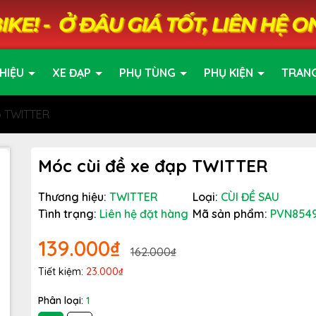
HIỆU
XE ĐẠP
PHỤ TÙNG
PHỤ KIỆN
TRAN
p TWITTER
Móc cùi đề xe đạp TWITTER
Thương hiệu:
TWITTER
Loại:
CÙI ĐỀ SAU
Tình trạng:
Liên hệ đặt hàng
Mã sản phẩm:
PVN854
139.000₫
162.000₫
Tiết kiệm:
23.000₫
Phân loại:
1