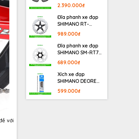
BLACKOUT
2.390.000₫
Đĩa phanh xe đạp
SHIMANO RT-
MT800 Center lock
989.000₫
Fullbox
Đĩa phanh xe đạp
SHIMANO SM-RT70
Center lock Fullbox
689.000₫
Xích xe đạp
SHIMANO DEORE
M6100 12S 126L
599.000₫
Fullbox
đề với