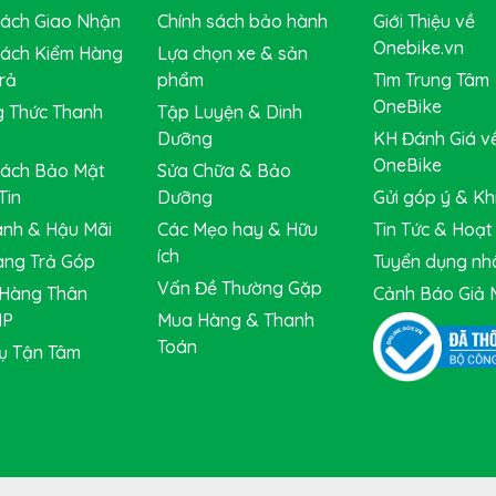
Sách Giao Nhận
Chính sách bảo hành
Giới Thiệu về
Onebike.vn
Sách Kiểm Hàng
Lựa chọn xe & sản
rả
phẩm
Tìm Trung Tâm
OneBike
 Thức Thanh
Tập Luyện & Dinh
Dưỡng
KH Đánh Giá v
OneBike
Sách Bảo Mật
Sửa Chữa & Bảo
Tin
Dưỡng
Gửi góp ý & Khi
nh & Hậu Mãi
Các Mẹo hay & Hữu
Tin Tức & Hoạ
ích
ng Trả Góp
Tuyển dụng nh
Vấn Đề Thường Gặp
Hàng Thân
Cảnh Báo Giả 
IP
Mua Hàng & Thanh
Toán
ụ Tận Tâm
 sniper2.0, thudner, STEALTHpro, R10