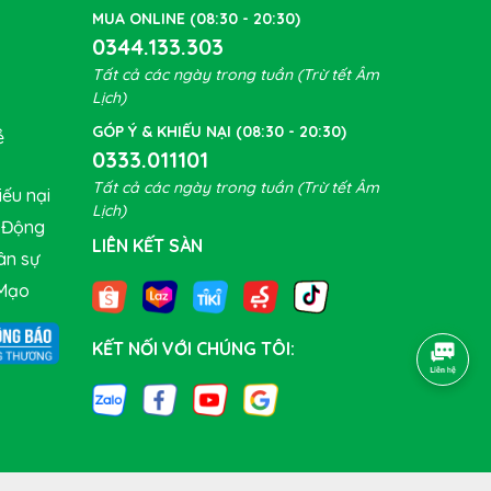
MUA ONLINE (08:30 - 20:30)
0344.133.303
Tất cả các ngày trong tuần (Trừ tết Âm
Lịch)
GÓP Ý & KHIẾU NẠI (08:30 - 20:30)
ề
0333.011101
Tất cả các ngày trong tuần (Trừ tết Âm
ếu nại
Lịch)
t Động
LIÊN KẾT SÀN
ân sự
Mạo
KẾT NỐI VỚI CHÚNG TÔI: