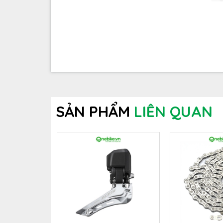
SẢN PHẨM
LIÊN QUAN
Móc củ đề xe đạp Twitter
được sản xuất bằ
nghệ CNC hiện đại sử dụng làm cầu nối giữa c