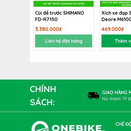
dễ dàng mang theo khi đạp xe để thay thế khi 
Cùi đề trước SHIMANO
Xích xe đạp
FD-R7150
Deore M6100 
(không hộp)
3.380.000₫
469.000₫
Liên hệ đặt hàng
Thêm v
CHÍNH
GIAO HÀNG M
Nội thành TP 
SÁCH:
CHẾ ĐỘ