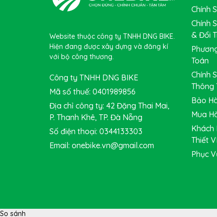
Chính 
Chính 
& Đổi T
Website thuộc công ty TNHH DNG BIKE.
Hiện đang được xây dựng và đăng kí
Phương
với bộ công thương.
Toán
Chính 
Công ty TNHH DNG BIKE
Thông 
Mã số thuế: 0401989856
Bảo Hà
Địa chỉ công ty: 42 Đặng Thai Mai,
Mua Hà
P. Thanh Khê, TP. Đà Nẵng
Khách 
Số điện thoại: 0344133303
Thiết V
Email: onebike.vn@gmail.com
Phục V
Móc củ đề TWITTER
sử dụng cho các dòng xe
So sánh