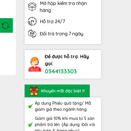
Mở hộp kiểm tra nhận
hàng
Hỗ trợ 24/7
Đổi trả trong 7 ngày
Để được hỗ trợ. Hãy
gọi:
0344133303
Khuyến mãi đặc biệt !!!
Áp dụng Phiếu quà tặng/ Mã
giảm giá theo ngành hàng.
Giảm giá 10% khi mua từ 5 sản
phẩm trở lên. (Áp dụng: Đối với
phụ kiện & trang phục)