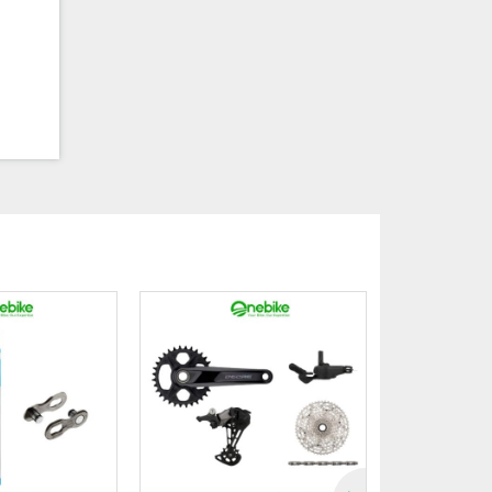
g công
ọn nhẹ