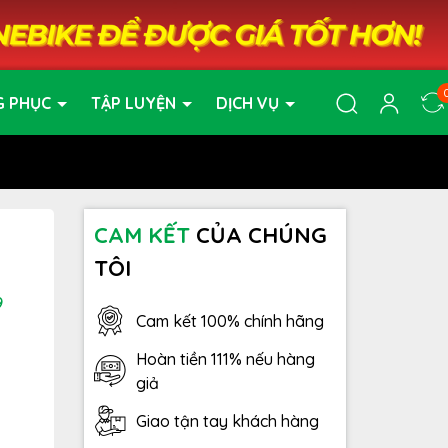
G PHỤC
TẬP LUYỆN
DỊCH VỤ
CAM KẾT
CỦA CHÚNG
TÔI
9
Cam kết 100% chính hãng
Hoàn tiền 111% nếu hàng
giả
Giao tận tay khách hàng