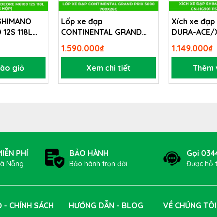
bị hỏng...
 SHIMANO
Lốp xe đạp
Xích xe đạ
12S 118L
CONTINENTAL GRAND
DURA-ACE/
PRIX 5000 700x28c
HG901 11S 11
1.590.000₫
1.149.000₫
ào giỏ
Xem chi tiết
Thêm 
IỄN PHÍ
BẢO HÀNH
Gọi 034
Đà Nẵng
Bảo hành trọn đời
Được hỗ 
 - CHÍNH SÁCH
HƯỚNG DẪN - BLOG
VỀ CHÚNG TÔI