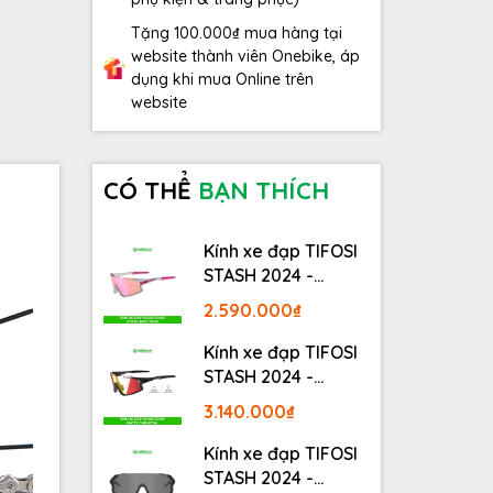
Tặng 100.000₫ mua hàng tại
website thành viên Onebike, áp
dụng khi mua Online trên
website
CÓ THỂ
BẠN THÍCH
Kính xe đạp TIFOSI
STASH 2024 -
STASH, RACE PINK
2.590.000₫
Kính xe đạp TIFOSI
STASH 2024 -
MATTE GUNMETAL
3.140.000₫
Kính xe đạp TIFOSI
STASH 2024 -