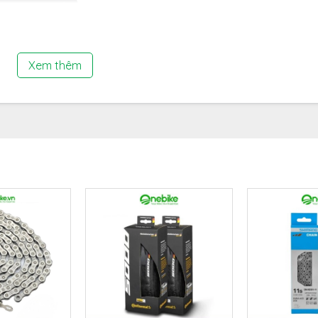
Xem thêm
ng chất liệu nhôm siêu nhẹ, siêu bền, móc được cắt bằn
ủ đề xe đạp và sườn xe đạp của bạn, với thiết kế đơn giản g