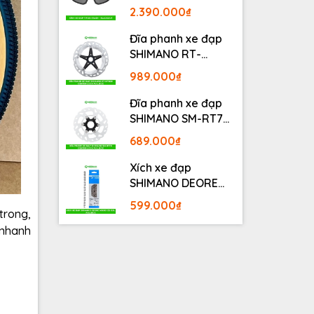
BLACKOUT
2.390.000₫
Đĩa phanh xe đạp
SHIMANO RT-
MT800 Center lock
989.000₫
Fullbox
Đĩa phanh xe đạp
SHIMANO SM-RT70
Center lock Fullbox
689.000₫
Xích xe đạp
SHIMANO DEORE
M6100 12S 126L
599.000₫
Fullbox
trong,
 nhanh