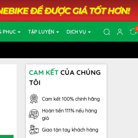
G PHỤC
TẬP LUYỆN
DỊCH VỤ
CAM KẾT
CỦA CHÚNG
TÔI
Cam kết 100% chính hãng
8
Hoàn tiền 111% nếu hàng
giả
Giao tận tay khách hàng