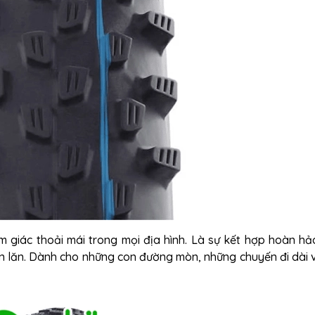
 giác thoải mái trong mọi địa hình. Là sự kết hợp hoàn hả
n lăn. Dành cho những con đường mòn, những chuyến đi dài 