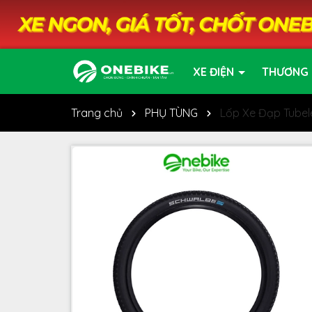
XE ĐIỆN
THƯƠNG 
Trang chủ
PHỤ TÙNG
Lốp Xe Đạp Tube