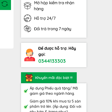
Mở hộp kiểm tra nhận
hàng
Hỗ trợ 24/7
Đổi trả trong 7 ngày
Để được hỗ trợ. Hãy
gọi:
0344133303
Khuyến mãi đặc biệt !!!
Áp dụng Phiếu quà tặng/ Mã
giảm giá theo ngành hàng.
Giảm giá 10% khi mua từ 5 sản
phẩm trở lên. (Áp dụng: Đối với
phụ kiện & trang phục)