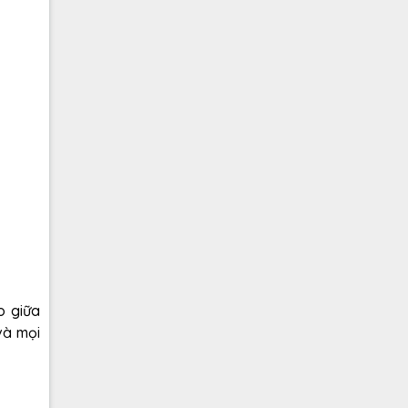
o giữa
và mọi