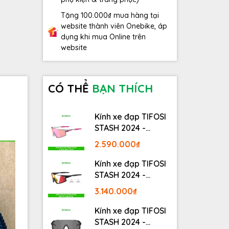
Tặng 100.000₫ mua hàng tại
website thành viên Onebike, áp
dụng khi mua Online trên
website
CÓ THỂ
BẠN THÍCH
Kính xe đạp TIFOSI
STASH 2024 -
STASH, RACE PINK
2.590.000₫
Kính xe đạp TIFOSI
STASH 2024 -
MATTE GUNMETAL
3.140.000₫
Kính xe đạp TIFOSI
STASH 2024 -