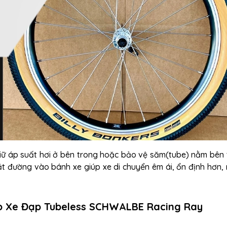
iữ áp suất hơi ở bên trong hoặc bảo vệ săm(tube) nằm bên 
ặt đường vào bánh xe giúp xe di chuyển êm ái, ổn định hơn,
ốp Xe Đạp Tubeless SCHWALBE Racing Ray