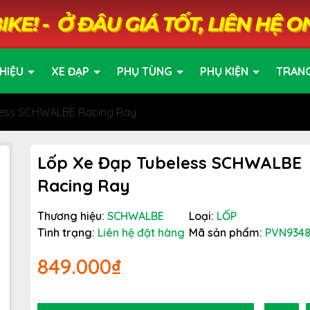
HIỆU
XE ĐẠP
PHỤ TÙNG
PHỤ KIỆN
TRAN
less SCHWALBE Racing Ray
Lốp Xe Đạp Tubeless SCHWALBE
Racing Ray
Thương hiệu:
SCHWALBE
Loại:
LỐP
Tình trạng:
Liên hệ đặt hàng
Mã sản phẩm:
PVN934
849.000₫