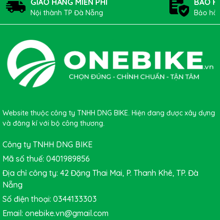
GIAO HÀNG MIỄN PHÍ
BẢO H
THÔNG SỐ KĨ THUẬT
Nội thành TP Đà Nẵng
Bảo hàn
Kích thước
20’’
Chất liệu
cao su
Trọng lượng
145g
Loại van
AV7
Website thuộc công ty TNHH DNG BIKE. Hiện đang được xây dựng
và đăng kí với bộ công thương.
Công ty TNHH DNG BIKE
Mã số thuế: 0401989856
Địa chỉ công ty: 42 Đặng Thai Mai, P. Thanh Khê, TP. Đà
Nẵng
Số điện thoại: 0344133303
Email: onebike.vn@gmail.com