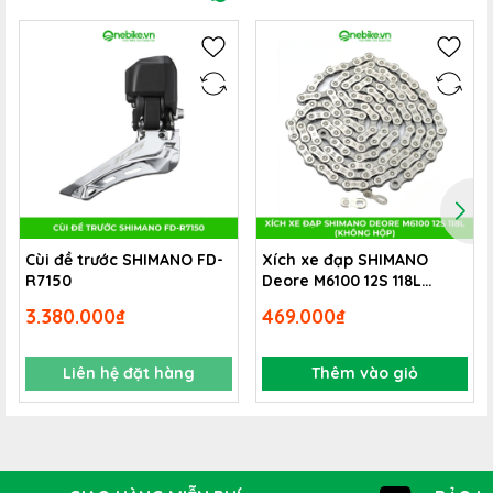
Cùi đề trước SHIMANO FD-
Xích xe đạp SHIMANO
R7150
Deore M6100 12S 118L
(không hộp)
3.380.000₫
469.000₫
Lốp xe đạp DELI SA-205 700x23
hiện đang có sẵn
Liên hệ đặt hàng
Thêm vào giỏ
tại
ONEBIKE
với số lượng chỉ còn vài cái, bạn có thể đặt
mua nhanh SP qua các kênh online của Cty (Website,
Facebook, Zalo,..) hoặc
GỌI NGAY 0916 790 059 - 0912
190 059
để đặt mua sản phẩm này ngay bây giờ nhé!