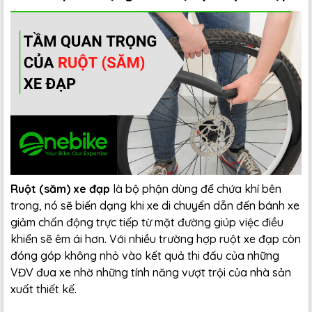
Ruột (săm) xe đạp
là bộ phận dùng để chứa khí bên
trong, nó sẽ biến dạng khi xe di chuyển dẫn đến bánh xe
giảm chấn động trực tiếp từ mặt đường giúp việc điều
khiển sẽ êm ái hơn. Với nhiều trường hợp ruột xe đạp còn
đóng góp không nhỏ vào kết quả thi đấu của những
VĐV đua xe nhờ những tính năng vượt trội của nhà sản
xuất thiết kế.