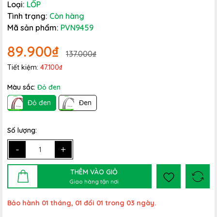
Loại:
LỐP
Tình trạng:
Còn hàng
Mã sản phẩm:
PVN9459
89.900₫
137.000₫
Tiết kiệm:
47.100₫
Màu sắc:
Đỏ đen
Đỏ đen
Đen
Số lượng:
-
+
THÊM VÀO GIỎ
Giao hàng tận nơi
Bảo hành 01 tháng, 01 đổi 01 trong 03 ngày.