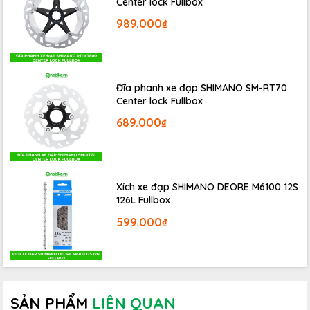
Center lock Fullbox
989.000₫
Đĩa phanh xe đạp SHIMANO SM-RT70
Center lock Fullbox
689.000₫
Mỗi lốp xe của
SCHWALBE
đều trải qua 2 công đoạn
kiểm định độc lập để đảm bảo độ nén và giữ khí. Việc
kiểm đinh sẽ đảm bảo được chất lượng và độ bền của
Xích xe đạp SHIMANO DEORE M6100 12S
126L Fullbox
lốp xe trong suốt thời gian sử dụng.
599.000₫
SẢN PHẨM
LIÊN QUAN