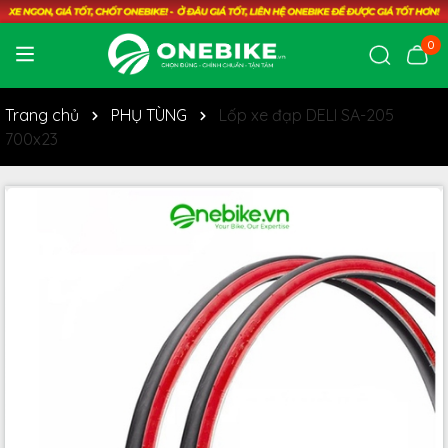
0
Trang chủ
PHỤ TÙNG
Lốp xe đạp DELI SA-205
700x23