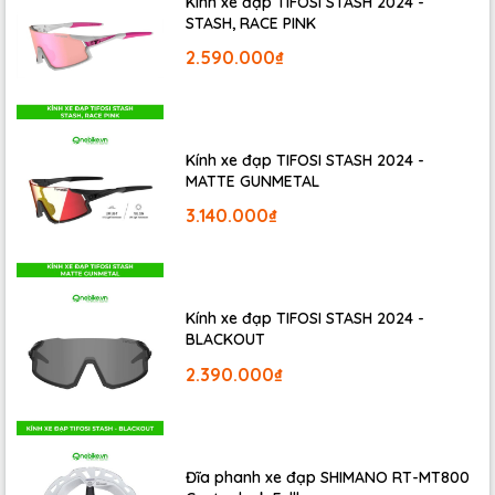
Kính xe đạp TIFOSI STASH 2024 -
STASH, RACE PINK
2.590.000₫
Kính xe đạp TIFOSI STASH 2024 -
Lốp xe đạp DELI SA-205 700x23
giảm thiểu được tối đa
MATTE GUNMETAL
lượng khí mất đi do kết cấu valve đặc biệt và chất liệu
3.140.000₫
cao su cao cấp .
Kính xe đạp TIFOSI STASH 2024 -
BLACKOUT
2.390.000₫
Đĩa phanh xe đạp SHIMANO RT-MT800