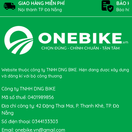
GIAO HÀNG MIỄN PHÍ
BẢO H
700x28c
chất lượng. Bạn có thể đến tại cửa hàng hay đặt mua
Nội thành TP Đà Nẵng
Bảo hàn
nhanh sản phẩm thông qua các kênh online của Cty (Website,
Facebook, Zalo,..) hoặc
GỌI NGAY 0916 790 059 - 0912 190 059
để nhận tư vấn hoặc đặt hàng ngay bây giờ nhé!
Nếu bạn muốn khám phá thêm các mẫu lốp xe đạp
khác, hãy
tham khảo ngay bộ sưu tập của
ONEBIKE
tại đây
.
Website thuộc công ty TNHH DNG BIKE. Hiện đang được xây dựng
và đăng kí với bộ công thương.
Công ty TNHH DNG BIKE
Mã số thuế: 0401989856
Địa chỉ công ty: 42 Đặng Thai Mai, P. Thanh Khê, TP. Đà
Nẵng
Số điện thoại: 0344133303
Email: onebike.vn@gmail.com