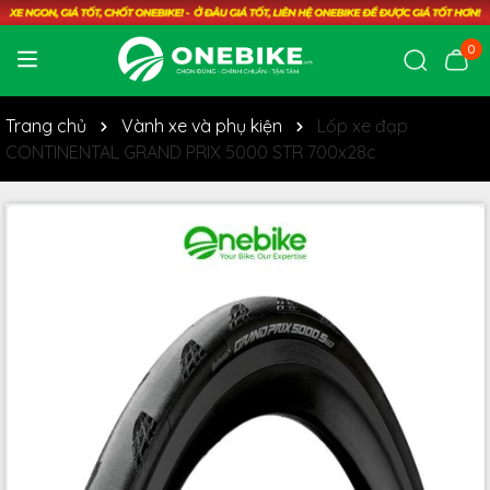
0
Trang chủ
Vành xe và phụ kiện
Lốp xe đạp
CONTINENTAL GRAND PRIX 5000 STR 700x28c