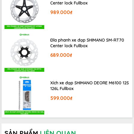
Center lock Fullbox
989.000₫
Đĩa phanh xe đạp SHIMANO SM-RT70
Lốp xe có thông số
TPI 2/220
, đảm bảo độ bền và hiệu suất
Center lock Fullbox
cao. Trọng lượng lốp chỉ
280g
, giúp xe nhẹ hơn và di chuyển
689.000₫
nhanh chóng hơn. Áp suất tối đa khi sử dụng vành
hookless
là
73 PSI
, trong khi với vành
hooked
có thể lên tới
94 PSI
. Đặc
biệt, sản phẩm hoàn toàn tương thích với các loại vành
hookless từ các thương hiệu nổi tiếng như
ENVE
và
Zipp
.
Xích xe đạp SHIMANO DEORE M6100 12S
126L Fullbox
599.000₫
SẢN PHẨM
LIÊN QUAN