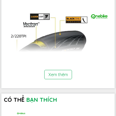
Xem thêm
CÓ THỂ
BẠN THÍCH
Công nghệ
Active Comfort
được tích hợp trong cấu trúc lốp
giúp hấp thụ rung động, mang đến trải nghiệm lái xe mượt mà