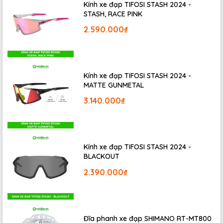
Kính xe đạp TIFOSI STASH 2024 -
và thoải mái hơn, đặc biệt khi di chuyển trên các cung đường
STASH, RACE PINK
dài hoặc có địa hình gồ ghề.
2.590.000₫
Công nghệ
Lazer Grip
với kết cấu hoa văn mở rộng đến vai
lốp giúp tăng cường độ bám khi vào cua, đảm bảo sự ổn định
ngay cả khi chạy với tốc độ cao. Điều này mang lại cảm giác
lái tự tin hơn cho người đạp xe, nhất là trong những tình huống
Kính xe đạp TIFOSI STASH 2024 -
vào cua gắt.
MATTE GUNMETAL
3.140.000₫
Kính xe đạp TIFOSI STASH 2024 -
BLACKOUT
2.390.000₫
Đĩa phanh xe đạp SHIMANO RT-MT800