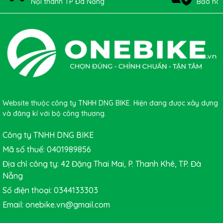
Nội thành TP Đà Nẵng
Bảo hàn
Ngoài ra để lựa chọn được lốp xe phù hợp nhất còn phụ
thuộc vào nhiều yếu tố: Loại lốp
(Clincher/Tubular/Tubeless), kích thước của lốp, áp suất
hơi trong lốp, hình dạng gai lốp tiếp xúc với mặt đường
Website thuộc công ty TNHH DNG BIKE. Hiện đang được xây dựng
và đăng kí với bộ công thương.
Công ty TNHH DNG BIKE
Mã số thuế: 0401989856
Địa chỉ công ty: 42 Đặng Thai Mai, P. Thanh Khê, TP. Đà
Nẵng
Số điện thoại: 0344133303
Email: onebike.vn@gmail.com
Nếu bạn đang gặp khó khăn trong việc lựa chọn đừng