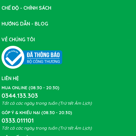
ngần ngại, hãy đến ngay cửa hàng DNGBIKE tại địa chỉ
CHẾ ĐỘ - CHÍNH SÁCH
42 Đặng Thai Mai - Đà Nẵng, hoặc gọi ngay 0916790059
để được tư vấn miễn phí.
HƯỚNG DẪN - BLOG
Dưới đây là 1 trong những dòng lốp xe đạp đua cao cấp
thuộc thương hiệu Continental đang được nhiều khách
VỀ CHÚNG TÔI
hàng yêu thích và quan tâm nhiều trong năm 2022. Cùng
DNGBIKE tìm hiểu ngay các điểm nổi bật của sản
phẩm nhé.
Điểm nổi bật của Lốp xe đạp Continental ULTRA
LIÊN HỆ
SPORT III 700x25c tank nilon chữ vàng
MUA ONLINE (08:30 - 20:30)
0344.133.303
Tất cả các ngày trong tuần (Trừ tết Âm Lịch)
GÓP Ý & KHIẾU NẠI (08:30 - 20:30)
0333.011101
Tất cả các ngày trong tuần (Trừ tết Âm Lịch)