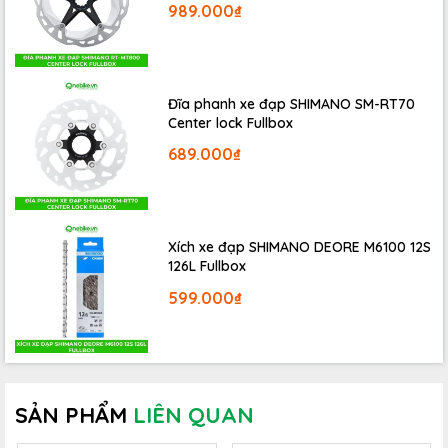
989.000₫
hơn, giúp bạn phát huy được hết lực đạp cũng như hiệu
suất khi đua.
Đĩa phanh xe đạp SHIMANO SM-RT70
Center lock Fullbox
689.000₫
Xích xe đạp SHIMANO DEORE M6100 12S
126L Fullbox
599.000₫
Tại sao bạn nên nâng cấp lốp xe đạp?
Lốp xe chất
lượng thấp thì giá thành rẻ hơn nhưng độ an toàn không
SẢN PHẨM
LIÊN QUAN
cao, nhanh hư, nhanh mòn, dễ thủng lốp và nổ lốp khi