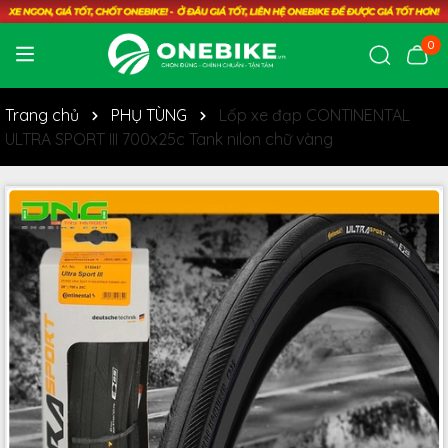
0
Trang chủ
PHỤ TÙNG
Lốp xe đạp CONTINENTAL
ULTRA SPORT III 700x25c Tank nilon chữ vàng