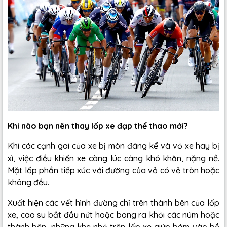
Khi nào bạn nên thay lốp xe đạp thể thao mới?
Khi các cạnh gai của xe bị mòn đáng kể và vỏ xe hay bị
xì, việc điều khiển xe càng lúc càng khó khăn, nặng nề.
Mặt lốp phần tiếp xúc với đường của vỏ có vẻ tròn hoặc
không đều.
Xuất hiện các vết hình đường chỉ trên thành bên của lốp
xe, cao su bắt đầu nứt hoặc bong ra khỏi các núm hoặc
thành bên, những khe nhỏ trên lốp xe giúp bám vào bề