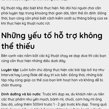
Kỹ thuật này đặc biệt khó thực hiện. Nó đòi hỏi người chơi cần
phải luyện tập trong khoảng thời gian dài, tâm thế ổn định. Đồng
thời, bạn cũng cần phải biết cách kiểm soát sự thăng bằng của xe
khi thực hiện kỹ thuật nước rút.
Những yếu tố hỗ trợ không
thể thiếu
Bên cạnh việc nắm bắt các kỹ thuật chạy xe đạp đua thì các bạn
cũng cần thực hiện những điều dưới đây:
Luyện tập
: Luôn luôn chủ động thực hiện các bài tập bổ trợ như
Interval hay Long Ride để duy trì sức bền. Đồng thời, những bài
tập này cũng giúp cơ thể của bạn linh hoạt hơn và không dễ bị
chấn thương.
Dinh dưỡng và bù nước
: Trước khi đạp xe, du khách nên ưu tiên
các thực phẩm như yến mạch, bánh mì, chuối, cơm hay mì ống.
Sau đó, uống thêm 500ml trước 1 - 2 giờ trước khi đạp. Trong quá