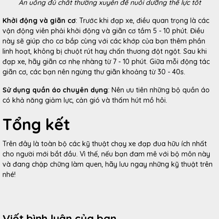
Ăn uống đủ chất thường xuyên để nuôi dưỡng thể lực tốt
Khởi động và giãn cơ
: Trước khi đạp xe, điều quan trọng là các
vận động viên phải khởi động và giãn cơ tầm 5 - 10 phút. Điều
này sẽ giúp cho cơ bắp cùng với các khớp của bạn thêm phần
linh hoạt, không bị chuột rút hay chấn thương đột ngột. Sau khi
đạp xe, hãy giãn cơ nhẹ nhàng từ 7 - 10 phút. Giữa mỗi động tác
giãn cơ, các bạn nên ngừng thư giãn khoảng từ 30 - 40s.
Sử dụng quần áo chuyên dụng
: Nên ưu tiên những bộ quần áo
có khả năng giảm lực, cản gió và thấm hút mồ hôi.
Tổng kết
Trên đây là toàn bộ các kỹ thuật chạy xe đạp đua hữu ích nhất
cho người mới bắt đầu. Vì thế, nếu bạn đam mê với bộ môn này
và đang chập chững làm quen, hãy lưu ngay những kỹ thuật trên
nhé!
Viết bình luận của bạn