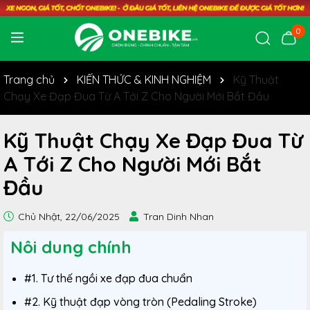
0
Trang chủ
KIẾN THỨC & KINH NGHIỆM
Kỹ Thuật
Chạy Xe Đạp Đua Từ A Tới Z Cho Người Mới Bắt Đầu
Kỹ Thuật Chạy Xe Đạp Đua Từ
A Tới Z Cho Người Mới Bắt
Đầu
Chủ Nhật, 22/06/2025
Tran Dinh Nhan
Nôi dung chính
#1. Tư thế ngồi xe đạp đua chuẩn
#2. Kỹ thuật đạp vòng tròn (Pedaling Stroke)