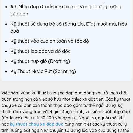
#3. Nhịp đạp (Cadence) tìm ra "Vòng Tua" lý tưởng
của bạn
Kỹ thuật sử dụng bộ số (Sang Líp, Đĩa) mượt mà, hiệu
quả
Kỹ thuật vào cua an toàn và tốc độ
Kỹ thuật leo dốc và đổ dốc
Kỹ thuật núp gió (Drafting)
Kỹ Thuật Nước Rút (Sprinting)
Việc nắm vững kỹ thuật chạy xe đạp đua đóng vai trò then chốt,
quan trọng hơn cả việc sở hữu một chiếc xe đắt tiền. Các kỹ thuật
chạy xe cơ bản cần thành thạo bao gồm tư thế ngồi đúng, kỹ
thuật đạp vòng tròn với 4 giai đoạn chính, và kiểm soát nhịp đạp
(Cadence) tối ưu từ 80–100 vòng/phút. Ngoài ra, người mới khi
học
kỹ thuật chạy xe đạp đua
cũng nên biết các kỹ thuật xử lý
tình huống bất ngờ như: chuyển số đúng lúc, vào cua đúng tư thế