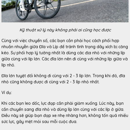
Kỹ thuật xử lý này không phải ai cũng học được
Cùng với việc chuyển số, các bạn cần phải học cách phối hợp
nhuần nhuyễn giữa Đĩa và Líp để tránh tình trạng dây xích bị căng
kéo. Sự phối hợp lý tưởng nhất là dùng các địa nhỏ với những líp
giữa cùng với líp lớn. Các đĩa lớn nên đi cùng với những líp giữa và
líp nhỏ.
Đĩa lớn tuyệt đối không đi cùng với 2 - 3 líp lớn. Trong khi đó, đĩa
nhỏ cũng không được đi cùng với 2 - 3 líp nhỏ nhất.
Ví dụ:
Khi các bạn leo dốc, lực đạp cần phải giảm xuống. Lúc này, bạn
cần chuyển sang đĩa nhỏ và dùng líp lớn cùng với các líp ở giữa.
Điều này sẽ giúp bạn đạp xe nhẹ nhàng hơn, không tốn quá nhiều
sức lực, gây mệt mỏi sau mỗi cuộc đua.