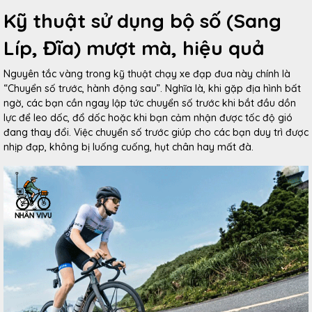
Kỹ thuật sử dụng bộ số (Sang
Líp, Đĩa) mượt mà, hiệu quả
Nguyên tắc vàng trong kỹ thuật chạy xe đạp đua này chính là
“Chuyển số trước, hành động sau”. Nghĩa là, khi gặp địa hình bất
ngờ, các bạn cần ngay lập tức chuyển số trước khi bắt đầu dồn
lực để leo dốc, đổ dốc hoặc khi bạn cảm nhận được tốc độ gió
đang thay đổi. Việc chuyển số trước giúp cho các bạn duy trì được
nhịp đạp, không bị luống cuống, hụt chân hay mất đà.