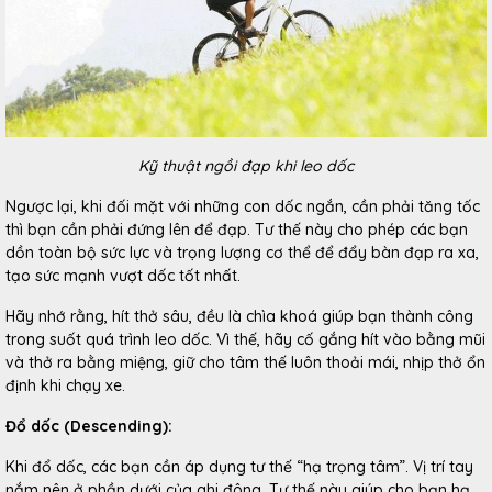
Kỹ thuật ngồi đạp khi leo dốc
Ngược lại, khi đối mặt với những con dốc ngắn, cần phải tăng tốc
thì bạn cần phải đứng lên để đạp. Tư thế này cho phép các bạn
dồn toàn bộ sức lực và trọng lượng cơ thể để đẩy bàn đạp ra xa,
tạo sức mạnh vượt dốc tốt nhất.
Hãy nhớ rằng, hít thở sâu, đều là chìa khoá giúp bạn thành công
trong suốt quá trình leo dốc. Vì thế, hãy cố gắng hít vào bằng mũi
và thở ra bằng miệng, giữ cho tâm thế luôn thoải mái, nhịp thở ổn
định khi chạy xe.
Đổ dốc (Descending):
Khi đổ dốc, các bạn cần áp dụng tư thế “hạ trọng tâm”. Vị trí tay
nắm nên ở phần dưới của ghi đông. Tư thế này giúp cho bạn hạ