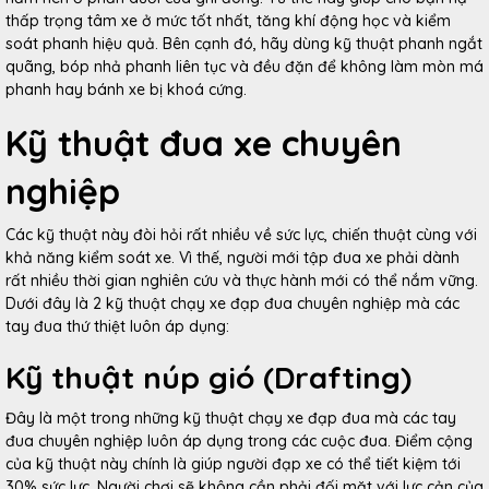
thấp trọng tâm xe ở mức tốt nhất, tăng khí động học và kiểm
soát phanh hiệu quả. Bên cạnh đó, hãy dùng kỹ thuật phanh ngắt
quãng, bóp nhả phanh liên tục và đều đặn để không làm mòn má
phanh hay bánh xe bị khoá cứng.
Kỹ thuật đua xe chuyên
nghiệp
Các kỹ thuật này đòi hỏi rất nhiều về sức lực, chiến thuật cùng với
khả năng kiểm soát xe. Vì thế, người mới tập đua xe phải dành
rất nhiều thời gian nghiên cứu và thực hành mới có thể nắm vững.
Dưới đây là 2 kỹ thuật chạy xe đạp đua chuyên nghiệp mà các
tay đua thứ thiệt luôn áp dụng:
Kỹ thuật núp gió (Drafting)
Đây là một trong những kỹ thuật chạy xe đạp đua mà các tay
đua chuyên nghiệp luôn áp dụng trong các cuộc đua. Điểm cộng
của kỹ thuật này chính là giúp người đạp xe có thể tiết kiệm tới
30% sức lực. Người chơi sẽ không cần phải đối mặt với lực cản của