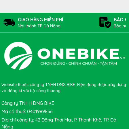
GIAO HÀNG MIỄN PHÍ
BẢO H
Nội thành TP Đà Nẵng
Bảo hàn
Website thuộc công ty TNHH DNG BIKE. Hiện đang được xây dựng
và đăng kí với bộ công thương.
Công ty TNHH DNG BIKE
Mã số thuế: 0401989856
Địa chỉ công ty: 42 Đặng Thai Mai, P. Thanh Khê, TP. Đà
Nẵng