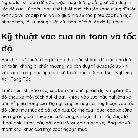
Ngược lại, khi bạn đổ dốc hoặc chạy đường bằng sẽ cần duy trì
tốc độ cao. Lúc này, bạn nhất thiết phải chuyển sang dùng đĩa lớn
kết hợp với các líp nhỏ và líp giữa. Nó sẽ cho phép các bạn đạp
nhanh hơn, tối ưu năng suất và chạm đích ở tốc độ lý tưởng.
Kỹ thuật vào cua an toàn và tốc
độ
Học được kỹ thuật chạy xe đạp đua này không chỉ giúp bạn luôn
an toàn, không bị chấn thương mà còn duy trì được tốc độ khi
vào cua. Công thức áp dụng kỹ thuật này là Giảm tốc - Nghiêng
Xe - Tăng Tốc.
Trước tiên, khi vào cua, các bạn cần phải phanh lại và giảm tốc
độ chạy xe một cách dứt khoát. Khi xe vào cua, hãy nghiêng xe
dần về phía trong cua. Độ nghiêng lúc này nên tuỳ thuộc vào tốc
độ cũng như mức độ gắt của cua. Cơ thể của người đạp xe cũng
nên nghiêng dần theo xe. Cuối cùng, khi bạn nhìn thấy được lối
thoát phía trước, hãy bắt đầu trở lại, đạp mạnh xe, tăng tốc và
thoát khỏi khúc cua một cách ngoạn mục.