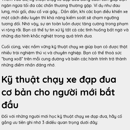
ngăn ngừa tối đa các chấn thương thường gặp. Ví dụ như đau
lưng, mỏi gối, đau cổ vai gáy… Dần dần, khi các bạn điều khiển xe
một cách điêu luyện thì khả năng kiểm soát sẽ chạm ngưỡng
tương đối. Nhờ vậy, sự an toàn luôn được tăng cường trong phạm
vi rộng rãi. Bạn có thể tự tin xử lý tất cả các tình huống bất ngờ và
những địa hình khắc nghiệt trong quá trình đua.
Cuối cùng, việc nắm vững kỹ thuật chạy xe giúp bạn có được thật
nhiều trải nghiệm thú vị và chuyên nghiệp. Bạn có thể thoả sức
“bung xoã” trên mỗi cung đường và biến các hành trình trở thành
những điểm nhấn đáng nhớ.
Kỹ thuật chạy xe đạp đua
cơ bản cho người mới bắt
đầu
Đối với những người mới học kỹ thuật chạy xe đạp đua, hãy cố
gắng ưu tiên ghi nhớ 3 didều quan trọng dưới đây: