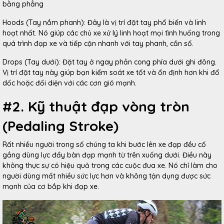
bằng phẳng
Hoods (Tay nắm phanh): Đây là vị trí đặt tay phổ biến và linh
hoạt nhất. Nó giúp các chủ xe xử lý linh hoạt mọi tình huống trong
quá trình đạp xe và tiếp cận nhanh với tay phanh, cần số.
Drops (Tay dưới): Đặt tay ở ngay phần cong phía dưới ghi đông.
Vị trí đặt tay này giúp bạn kiểm soát xe tốt và ổn định hơn khi đổ
dốc hoặc đối diện với các cơn gió mạnh.
#2. Kỹ thuật đạp vòng tròn
(Pedaling Stroke)
Rất nhiều người trong số chúng ta khi bước lên xe đạp đều cố
gắng dùng lực đẩy bàn đạp mạnh từ trên xuống dưới. Điều này
không thực sự có hiệu quả trong các cuộc đua xe. Nó chỉ làm cho
người dùng mất nhiều sức lực hơn và không tận dụng được sức
mạnh của cơ bắp khi đạp xe.