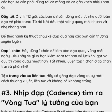
các bạn sẽ cần phải dùng tới cơ mông và cơ gân kheo nhiều hơn
cả
Đẩy tới
: Ở vị trí 12 giờ, các bạn chỉ cần dùng một lực nhẹ dưới bàn
đạp về phía trước. Từ đó bắt đầu một vòng quay mới nhanh và
nhẹ nhàng hơn.
Để thực hành kỹ thuật chạy xe đạp đua này các bạn cần thường
xuyên luyện:
Đạp 1 chân
: Hãy dùng 1 chân để làm bàn đạp quay vòng mỗi
ngày. Điều này sẽ giúp bạn kiểm soát tốt hơn về lực kéo, gạt và
duy trì vòng quay mượt hơn. Tất nhiên, luyện tập 1 chân ở cả chân
trái và phải nhé!
Tập trung vào sự liên tục
: Hãy cố gắng đạp vòng quay một
cách thường xuyên, liên tục và không có khoảng trống.
#3. Nhịp đạp (Cadence) tìm ra
"Vòng Tua" lý tưởng của bạn
Hiểu một cách đơn giản Cadence là số vòng bàn đạp xe quay