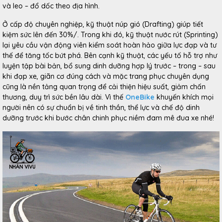
và leo – đổ dốc theo địa hình.
Ở cấp độ chuyên nghiệp, kỹ thuật núp gió (Drafting) giúp tiết
kiệm sức lên đến 30%/. Trong khi đó, kỹ thuật nước rút (Sprinting)
lại yêu cầu vận động viên kiểm soát hoàn hảo giữa lực đạp và tư
thế để tăng tốc bứt phá. Bên cạnh kỹ thuật, các yếu tố hỗ trợ như
luyện tập bài bản, bổ sung dinh dưỡng hợp lý trước – trong – sau
khi đạp xe, giãn cơ đúng cách và mặc trang phục chuyên dụng
cũng là nền tảng quan trọng để cải thiện hiệu suất, giảm chấn
thương, duy trì sức bền lâu dài. Vì thế
OneBike
khuyến khích mọi
người nên có sự chuẩn bị về tinh thần, thể lực và chế độ dinh
dưỡng trước khi bước chân chinh phục niềm đam mê đua xe nhé!