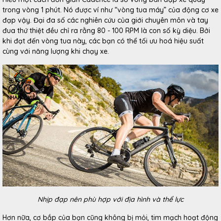
trong vòng 1 phút. Nó được ví như “vòng tua máy” của động cơ xe
đạp vậy. Đại đa số các nghiên cứu của giới chuyên môn và tay
đua thứ thiệt đều chỉ ra rằng 80 - 100 RPM là con số kỳ diệu. Bởi
khi đạt đến vòng tua này, các bạn có thể tối ưu hoá hiệu suất
cùng với năng lượng khi chạy xe.
Nhịp đạp nên phù hợp với địa hình và thể lực
Hơn nữa, cơ bắp của bạn cũng không bị mỏi, tim mạch hoạt động