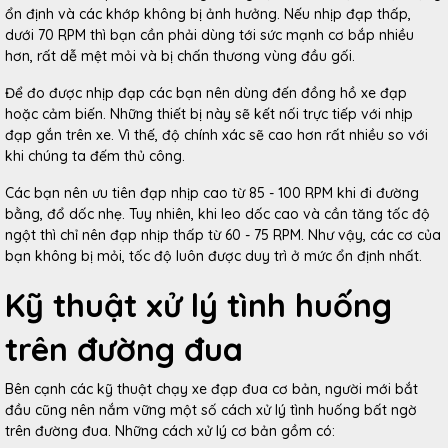
ổn định và các khớp không bị ảnh hưởng. Nếu nhịp đạp thấp,
dưới 70 RPM thì bạn cần phải dùng tới sức mạnh cơ bắp nhiều
hơn, rất dễ mệt mỏi và bị chấn thương vùng đầu gối.
Để đo được nhịp đạp các bạn nên dùng đến đồng hồ xe đạp
hoặc cảm biến. Những thiết bị này sẽ kết nối trực tiếp với nhịp
đạp gắn trên xe. Vì thế, độ chính xác sẽ cao hơn rất nhiều so với
khi chúng ta đếm thủ công.
Các bạn nên ưu tiên đạp nhịp cao từ 85 - 100 RPM khi đi đường
bằng, đổ dốc nhẹ. Tuy nhiên, khi leo dốc cao và cần tăng tốc độ
ngột thì chỉ nên đạp nhịp thấp từ 60 - 75 RPM. Như vậy, các cơ của
bạn không bị mỏi, tốc độ luôn được duy trì ở mức ổn định nhất.
Kỹ thuật xử lý tình huống
trên đường đua
Bên cạnh các kỹ thuật chạy xe đạp đua cơ bản, người mới bắt
đầu cũng nên nắm vững một số cách xử lý tình huống bất ngờ
trên đường đua. Những cách xử lý cơ bản gồm có: