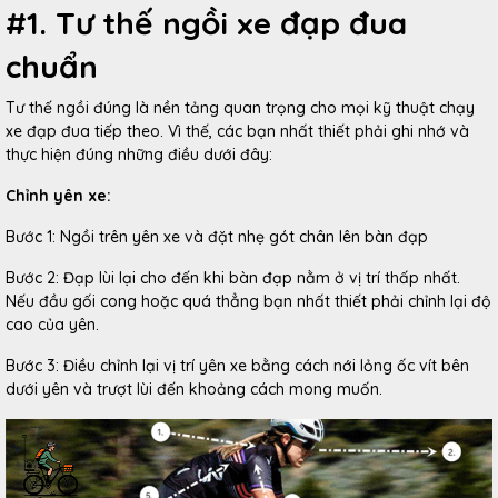
#1. Tư thế ngồi xe đạp đua
chuẩn
Tư thế ngồi đúng là nền tảng quan trọng cho mọi kỹ thuật chạy
xe đạp đua tiếp theo. Vì thế, các bạn nhất thiết phải ghi nhớ và
thực hiện đúng những điều dưới đây:
Chỉnh yên xe:
Bước 1: Ngồi trên yên xe và đặt nhẹ gót chân lên bàn đạp
Bước 2: Đạp lùi lại cho đến khi bàn đạp nằm ở vị trí thấp nhất.
Nếu đầu gối cong hoặc quá thẳng bạn nhất thiết phải chỉnh lại độ
cao của yên.
Bước 3: Điều chỉnh lại vị trí yên xe bằng cách nới lỏng ốc vít bên
dưới yên và trượt lùi đến khoảng cách mong muốn.