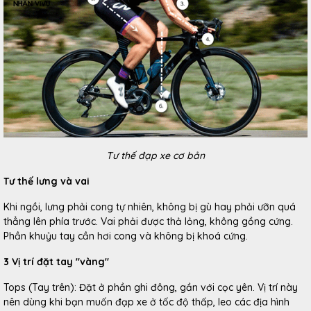
Tư thế đạp xe cơ bản
Tư thế lưng và vai
Khi ngồi, lưng phải cong tự nhiên, không bị gù hay phải ưỡn quá
thẳng lên phía trước. Vai phải được thả lỏng, không gồng cứng.
Phần khuỷu tay cần hơi cong và không bị khoá cứng.
3 Vị trí đặt tay "vàng"
Tops (Tay trên): Đặt ở phần ghi đông, gần với cọc yên. Vị trí này
nên dùng khi bạn muốn đạp xe ở tốc độ thấp, leo các địa hình