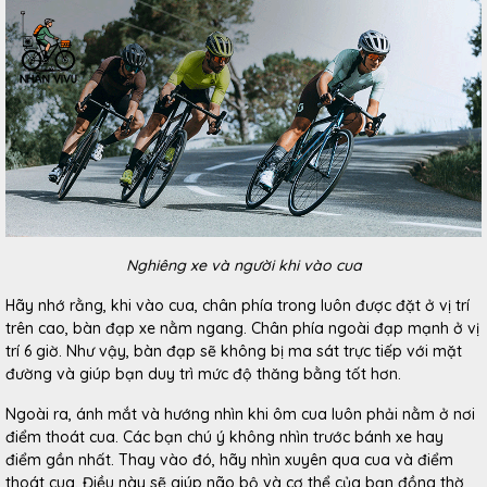
Nghiêng xe và người khi vào cua
Hãy nhớ rằng, khi vào cua, chân phía trong luôn được đặt ở vị trí
trên cao, bàn đạp xe nằm ngang. Chân phía ngoài đạp mạnh ở vị
trí 6 giờ. Như vậy, bàn đạp sẽ không bị ma sát trực tiếp với mặt
đường và giúp bạn duy trì mức độ thăng bằng tốt hơn.
Ngoài ra, ánh mắt và hướng nhìn khi ôm cua luôn phải nằm ở nơi
điểm thoát cua. Các bạn chú ý không nhìn trước bánh xe hay
điểm gần nhất. Thay vào đó, hãy nhìn xuyên qua cua và điểm
thoát cua. Điều này sẽ giúp não bộ và cơ thể của bạn đồng thờ