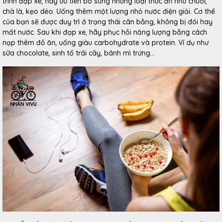
trình đạp xe, hãy ưu tiên bổ sung những loại thức ăn như chuối,
chà là, kẹo dẻo. Uống thêm một lượng nhỏ nước điện giải. Cơ thể
của bạn sẽ được duy trì ở trạng thái cân bằng, không bị đói hay
mất nước. Sau khi đạp xe, hãy phục hồi năng lượng bằng cách
nạp thêm đồ ăn, uống giàu carbohydrate và protein. Ví dụ như
sữa chocolate, sinh tố trái cây, bánh mì trứng…