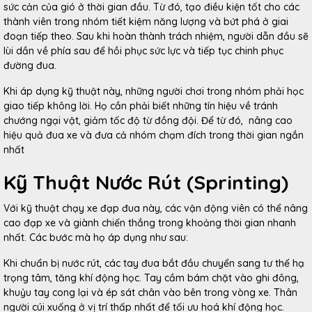
sức cản của gió ở thời gian đầu. Từ đó, tạo điều kiện tốt cho các
thành viên trong nhóm tiết kiệm năng lượng và bứt phá ở giai
đoạn tiếp theo. Sau khi hoàn thành trách nhiệm, người dẫn đầu sẽ
lùi dần về phía sau để hồi phục sức lực và tiếp tục chinh phục
đường đua.
Khi áp dụng kỹ thuật này, những người chơi trong nhóm phải học
giao tiếp không lời. Họ cần phải biết những tín hiệu về tránh
chướng ngại vật, giảm tốc độ từ đồng đội. Để từ đó, nâng cao
hiệu quả đua xe và đưa cả nhóm chạm đích trong thời gian ngắn
nhất
Kỹ Thuật Nước Rút (Sprinting)
Với kỹ thuật chạy xe đạp đua này, các vận động viên có thể nâng
cao đạp xe và giành chiến thắng trong khoảng thời gian nhanh
nhất. Các bước mà họ áp dụng như sau:
Khi chuẩn bị nước rút, các tay đua bắt đầu chuyển sang tư thế hạ
trọng tâm, tăng khí động học. Tay cầm bám chặt vào ghi đông,
khuỷu tay cong lại và ép sát chân vào bên trong vòng xe. Thân
người cúi xuống ở vị trí thấp nhất để tối ưu hoá khí động học.