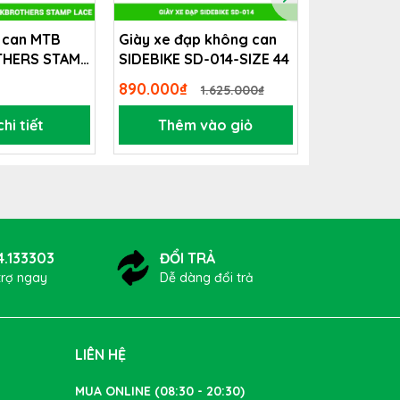
 can MTB
Giày xe đạp không can
Áo xe đạp
, đeo
HERS STAMP
SIDEBIKE SD-014-SIZE 44
890.000₫
199.900₫
1.625.000₫
hi tiết
Thêm vào giỏ
Xem 
4.133303
ĐỔI TRẢ
trợ ngay
Dễ dàng đổi trả
LIÊN HỆ
MUA ONLINE (08:30 - 20:30)