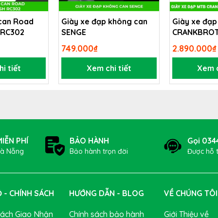
 can Road
Giày xe đạp không can
Giày xe đạp
 kế và sản xuất công nghệ cao: góc nhìn, cỡ, độ chéo, đệm mũi
 RC302
SENGE
CRANKBROT
g vào mắt.
LACE
749.000₫
2.890.000₫
i tiết
Xem chi tiết
Xem c
IỄN PHÍ
BẢO HÀNH
Gọi 034
Đà Nẵng
Bảo hành trọn đời
Được hỗ 
 - CHÍNH SÁCH
HƯỚNG DẪN - BLOG
VỀ CHÚNG TÔI
Sách Giao Nhận
Chính sách bảo hành
Giới Thiệu về