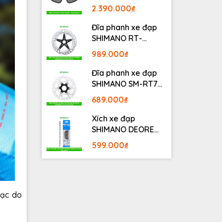
BLACKOUT
2.390.000₫
Đĩa phanh xe đạp
SHIMANO RT-
MT800 Center lock
989.000₫
Fullbox
Đĩa phanh xe đạp
SHIMANO SM-RT70
Center lock Fullbox
689.000₫
Xích xe đạp
SHIMANO DEORE
M6100 12S 126L
599.000₫
Fullbox
mạc do