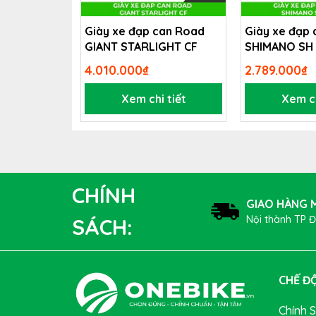
hợp với các môn thể thao chuyên nghiệp.
Giày xe đạp can Road
Giày xe đạp
Đem lại sự an toàn tốt nhất khi đạp xe, thiết
GIANT STARLIGHT CF
SHIMANO SH
lên rất thoải mái, đảm bảo không lọt ánh san
4.010.000₫
2.789.000₫
Xem chi tiết
Xem ch
CHÍNH
GIAO HÀNG M
Nội thành TP 
SÁCH:
CHẾ ĐỘ
Chính 