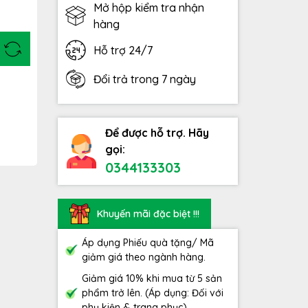
Mở hộp kiểm tra nhận
hàng
Hỗ trợ 24/7
Đổi trả trong 7 ngày
Để được hỗ trợ. Hãy
gọi:
0344133303
Khuyến mãi đặc biệt !!!
Áp dụng Phiếu quà tặng/ Mã
giảm giá theo ngành hàng.
Giảm giá 10% khi mua từ 5 sản
phẩm trở lên. (Áp dụng: Đối với
phụ kiện & trang phục)