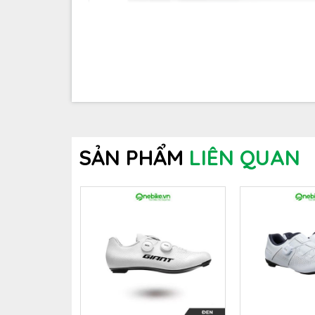
SẢN PHẨM
LIÊN QUAN
Kính Giant&Liv kết hợp công nghệ tiên tiến qu