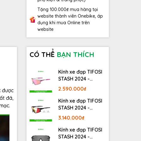
Tặng 100.000₫ mua hàng tại
website thành viên Onebike, áp
dụng khi mua Online trên
website
CÓ THỂ
BẠN THÍCH
Kính xe đạp TIFOSI
STASH 2024 -
STASH, RACE PINK
2.590.000₫
c được
ất đá,
Kính xe đạp TIFOSI
 mạc.
STASH 2024 -
MATTE GUNMETAL
3.140.000₫
Kính xe đạp TIFOSI
STASH 2024 -