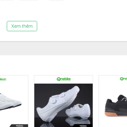
Xem thêm
ốc tế, chất liệu TR90. Trọng lượng nhẹ, công năng tiên tiến, p