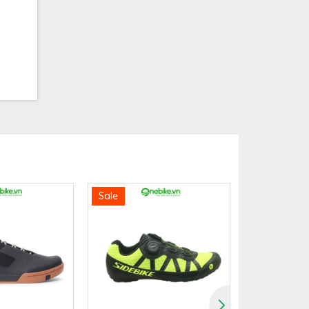
Sale
Sale
hù