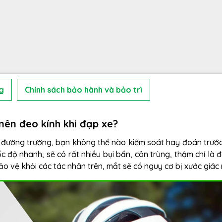
g
Chính sách bảo hành và bảo trì
nên đeo kính khi đạp xe?
xe đường trường, bạn không thể nào kiểm soát hay đoán trướ
ốc độ nhanh, sẽ có rất nhiều bụi bẩn, côn trùng, thậm chí là đ
 vệ khỏi các tác nhân trên, mắt sẽ có nguy cơ bị xước giác