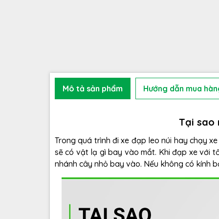
Mô tả sản phẩm
Hướng dẫn mua hàn
Tại sao 
Trong quá trình đi xe đạp leo núi hay chạy 
sẽ có vật lạ gì bay vào mắt. Khi đạp xe với t
nhánh cây nhỏ bay vào. Nếu không có kính bảo