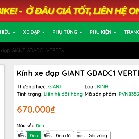
HIỆU
XE ĐẠP
PHỤ TÙNG
PHỤ KIỆN
TRAN
e đạp GIANT GDADC1 VERTEX
Kính xe đạp GIANT GDADC1 VERT
Thương hiệu:
GIANT
Loại:
KÍNH
Tình trạng:
Liên hệ đặt hàng
Mã sản phẩm:
PVN835
670.000₫
Màu sắc:
Đen
Đen
Đen đỏ
Ghi vàng