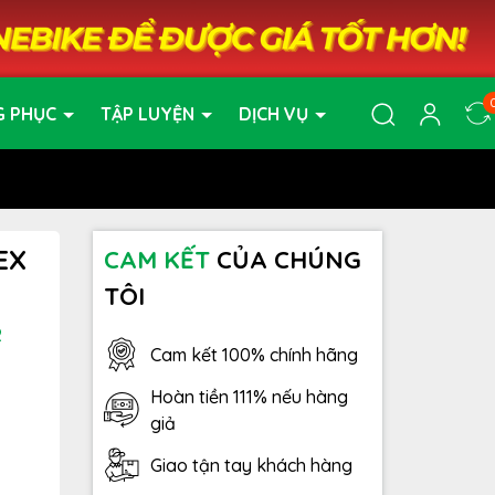
G PHỤC
TẬP LUYỆN
DỊCH VỤ
EX
CAM KẾT
CỦA CHÚNG
TÔI
2
Cam kết 100% chính hãng
Hoàn tiền 111% nếu hàng
giả
Giao tận tay khách hàng