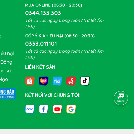
MUA ONLINE (08:30 - 20:30)
0344.133.303
Tất cả các ngày trong tuần (Trừ tết Âm
Lịch)
GÓP Ý & KHIẾU NẠI (08:30 - 20:30)
ề
0333.011101
Tất cả các ngày trong tuần (Trừ tết Âm
ếu nại
Lịch)
t Động
LIÊN KẾT SÀN
ân sự
Mạo
KẾT NỐI VỚI CHÚNG TÔI: