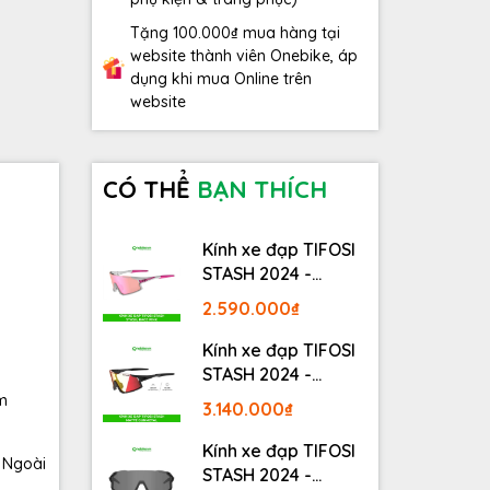
Tặng 100.000₫ mua hàng tại
website thành viên Onebike, áp
dụng khi mua Online trên
website
CÓ THỂ
BẠN THÍCH
Kính xe đạp TIFOSI
STASH 2024 -
STASH, RACE PINK
2.590.000₫
Kính xe đạp TIFOSI
STASH 2024 -
MATTE GUNMETAL
m
3.140.000₫
Kính xe đạp TIFOSI
. Ngoài
STASH 2024 -