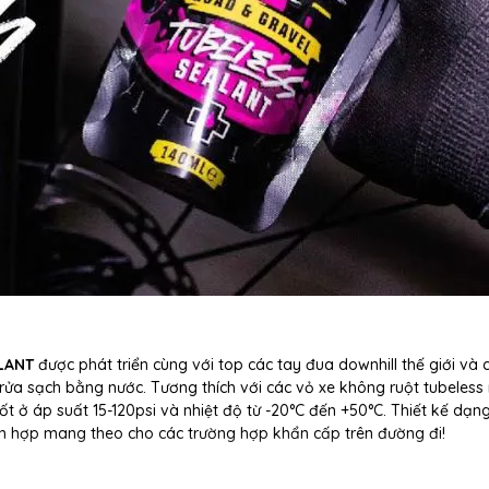
LANT
được phát triển cùng với top các tay đua downhill thế giới và 
ửa sạch bằng nước. Tương thích với các vỏ xe không ruột tubeless
 ở áp suất 15-120psi và nhiệt độ từ -20°C đến +50°C. Thiết kế dạng
ch hợp mang theo cho các trường hợp khẩn cấp trên đường đi!