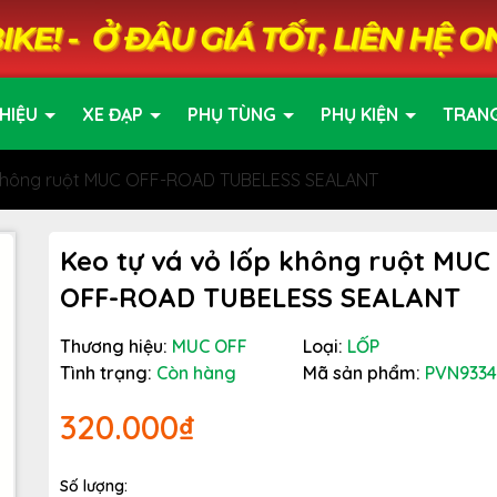
HIỆU
XE ĐẠP
PHỤ TÙNG
PHỤ KIỆN
TRAN
p không ruột MUC OFF-ROAD TUBELESS SEALANT
Keo tự vá vỏ lốp không ruột MUC
OFF-ROAD TUBELESS SEALANT
Thương hiệu:
MUC OFF
Loại:
LỐP
Tình trạng:
Còn hàng
Mã sản phẩm:
PVN9334
320.000₫
Số lượng: