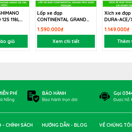
 SHIMANO
Lốp xe đạp
Xích xe đạ
12S 118L
CONTINENTAL GRAND
DURA-ACE/
PRIX 5000 700x28c
HG901 11S 11
1.590.000₫
1.149.000₫
ào giỏ
Xem chi tiết
Thêm 
IỄN PHÍ
BẢO HÀNH
Gọi 034
Đà Nẵng
Bảo hành trọn đời
Được hỗ 
hạt kết dính từ sợi tre nhanh chóng lắp kín các lỗ thủng lớn.
iúp keo tự vá phủ đều lên các thành trong của lốp
trong lốp
 - CHÍNH SÁCH
HƯỚNG DẪN - BLOG
VỀ CHÚNG TÔI
 kiểm tra lại lượng keo trong lốp và châm thêm khi cần thiết, đặc