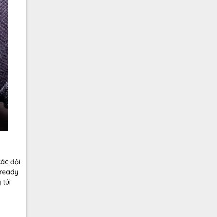
các đội
 ready
 túi