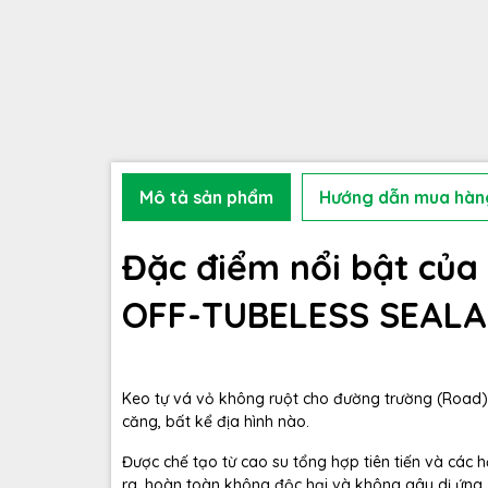
Mô tả sản phẩm
Hướng dẫn mua hàn
Đặc điểm nổi bật của
OFF-TUBELESS SEAL
Keo tự vá vỏ không ruột cho đường trường (Road)
căng, bất kể địa hình nào.
Được chế tạo từ cao su tổng hợp tiên tiến và các 
ra, hoàn toàn không độc hại và không gây dị ứng,