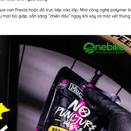
qua van Presta hoặc đổ trực tiếp vào lốp. Nhờ công nghệ polymer ti
ư một bộ giáp, sẵn sàng “chiến đấu” ngay khi xảy ra một vết thủng.