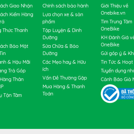
iles (~ 1207km)
Sách Giao Nhận
Chính sách bảo hành
Giới Thiệu về
Onebike.vn
Sách Kiểm Hàng
Lựa chọn xe & sản
rả
phẩm
Tìm Trung Tâm
OneBike
 Thức Thanh
Tập Luyện & Dinh
Dưỡng
KH Đánh Giá v
OneBike
Sách Bảo Mật
Sửa Chữa & Bảo
Tin
Dưỡng
Gửi góp ý & Khi
nh & Hậu Mãi
Các Mẹo hay & Hữu
Tin Tức & Hoạ
ích
ng Trả Góp
Tuyển dụng nh
Vấn Đề Thường Gặp
Hàng Thân
Cảnh Báo Giả 
IP
Mua Hàng & Thanh
Toán
ụ Tận Tâm