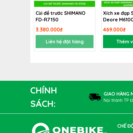
Cùi đề trước SHIMANO
Xích xe đạp
FD-R7150
Deore M6100 
(không hộp)
3.380.000₫
469.000₫
Liên hệ đặt hàng
Thêm v
TÍNH NĂNG NỔI BẬT
Cao su tổng hợp tiên tiến, gốc nước
CHÍNH
Vá lỗ thủng lên đến 7mm
GIAO HÀNG M
Không đôc hại, không chứa ammonia
Nội thành TP 
SÁCH:
Không chứa cao su tự nhiên
Thành phần phân hủy sinh học, hạt khoáng chất và 
Công thức chảy tự do với các polymer tiên tiến g
Có thể đổ qua van Presta hoặc đổ trực tiếp vào 
CHẾ ĐỘ
Có thể sử dụng từ 03 – 06 tháng (Khuyến khích bạn