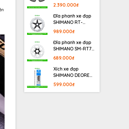
BLACKOUT
2.390.000₫
ên
Đĩa phanh xe đạp
SHIMANO RT-
MT800 Center lock
989.000₫
Fullbox
Đĩa phanh xe đạp
SHIMANO SM-RT70
Center lock Fullbox
689.000₫
Xích xe đạp
SHIMANO DEORE
M6100 12S 126L
599.000₫
Fullbox