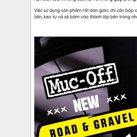
Việc sử dụng sản phẩm rất đơn giản, chỉ cần bóp 
tiến, keo tự vá sẽ bám vào thành lốp bên trong nh