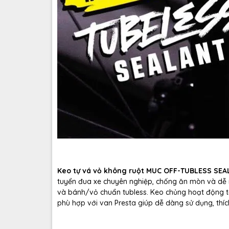
Keo tự vá vỏ không ruột MUC OFF-TUBLESS SEA
tuyển đua xe chuyên nghiệp, chống ăn mòn và dễ r
và bánh/vỏ chuẩn tubless. Keo chủng hoạt động tốt
phù hợp với van Presta giúp dễ dàng sử dụng, thí