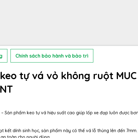
g
Chính sách bảo hành và bảo trì
 keo tự vá vỏ không ruột MUC
ANT
 – Sản phẩm keo tự vá hiệu suất cao giúp lốp xe đạp luôn được bơ
hạt kết dính sinh học, sản phẩm này có thể vá lỗ thủng lên đến 7mm
 an toàn cho người dùng.