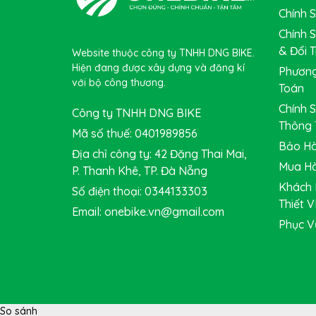
là với thời tiết nóng và khô, +35°C. Hoặc mỗi 750m
Chính 
Không đông ở nhiệt độ thấp đến -15°C
Có thể sử dụng với CO2**
Chính 
Chịu được áp suất cao tới 110psi
& Đổi T
Website thuộc công ty TNHH DNG BIKE.
Hiện đang được xây dựng và đăng kí
Phương
với bộ công thương.
Toán
Chính 
Công ty TNHH DNG BIKE
Thông 
Mã số thuế: 0401989856
Bảo Hà
Địa chỉ công ty: 42 Đặng Thai Mai,
Mua Hà
P. Thanh Khê, TP. Đà Nẵng
Khách 
Số điện thoại: 0344133303
Thiết V
Email: onebike.vn@gmail.com
Phục V
So sánh