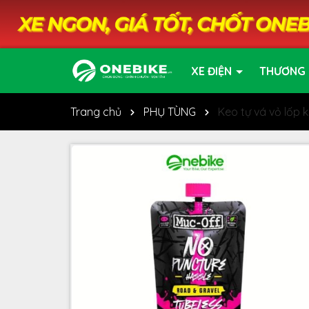
XE ĐIỆN
THƯƠNG 
Trang chủ
PHỤ TÙNG
Keo tự vá vỏ lố