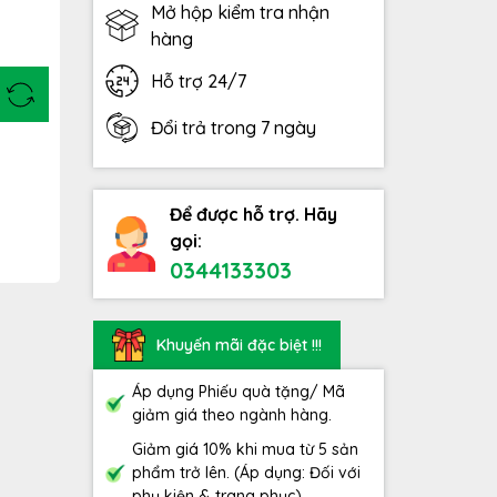
Mở hộp kiểm tra nhận
hàng
Hỗ trợ 24/7
Đổi trả trong 7 ngày
Để được hỗ trợ. Hãy
gọi:
0344133303
Khuyến mãi đặc biệt !!!
Áp dụng Phiếu quà tặng/ Mã
giảm giá theo ngành hàng.
Giảm giá 10% khi mua từ 5 sản
phẩm trở lên. (Áp dụng: Đối với
phụ kiện & trang phục)