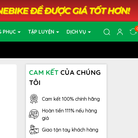
G PHỤC
TẬP LUYỆN
DỊCH VỤ
CAM KẾT
CỦA CHÚNG
TÔI
Cam kết 100% chính hãng
Hoàn tiền 111% nếu hàng
giả
Giao tận tay khách hàng