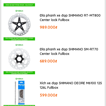
Đĩa phanh xe đạp SHIMANO RT-MT800
Center lock Fullbox
989.000₫
Đĩa phanh xe đạp SHIMANO SM-RT70
Center lock Fullbox
Đặt biệt,
OVERCURVE
là kết cấu giày có phần cổ so le
689.000₫
quấn quanh mắt cá chân, đi theo độ lệch tự nhiên của
hai phần xương của mắt cá chân: phần hông bên và
phần giữa. Cổ giày uốn cong từ bên ngoài vào bên
trong.
Xích xe đạp SHIMANO DEORE M6100 12S
126L Fullbox
599.000₫