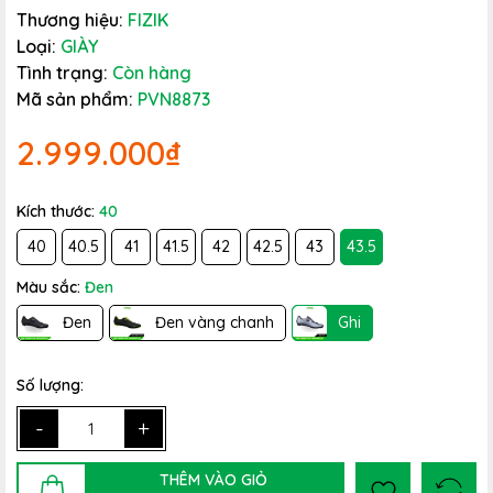
Thương hiệu:
FIZIK
Loại:
GIÀY
Tình trạng:
Còn hàng
Mã sản phẩm:
PVN8873
2.999.000₫
Kích thước:
40
40
40.5
41
41.5
42
42.5
43
43.5
Màu sắc:
Đen
Đen
Đen vàng chanh
Ghi
Số lượng:
-
+
THÊM VÀO GIỎ