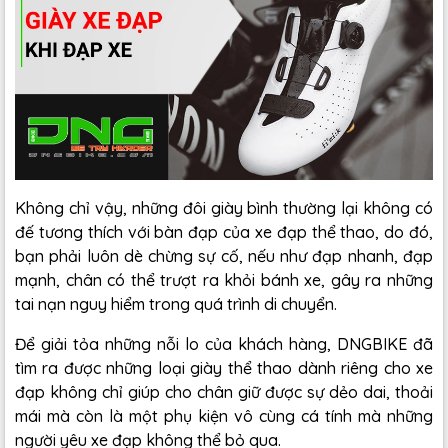
Không chỉ vậy, những đôi giày bình thường lại không có
đế tương thích với bàn đạp của xe đạp thể thao, do đó,
bạn phải luôn dè chừng sự cố, nếu như đạp nhanh, đạp
mạnh, chân có thể trượt ra khỏi bánh xe, gây ra những
tai nạn nguy hiểm trong quá trình di chuyển.
Để giải tỏa những nỗi lo của khách hàng, DNGBIKE đã
tìm ra được những loại giày thể thao dành riêng cho xe
đạp không chỉ giúp cho chân giữ được sự dẻo dai, thoải
mái mà còn là một phụ kiện vô cùng cá tính mà những
người yêu xe đạp không thể bỏ qua.