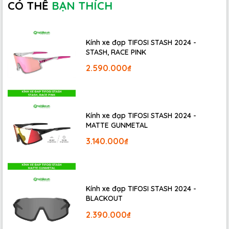
CÓ THỂ
BẠN THÍCH
Kính xe đạp TIFOSI STASH 2024 -
Giày xe đạp FIZIK OVERCURVE R5
là loại giày thể thao
STASH, RACE PINK
cao cấp đến từ Fizik - thương hiệu Ý chuyên sản xuất các
2.590.000₫
loại giày xe đạp thể thao. Đây là sản phẩm dành riêng
cho các dòng xe đạp thể thao đương trường với kiểu
dáng kinh điển, hiệu xuất linh hoạt mang lại trải nghiệm
thú vị khi đạp xe.
Kính xe đạp TIFOSI STASH 2024 -
MATTE GUNMETAL
3.140.000₫
Kính xe đạp TIFOSI STASH 2024 -
BLACKOUT
2.390.000₫