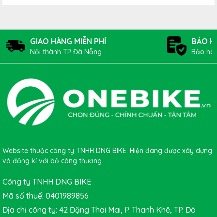
trước.
GIAO HÀNG MIỄN PHÍ
BẢO H
Nội thành TP Đà Nẵng
Bảo hàn
Website thuộc công ty TNHH DNG BIKE. Hiện đang được xây dựng
và đăng kí với bộ công thương.
Công ty TNHH DNG BIKE
Mã số thuế: 0401989856
Địa chỉ công ty: 42 Đặng Thai Mai, P. Thanh Khê, TP. Đà