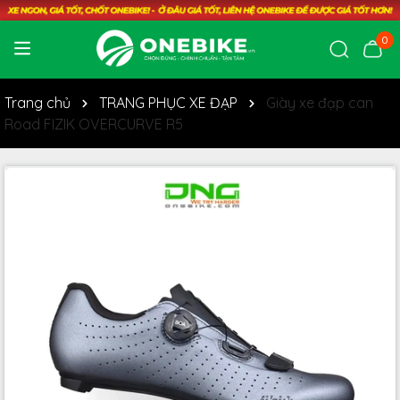
0
Trang chủ
TRANG PHỤC XE ĐẠP
Giày xe đạp can
Road FIZIK OVERCURVE R5