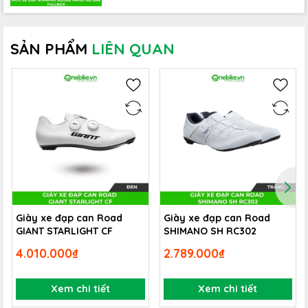
SẢN PHẨM
LIÊN QUAN
Giày xe đạp can Road
Giày xe đạp can Road
GIANT STARLIGHT CF
SHIMANO SH RC302
Khóa giày được thiết để thực hiện động tác khóa nhanh
4.010.000₫
2.789.000₫
chóng và an toàn,
Giày FIZIK Overcurve R5
được lắp
đặt bộ khóa giày BOA IP1 có thể điều chỉnh vi mô và dây
Xem chi tiết
Xem chi tiết
đeo Velcro để điều chỉnh phù hợp với khu vực bàn chân