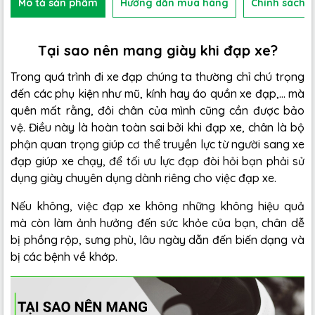
Mô tả sản phẩm
Hướng dẫn mua hàng
Chính sách b
Tại sao nên mang giày khi đạp xe?
Trong quá trình đi xe đạp chúng ta thường chỉ chú trọng
đến các phụ kiện như mũ, kính hay áo quần xe đạp,... mà
quên mất rằng, đôi chân của mình cũng cần được bảo
vệ. Điều này là hoàn toàn sai bởi khi đạp xe, chân là bộ
phận quan trọng giúp cơ thể truyền lực từ người sang xe
đạp giúp xe chạy, để tối ưu lực đạp đòi hỏi bạn phải sử
dụng giày chuyên dụng dành riêng cho việc đạp xe.
Nếu không, việc đạp xe không những không hiệu quả
mà còn làm ảnh hưởng đến sức khỏe của bạn, chân dễ
bị phồng rộp, sưng phù, lâu ngày dẫn đến biến dạng và
bị các bệnh về khớp.