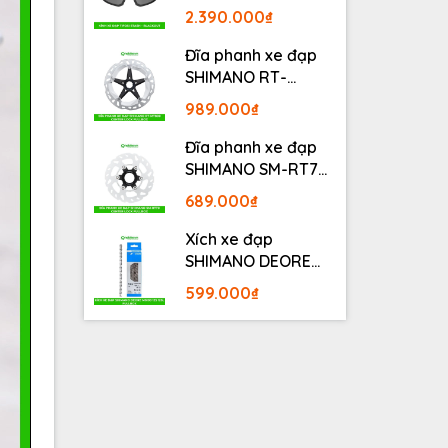
BLACKOUT
2.390.000₫
Đĩa phanh xe đạp
SHIMANO RT-
MT800 Center lock
989.000₫
Fullbox
Đĩa phanh xe đạp
SHIMANO SM-RT70
Center lock Fullbox
689.000₫
Xích xe đạp
SHIMANO DEORE
M6100 12S 126L
599.000₫
Fullbox