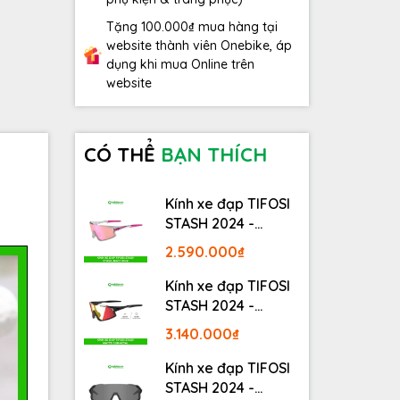
Tặng 100.000₫ mua hàng tại
website thành viên Onebike, áp
dụng khi mua Online trên
website
CÓ THỂ
BẠN THÍCH
Kính xe đạp TIFOSI
STASH 2024 -
STASH, RACE PINK
2.590.000₫
Kính xe đạp TIFOSI
STASH 2024 -
MATTE GUNMETAL
3.140.000₫
Kính xe đạp TIFOSI
STASH 2024 -