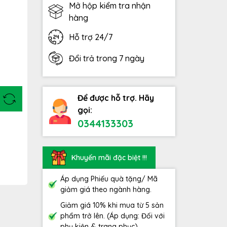
Mở hộp kiểm tra nhận
hàng
Hỗ trợ 24/7
Đổi trả trong 7 ngày
Để được hỗ trợ. Hãy
gọi:
0344133303
Khuyến mãi đặc biệt !!!
Áp dụng Phiếu quà tặng/ Mã
giảm giá theo ngành hàng.
Giảm giá 10% khi mua từ 5 sản
phẩm trở lên. (Áp dụng: Đối với
phụ kiện & trang phục)