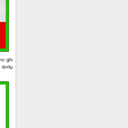
ho ghi
y quay