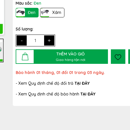
Màu sắc:
Đen
Đen
Xám
Số lượng:
-
+
THÊM VÀO GIỎ
Giao hàng tận nơi
Bảo hành 01 tháng, 01 đổi 01 trong 03 ngày.
- Xem Quy định chế độ đổi trả
TẠI ĐÂY
- Xem Quy định chế độ bảo hành
TẠI ĐÂY