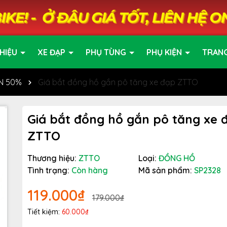
HIỆU
XE ĐẠP
PHỤ TÙNG
PHỤ KIỆN
TRAN
ẾN 50%
Giá bắt đồng hồ gắn pô tăng xe đạp ZTTO
Giá bắt đồng hồ gắn pô tăng xe 
ZTTO
Thương hiệu:
ZTTO
Loại:
ĐỒNG HỒ
Tình trạng:
Còn hàng
Mã sản phẩm:
SP2328
119.000₫
179.000₫
Tiết kiệm:
60.000₫