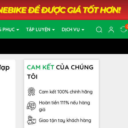
G PHỤC
TẬP LUYỆN
DỊCH VỤ
đạp
CAM KẾT
CỦA CHÚNG
TÔI
Cam kết 100% chính hãng
Hoàn tiền 111% nếu hàng
giả
Giao tận tay khách hàng