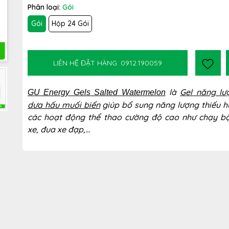
Phân loại:
Gói
Gói
Hộp 24 Gói
LIÊN HỆ ĐẶT HÀNG: 0912.190059
là
Gel năng lư
GU Energy Gels Salted Watermelon
dưa hấu muối biển
giúp bổ sung năng lượng thiếu h
các hoạt động thể thao cường độ cao như chạy b
xe, đua xe đạp,...