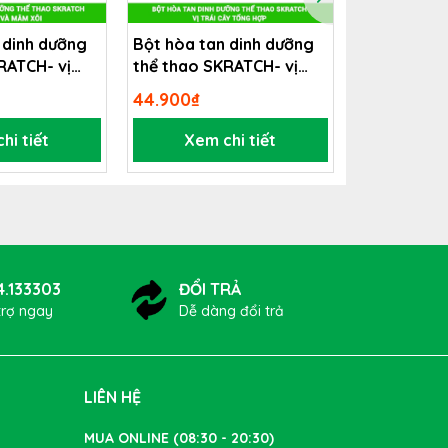
 dinh dưỡng
Bột hòa tan dinh dưỡng
Bột hòa ta
RATCH- vị
thể thao SKRATCH- vị
thể thao S
thể bổ
âm xôi
trái cây tổng hợp
cam
44.900₫
44.900₫
ể mang
hi tiết
Xem chi tiết
Xem 
ể hiện
g minh
4.133303
ĐỔI TRẢ
trợ ngay
Dễ dàng đổi trả
LIÊN HỆ
MUA ONLINE (08:30 - 20:30)