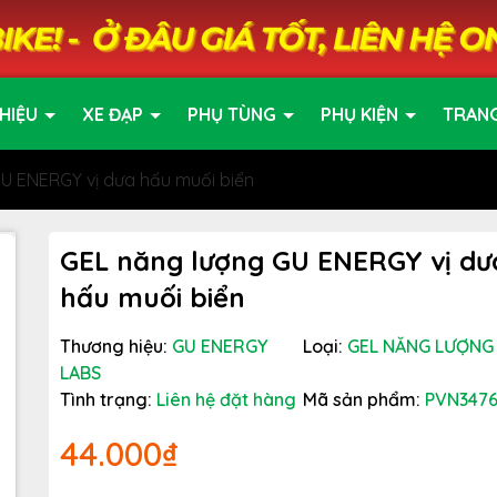
HIỆU
XE ĐẠP
PHỤ TÙNG
PHỤ KIỆN
TRAN
U ENERGY vị dưa hấu muối biển
GEL năng lượng GU ENERGY vị dư
hấu muối biển
Thương hiệu:
GU ENERGY
Loại:
GEL NĂNG LƯỢNG
LABS
Tình trạng:
Liên hệ đặt hàng
Mã sản phẩm:
PVN347
44.000₫