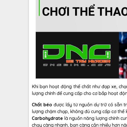
Khi bạn hoạt động thể chất như
đạp xe, chạ
lượng chính để cung cấp cho cơ bắp hoạt độn
Chất béo
được lấy từ nguồn dự trữ có sẵn tr
lượng chậm chạp, không đủ cung cấp cơ thể kh
Carbohydrate
là nguồn năng lượng chính cun
chạy càng nhanh, bạn càng cần nhiều hơn nă