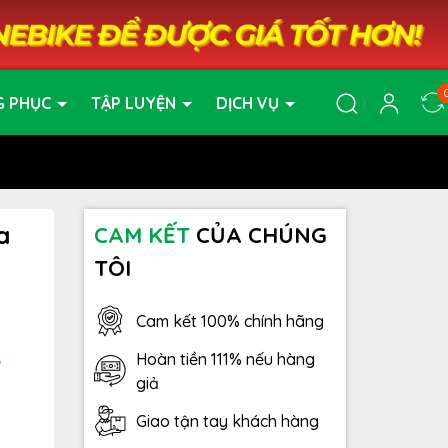
G PHỤC
TẬP LUYỆN
DỊCH VỤ
a
CAM KẾT
CỦA CHÚNG
TÔI
Cam kết 100% chính hãng
Hoàn tiền 111% nếu hàng
6
giả
Giao tận tay khách hàng