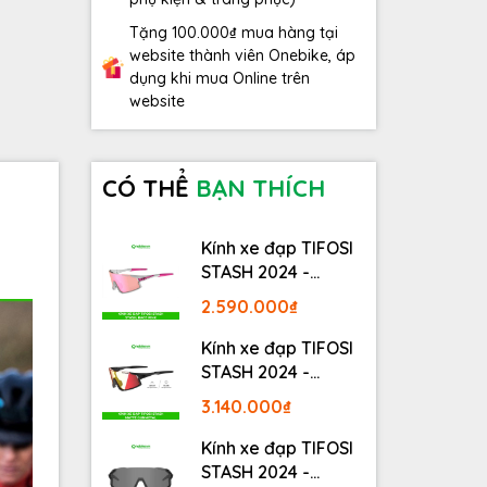
Tặng 100.000₫ mua hàng tại
website thành viên Onebike, áp
dụng khi mua Online trên
website
CÓ THỂ
BẠN THÍCH
Kính xe đạp TIFOSI
STASH 2024 -
STASH, RACE PINK
2.590.000₫
Kính xe đạp TIFOSI
STASH 2024 -
MATTE GUNMETAL
3.140.000₫
Kính xe đạp TIFOSI
STASH 2024 -