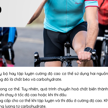
y bộ hay tập luyện cường độ cao cơ thể sử dụng hai nguồ
g đó là chất béo và carbohydrate.
ong cơ thể. Tuy nhiên, quá trình chuyển hoá chất biến thàn
i chạy ở tốc độ cao hoặc khi thi đấu.
g cấp cho cơ thể khi tập luyện và thi đấu ở cường độ cao. K
ng lượng từ carbohydrate.