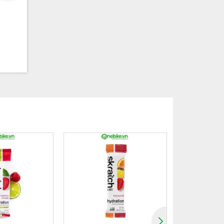
ỉ cung
 lượng