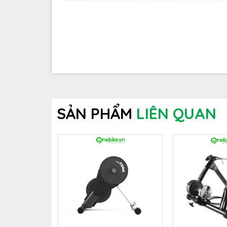
Khác với chất béo, carbohydrate được dự tr
cấp đủ carbohydrate trong khoảng 90 phút đế
Khi thi đấu half-marathon, marathon, hay cá
trước khi bạn về đích nếu không được cung c
SẢN PHẨM
LIÊN QUAN