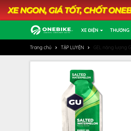
XE ĐIỆN
THƯƠNG 
Trang chủ
TẬP LUYỆN
GEL năng lượng G