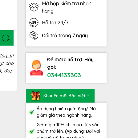
Mở hộp kiểm tra nhận
hàng
Hỗ trợ 24/7
Đổi trả trong 7 ngày
ợng vị
Để được hỗ trợ. Hãy
ụt cho
gọi:
ộ, đạp
0344133303
Khuyến mãi đặc biệt !!!
Áp dụng Phiếu quà tặng/ Mã
giảm giá theo ngành hàng.
Giảm giá 10% khi mua từ 5 sản
phẩm trở lên. (Áp dụng: Đối với
phụ kiện & trang phục)