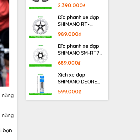
BLACKOUT
2.390.000₫
Đĩa phanh xe đạp
SHIMANO RT-
MT800 Center lock
989.000₫
Fullbox
Đĩa phanh xe đạp
SHIMANO SM-RT70
Center lock Fullbox
689.000₫
Xích xe đạp
SHIMANO DEORE
M6100 12S 126L
599.000₫
Fullbox
n năng
h năng
hi bạn