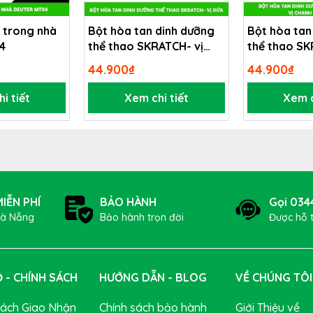
 trong nhà
Bột hòa tan dinh dưỡng
Bột hòa tan
4
thể thao SKRATCH- vị
thể thao SK
và tổng hợp thành chất dinh dưỡng thiết yếu nhằm giúp cơ 
dứa
chanh và m
44.900₫
44.900₫
hể thao. Gu được thiết kế đơn giãn tiện dụng để bạn có th
i tiết
Xem chi tiết
Xem c
uan tâm:
Gel năng lượng Gu là gì
<<
L năng lượng GU vị dưa hấu muối biển
inh dưỡng tiên tiến được thiết kế để giúp các vận động viên th
 cao hơn lâu hơn với công thức carbohydrate đã được chứn
IỄN PHÍ
BẢO HÀNH
Gọi 034
Đà Nẵng
Bảo hành trọn đời
Được hỗ 
 - CHÍNH SÁCH
HƯỚNG DẪN - BLOG
VỀ CHÚNG TÔI
Sách Giao Nhận
Chính sách bảo hành
Giới Thiệu về