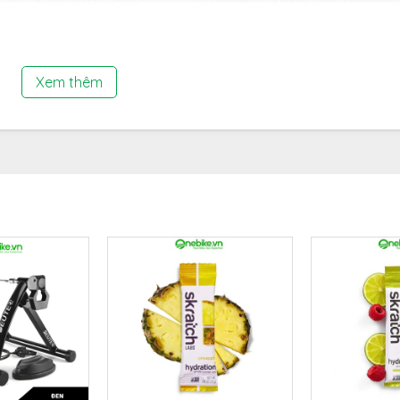
ữ trong cơ bắp chỉ ở mức giới hạn. Thông thường cơ thể ch
n 2 tiếng tuỳ vào cường độ tập luyện.
Xem thêm
c giải
ba môn phối hợp triathlon, cơ bắp sẽ cạn kiệt năng
ấp thêm carbohydrate trên đường chạy.