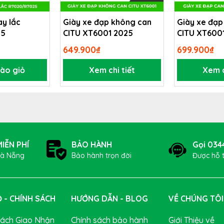
ay lắc
Giày xe đạp không can
Giày xe đạp
25
CITU XT6001 2025
CITU XT600
649.900₫
699.900₫
ào giỏ
Xem chi tiết
Xem c
cả năng lượng và các chất dinh dưỡng chính như điện giải v
àn đầy năng lượng. Sự pha trộn chính xác giữa carbohydra
thi đấu tốt hơn trong trong khoảng thời gian dài.
IỄN PHÍ
BẢO HÀNH
Gọi 034
Đà Nẵng
Bảo hành trọn đời
Được hỗ 
 - CHÍNH SÁCH
HƯỚNG DẪN - BLOG
VỀ CHÚNG TÔI
Sách Giao Nhận
Chính sách bảo hành
Giới Thiệu về