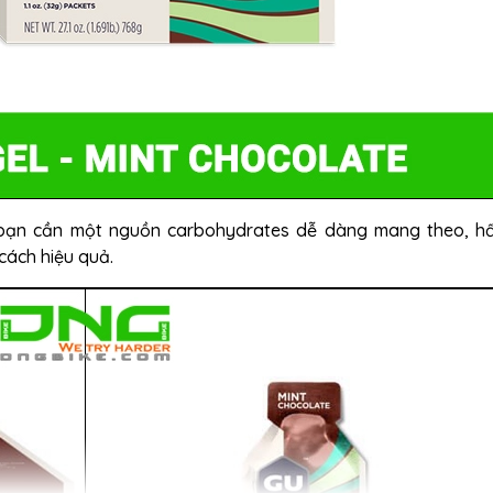
n, bạn cần một nguồn carbohydrates dễ dàng mang theo, h
ách hiệu quả.