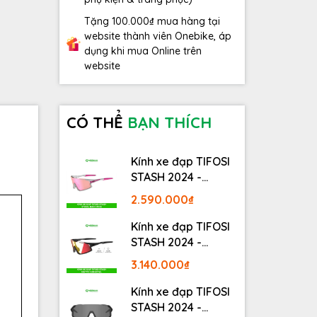
Tặng 100.000₫ mua hàng tại
website thành viên Onebike, áp
dụng khi mua Online trên
website
CÓ THỂ
BẠN THÍCH
Kính xe đạp TIFOSI
STASH 2024 -
STASH, RACE PINK
2.590.000₫
Kính xe đạp TIFOSI
STASH 2024 -
MATTE GUNMETAL
3.140.000₫
Kính xe đạp TIFOSI
STASH 2024 -