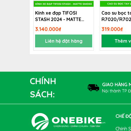
Kính xe đạp TIFOSI
Cao su bọc t
STASH 2024 - MATTE
R7020/R70
SMOKE
3.140.000₫
319.000₫
Liên hệ đặt hàng
Thêm v
Gel năng lượng GU được chế tạo để cung cấp 
amin để giữ cho bạn cảm thấy mạnh mẽ và tr
và phức hợp sẽ cung cấp năng lượng giúp bạn 
CHÍNH
GIAO HÀNG M
Nội thành TP 
SÁCH:
CHẾ ĐỘ
Chính 