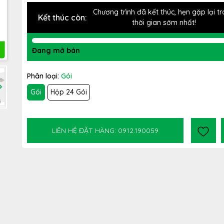
Chương trình đã kết thúc, hẹn gặp lại t
Kết thúc còn:
thời gian sớm nhất!
Đang mở bán
Phân loại:
Gói
Gói
Hộp 24 Gói
LIÊN HỆ ĐẶT HÀNG: 0912.190059