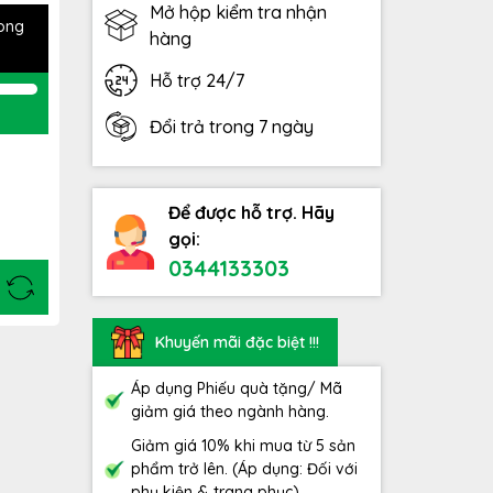
Mở hộp kiểm tra nhận
rong
hàng
Hỗ trợ 24/7
Đổi trả trong 7 ngày
Để được hỗ trợ. Hãy
gọi:
0344133303
Khuyến mãi đặc biệt !!!
Áp dụng Phiếu quà tặng/ Mã
giảm giá theo ngành hàng.
Giảm giá 10% khi mua từ 5 sản
phẩm trở lên. (Áp dụng: Đối với
phụ kiện & trang phục)