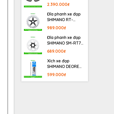
BLACKOUT
2.390.000₫
Đĩa phanh xe đạp
SHIMANO RT-
MT800 Center lock
989.000₫
Fullbox
Đĩa phanh xe đạp
SHIMANO SM-RT70
Center lock Fullbox
689.000₫
Xích xe đạp
SHIMANO DEORE
M6100 12S 126L
599.000₫
Fullbox