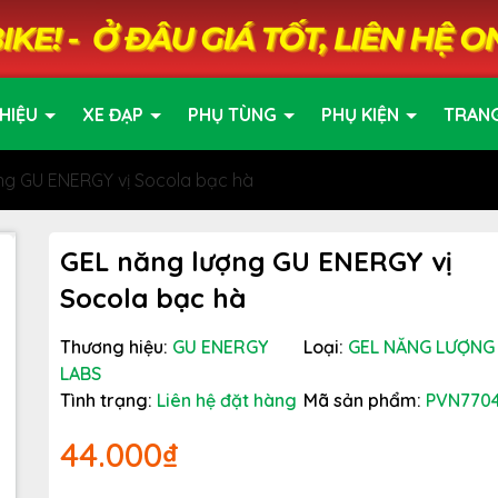
HIỆU
XE ĐẠP
PHỤ TÙNG
PHỤ KIỆN
TRAN
ng GU ENERGY vị Socola bạc hà
GEL năng lượng GU ENERGY vị
Socola bạc hà
Thương hiệu:
GU ENERGY
Loại:
GEL NĂNG LƯỢNG
LABS
Tình trạng:
Liên hệ đặt hàng
Mã sản phẩm:
PVN770
44.000₫