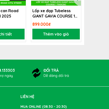
 can Road
Lốp xe đạp Tubeless
Xe đạp trợ 
1 2025
GIANT GAVIA COURSE 1
GIANT FAS
700x25c
899.000₫
Liên hệ
hi tiết
Thêm vào giỏ
Xem 
à axit
te đơn
4.133303
ĐỔI TRẢ
trợ ngay
Dễ dàng đổi trả
LIÊN HỆ
MUA ONLINE (08:30 - 20:30)