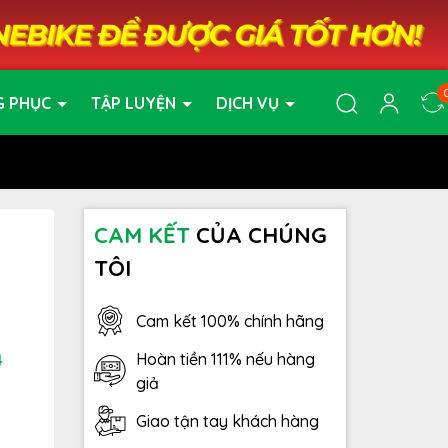
G PHỤC
TẬP LUYỆN
DỊCH VỤ
CAM KẾT
CỦA CHÚNG
TÔI
Cam kết 100% chính hãng
Hoàn tiền 111% nếu hàng
4
giả
Giao tận tay khách hàng