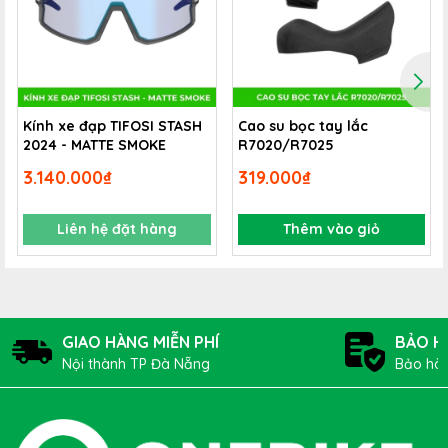
Kính xe đạp TIFOSI STASH
Cao su bọc tay lắc
2024 - MATTE SMOKE
R7020/R7025
3.140.000₫
319.000₫
Liên hệ đặt hàng
Thêm vào giỏ
GIAO HÀNG MIỄN PHÍ
BẢO H
Nội thành TP Đà Nẵng
Bảo hàn