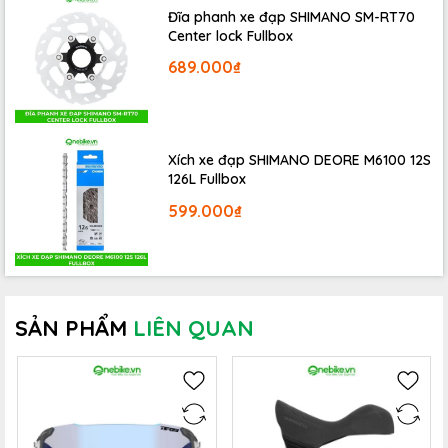
Đĩa phanh xe đạp SHIMANO SM-RT70
hồ xe đạp GPS thì giá thành sản phẩm lại khá cao.
Center lock Fullbox
Một đồng hồ xe đạp GPS giá rẻ nhưng đầy đủ chức năng
689.000₫
của một sản phẩm có khả năng cung cấp thông tin cho
những bạn muốn theo dõi kĩ quá trình luyện tập của
mình. Dòng
đồng hồ xe đạp định vị GPS XOSS
sẽ là lựa
chọn giúp bạn giải quyết các vấn đề trên.
Xích xe đạp SHIMANO DEORE M6100 12S
126L Fullbox
599.000₫
SẢN PHẨM
LIÊN QUAN