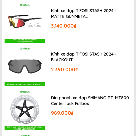
Kính xe đạp TIFOSI STASH 2024 -
MATTE GUNMETAL
3.140.000₫
Kính xe đạp TIFOSI STASH 2024 -
BLACKOUT
2.390.000₫
Đĩa phanh xe đạp SHIMANO RT-MT800
Center lock Fullbox
Sau khi sử dụng các mẫu đồng hồ xe đạp cơ bản được
989.000₫
một thời gian bạn muốn nâng cấp, bạn quan tâm nhiều
hơn vào các thông số khác để theo dõi việc tập luyện
của mình. Nhưng đối với các hãng chuyên sản xuất đồng