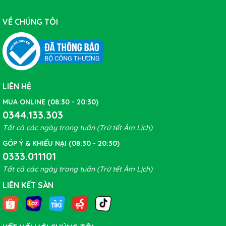
VỀ CHÚNG TÔI
LIÊN HỆ
MUA ONLINE (08:30 - 20:30)
0344.133.303
Tất cả các ngày trong tuần (Trừ tết Âm Lịch)
Đèn nền tự động, màn hình LCD 1.8 inch: Nó sẽ đảm bảo
rằng bạn an toàn hơn khi đi xe vào ban đêm ở những nơi
GÓP Ý & KHIẾU NẠI (08:30 - 20:30)
0333.011101
có ánh sáng kém, màn hình LCD 1.8 icnh định vị GPS có
độ nhạy và độ chính xác cao. Đồng hồ xe đạp GPS XOSS
Tất cả các ngày trong tuần (Trừ tết Âm Lịch)
có đầy đủ tính năng nâng cao như nhịp tim, cuồng chân
LIÊN KẾT SÀN
giúp nó được xem như một sản phẩm thiết bị luyện tập.