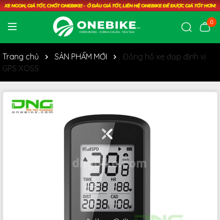
0
Trang chủ
SẢN PHẨM MỚI
Đồng hồ xe đạp định vị
GPS XOSS