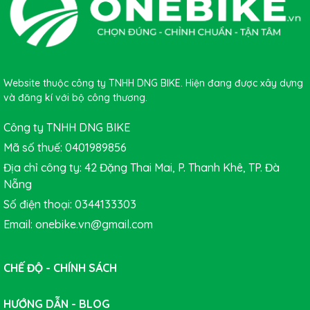
Đồng hồ xe đạp định vị GPS XOSS
là sản phẩm dùng để
Website thuộc công ty TNHH DNG BIKE. Hiện đang được xây dựng
theo dõi các thông số liên quan về xe đạp, giúp người
và đăng kí với bộ công thương.
đạp xe theo dõi sức khỏe cơ thể và các hoạt động trong
Công ty TNHH DNG BIKE
quá trình luyện tập. Với các chức năng nâng cao như
nhịp tim, cuồng chân... đây được xem như một thiết bị
Mã số thuế: 0401989856
theo dõi sức khỏe luyện tập của một VĐV.
Địa chỉ công ty: 42 Đặng Thai Mai, P. Thanh Khê, TP. Đà
Nẵng
Số điện thoại: 0344133303
Email: onebike.vn@gmail.com
CHẾ ĐỘ - CHÍNH SÁCH
HƯỚNG DẪN - BLOG