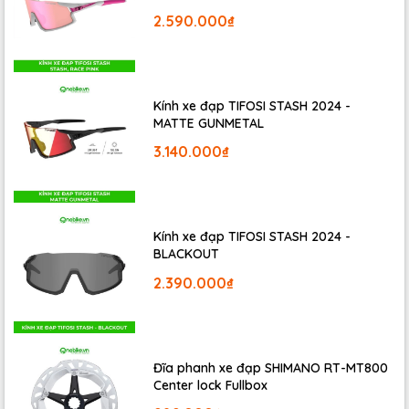
thước đĩa phanh là 140mm/160mm phù hợp với hệ thống
2.590.000₫
phanh đang sử dụng đĩa phanh tương tự.
Kính xe đạp TIFOSI STASH 2024 -
MATTE GUNMETAL
3.140.000₫
Kính xe đạp TIFOSI STASH 2024 -
BLACKOUT
2.390.000₫
Đĩa phanh xe đạp SHIMANO RT-MT800
Center lock Fullbox