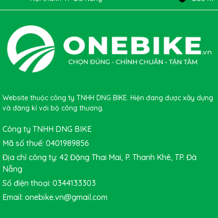
Đĩa phanh xe đạp thể thao IIIPRO EN
Website thuộc công ty TNHH DNG BIKE. Hiện đang được xây dựng
và đăng kí với bộ công thương.
Công ty TNHH DNG BIKE
Mã số thuế: 0401989856
Địa chỉ công ty: 42 Đặng Thai Mai, P. Thanh Khê, TP. Đà
Nẵng
Số điện thoại: 0344133303
Email: onebike.vn@gmail.com