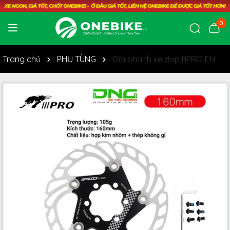
0
Trang chủ
PHỤ TÙNG
Đĩa phanh xe đạp IIIPRO EN