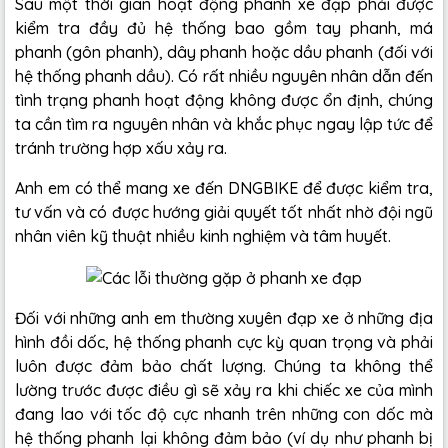
Sau một thời gian hoạt động phanh xe đạp phải được
kiểm tra đầy đủ hệ thống bao gồm tay phanh, má
phanh (gôn phanh), dây phanh hoặc dầu phanh (đối với
hệ thống phanh dầu). Có rất nhiều nguyên nhân dẫn đến
tình trạng phanh hoạt động không được ổn định, chúng
ta cần tìm ra nguyên nhân và khắc phục ngay lập tức để
tránh trường hợp xấu xảy ra.
Anh em có thể mang xe đến DNGBIKE để được kiểm tra,
tư vấn và có được hướng giải quyết tốt nhất nhờ đội ngũ
nhân viên kỹ thuật nhiều kinh nghiệm và tâm huyết.
Đối với những anh em thường xuyên đạp xe ở những địa
hình đồi dốc, hệ thống phanh cực kỳ quan trọng và phải
luôn được đảm bảo chất lượng. Chúng ta không thể
lường trước được điều gì sẽ xảy ra khi chiếc xe của mình
đang lao với tốc độ cực nhanh trên những con dốc mà
hệ thống phanh lại không đảm bảo (ví dụ như phanh bị