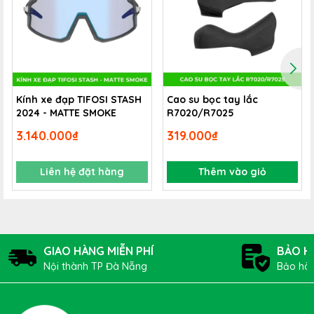
Kính xe đạp TIFOSI STASH
Cao su bọc tay lắc
2024 - MATTE SMOKE
R7020/R7025
3.140.000₫
319.000₫
Liên hệ đặt hàng
Thêm vào giỏ
GIAO HÀNG MIỄN PHÍ
BẢO H
Nội thành TP Đà Nẵng
Bảo hàn