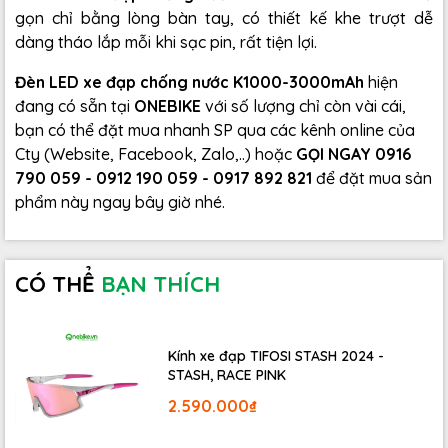
gọn chỉ bằng lòng bàn tay, có thiết kế khe trượt dễ
dàng tháo lắp mỗi khi sạc pin, rất tiện lợi.
Đèn LED xe đạp chống nước K1000-3000mAh
hiện
đang có sẵn tại
ONEBIKE
với số lượng chỉ còn vài cái,
bạn có thể đặt mua nhanh SP qua các kênh online của
Cty (Website, Facebook, Zalo,..) hoặc
GỌI NGAY 0916
790 059 - 0912 190 059 - 0917 892 821
để đặt mua sản
phẩm này ngay bây giờ nhé.
CÓ THỂ
BẠN THÍCH
Kính xe đạp TIFOSI STASH 2024 -
STASH, RACE PINK
2.590.000₫