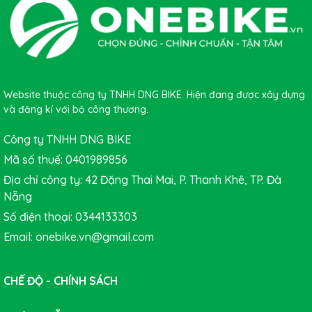
Website thuộc công ty TNHH DNG BIKE. Hiện đang được xây dựng
và đăng kí với bộ công thương.
Công ty TNHH DNG BIKE
Mã số thuế: 0401989856
Địa chỉ công ty: 42 Đặng Thai Mai, P. Thanh Khê, TP. Đà
Nẵng
Số điện thoại: 0344133303
Email: onebike.vn@gmail.com
CHẾ ĐỘ - CHÍNH SÁCH