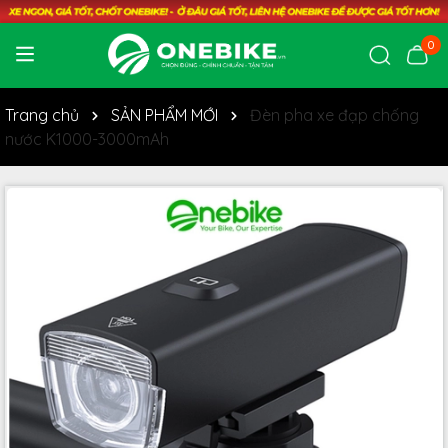
0
Trang chủ
SẢN PHẨM MỚI
Đèn pha xe đạp chống
nước K1000-3000mAh