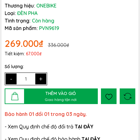
Thương hiệu:
ONEBIKE
Loại:
ĐÈN PHA
Tình trạng:
Còn hàng
Mã sản phẩm:
PVN9619
269.000₫
336.000₫
Tiết kiệm:
67.000₫
Số lượng:
-
+
THÊM VÀO GIỎ
Giao hàng tận nơi
Bảo hành 01 đổi 01 trong 03 ngày.
- Xem Quy định chế độ đổi trả
TẠI ĐÂY
- Xem Quy định chế độ bảo hành
TẠI ĐÂY