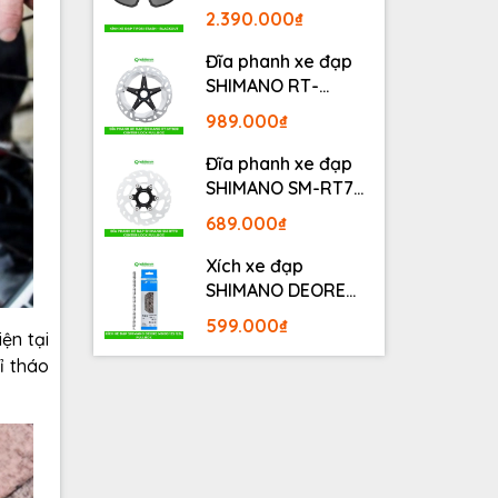
BLACKOUT
2.390.000₫
Đĩa phanh xe đạp
SHIMANO RT-
MT800 Center lock
989.000₫
Fullbox
Đĩa phanh xe đạp
SHIMANO SM-RT70
Center lock Fullbox
689.000₫
Xích xe đạp
SHIMANO DEORE
M6100 12S 126L
599.000₫
Fullbox
ện tại
ỉ tháo