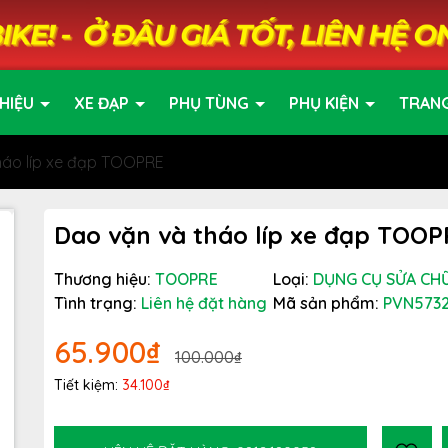
HIỆU
XE ĐẠP
PHỤ TÙNG
PHỤ KIỆN
TRAN
háo líp xe đạp TOOPRE
Dao vặn và tháo líp xe đạp TOO
Thương hiệu:
TOOPRE
Loại:
DỤNG CỤ SỬA CH
Tình trạng:
Liên hệ đặt hàng
Mã sản phẩm:
PVN573
65.900₫
100.000₫
Tiết kiệm:
34.100₫