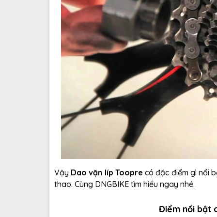
Vậy
Dao vặn líp Toopre
có đặc điểm gì nổi 
thao. Cùng DNGBIKE tìm hiểu ngay nhé.
Điểm nổi bật 