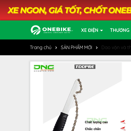
XE ĐIỆN
THƯƠNG 
Trang chủ
SẢN PHẨM MỚI
Dao vặn và t