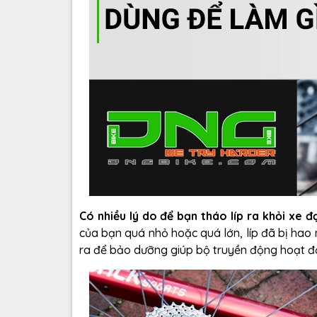
Có nhiều lý do để bạn tháo líp ra khỏi xe đ
của bạn quá nhỏ hoặc quá lớn, líp đã bị hao
ra để bảo dưỡng giúp bộ truyền động hoạt độ