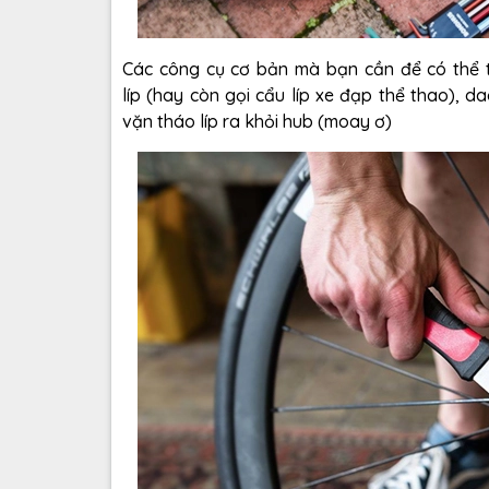
Các công cụ cơ bản mà bạn cần để có thể th
líp (hay còn gọi cẩu líp xe đạp thể thao),
da
vặn tháo líp ra khỏi hub (moay ơ)