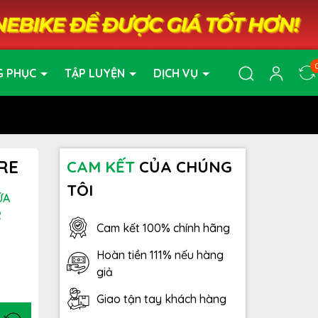
G PHỤC
TẬP LUYỆN
DỊCH VỤ
PRE
CAM KẾT
CỦA CHÚNG
TÔI
ỮA
2
Cam kết 100% chính hãng
Hoàn tiền 111% nếu hàng
giả
Giao tận tay khách hàng