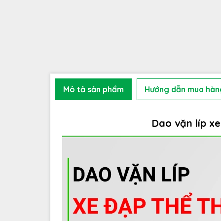
Mô tả sản phẩm
Hướng dẫn mua hàn
Dao vặn líp x