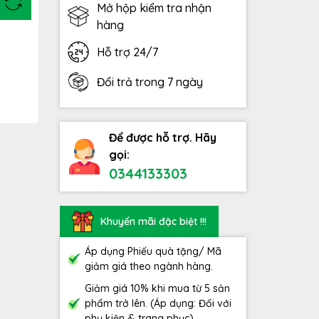
Mở hộp kiểm tra nhận
hàng
Hỗ trợ 24/7
Đổi trả trong 7 ngày
Để được hỗ trợ. Hãy
gọi:
0344133303
Khuyến mãi đặc biệt !!!
Áp dụng Phiếu quà tặng/ Mã
giảm giá theo ngành hàng.
Giảm giá 10% khi mua từ 5 sản
phẩm trở lên. (Áp dụng: Đối với
phụ kiện & trang phục)