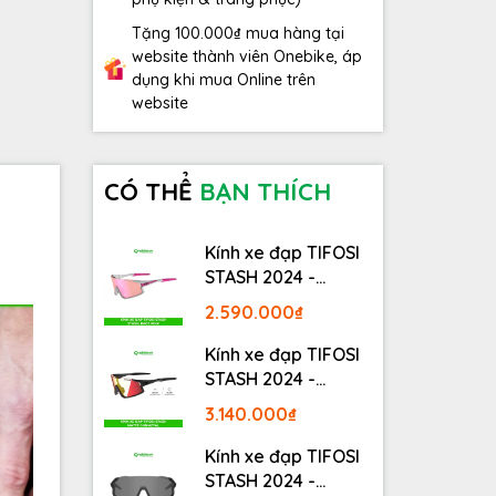
Tặng 100.000₫ mua hàng tại
website thành viên Onebike, áp
dụng khi mua Online trên
website
CÓ THỂ
BẠN THÍCH
Kính xe đạp TIFOSI
STASH 2024 -
STASH, RACE PINK
2.590.000₫
Kính xe đạp TIFOSI
STASH 2024 -
MATTE GUNMETAL
3.140.000₫
Kính xe đạp TIFOSI
STASH 2024 -