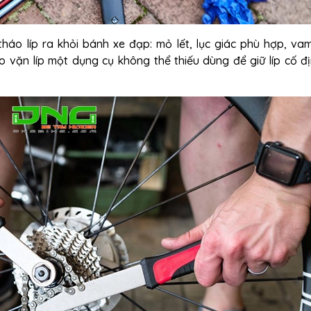
áo líp ra khỏi bánh xe đạp: mỏ lết, lục giác phù hợp, va
o vặn líp
một dụng cụ không thể thiếu dùng để giữ líp cố đị