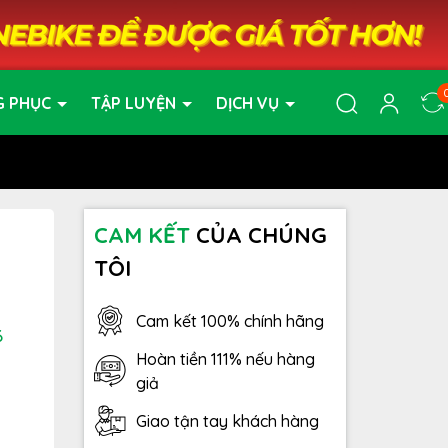
G PHỤC
TẬP LUYỆN
DỊCH VỤ
CAM KẾT
CỦA CHÚNG
TÔI
Cam kết 100% chính hãng
6
Hoàn tiền 111% nếu hàng
giả
Giao tận tay khách hàng