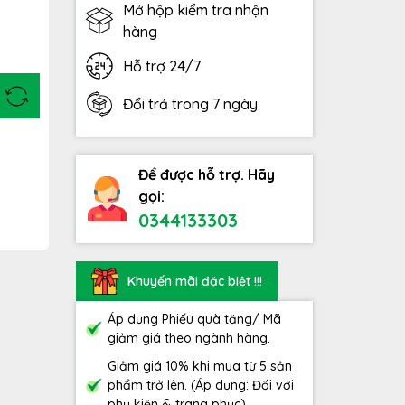
Mở hộp kiểm tra nhận
hàng
Hỗ trợ 24/7
Đổi trả trong 7 ngày
Để được hỗ trợ. Hãy
gọi:
0344133303
Khuyến mãi đặc biệt !!!
Áp dụng Phiếu quà tặng/ Mã
giảm giá theo ngành hàng.
Giảm giá 10% khi mua từ 5 sản
phẩm trở lên. (Áp dụng: Đối với
phụ kiện & trang phục)