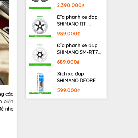
BLACKOUT
2.390.000₫
Đĩa phanh xe đạp
SHIMANO RT-
MT800 Center lock
989.000₫
Fullbox
Đĩa phanh xe đạp
SHIMANO SM-RT70
Center lock Fullbox
689.000₫
Xích xe đạp
SHIMANO DEORE
M6100 12S 126L
599.000₫
Fullbox
ng các
n biến
đề nhẹ