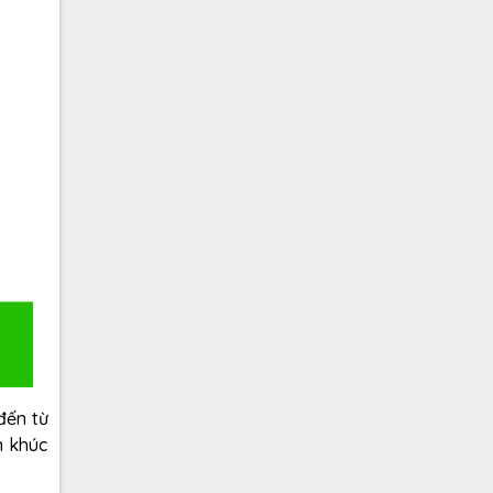
đến từ
n khúc