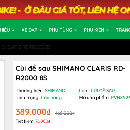
HIỆU
XE ĐẠP
PHỤ TÙNG
PHỤ KIỆN
TRAN
ANO CLARIS RD-R2000 8S
Cùi đề sau SHIMANO CLARIS RD-
R2000 8S
Thương hiệu:
SHIMANO
Loại:
CÙI ĐỀ SAU
Tình trạng:
Còn hàng
Mã sản phẩm:
PVN852
389.000₫
465.000₫
Tiết kiệm:
76.000₫