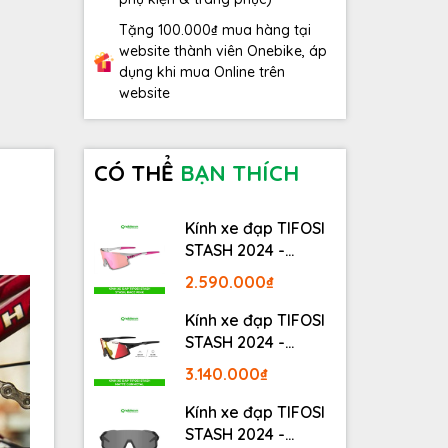
Tặng 100.000₫ mua hàng tại
website thành viên Onebike, áp
dụng khi mua Online trên
website
CÓ THỂ
BẠN THÍCH
Kính xe đạp TIFOSI
STASH 2024 -
STASH, RACE PINK
2.590.000₫
Kính xe đạp TIFOSI
STASH 2024 -
MATTE GUNMETAL
3.140.000₫
Kính xe đạp TIFOSI
STASH 2024 -