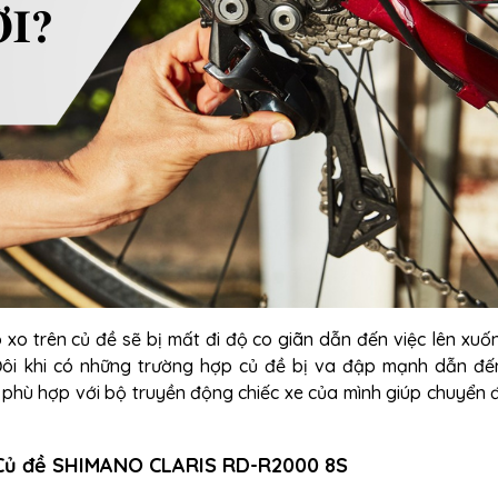
ò xo trên củ đề sẽ bị mất đi độ co giãn dẫn đến việc lên xuố
Đôi khi có những trường hợp củ đề bị va đập mạnh dẫn đế
 phù hợp với bộ truyền động chiếc xe của mình giúp chuyển 
 Củ đề SHIMANO CLARIS RD-R2000 8S