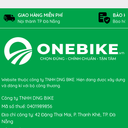
GIAO HÀNG MIỄN PHÍ
BẢO H
Nội thành TP Đà Nẵng
Bảo hàn
Website thuộc công ty TNHH DNG BIKE. Hiện đang được xây dựng
và đăng kí với bộ công thương.
Công ty TNHH DNG BIKE
Mã số thuế: 0401989856
Địa chỉ công ty: 42 Đặng Thai Mai, P. Thanh Khê, TP. Đà
Nẵng