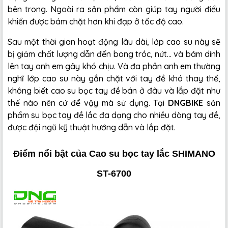
bên trong. Ngoài ra sản phẩm còn giúp tay người điểu
khiển được bám chặt hơn khi đạp ở tốc độ cao.
Sau một thời gian hoạt động lâu dài, lớp cao su này sẽ
bị giảm chất lượng dẫn đến bong tróc, nứt... và bám dính
lên tay anh em gây khó chịu. Và đa phần anh em thường
nghĩ lớp cao su này gắn chặt với tay đề khó thay thế,
không biết cao su bọc tay đề bán ở đâu và lắp đặt như
thế nào nên cứ để vậy mà sử dụng. Tại
DNGBIKE
sản
phẩm su bọc tay đề lắc đa dạng cho nhiều dòng tay đề,
được đội ngũ kỹ thuật hướng dẫn và lắp đặt.
Điểm nổi bật của
Cao su bọc tay lắc SHIMANO
ST-6700