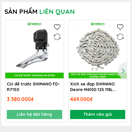
SẢN PHẨM
LIÊN QUAN
Cùi đề trước SHIMANO FD-
Xích xe đạp SHIMANO
R7150
Deore M6100 12S 118L
(không hộp)
3.380.000₫
469.000₫
Liên hệ đặt hàng
Thêm vào giỏ