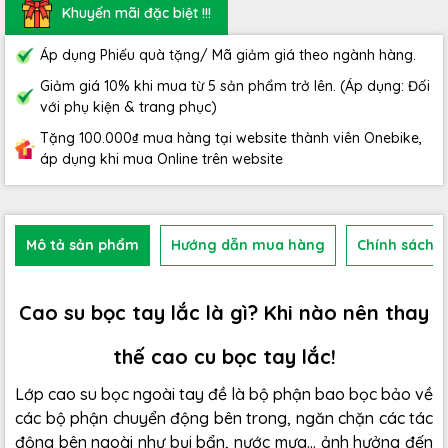
Khuyến mãi đặc biệt !!!
Áp dụng Phiếu quà tặng/ Mã giảm giá theo ngành hàng.
Giảm giá 10% khi mua từ 5 sản phẩm trở lên. (Áp dụng: Đối
với phụ kiện & trang phục)
Tặng 100.000₫ mua hàng tại website thành viên Onebike,
áp dụng khi mua Online trên website
Mô tả sản phẩm
Hướng dẫn mua hàng
Chính sách b
Cao su bọc tay lắc là gì? Khi nào nên thay
thế cao cu bọc tay lắc!
Lớp cao su bọc ngoài tay đề là bộ phận bao bọc bảo về
các bộ phận chuyển động bên trong, ngăn chặn các tác
động bên ngoài như bụi bẩn, nước mưa... ảnh hưởng đến