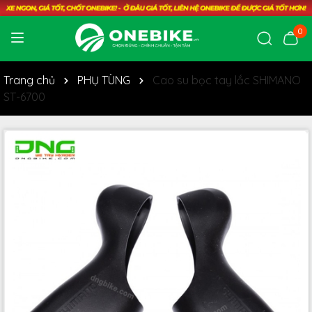
0
Trang chủ
PHỤ TÙNG
Cao su bọc tay lắc SHIMANO
ST-6700