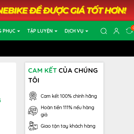
G PHỤC
TẬP LUYỆN
DỊCH VỤ
CAM KẾT
CỦA CHÚNG
TÔI
Cam kết 100% chính hãng
5
Hoàn tiền 111% nếu hàng
giả
Giao tận tay khách hàng