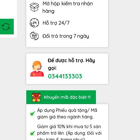
Mở hộp kiểm tra nhận
hàng
Hỗ trợ 24/7
Đổi trả trong 7 ngày
Để được hỗ trợ. Hãy
gọi:
0344133303
Khuyến mãi đặc biệt !!!
Áp dụng Phiếu quà tặng/ Mã
giảm giá theo ngành hàng.
Giảm giá 10% khi mua từ 5 sản
phẩm trở lên. (Áp dụng: Đối với
phụ kiện & trang phục)