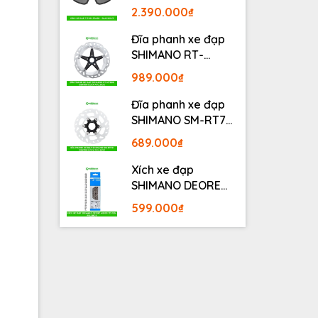
BLACKOUT
2.390.000₫
Đĩa phanh xe đạp
SHIMANO RT-
MT800 Center lock
989.000₫
Fullbox
Đĩa phanh xe đạp
SHIMANO SM-RT70
Center lock Fullbox
689.000₫
Xích xe đạp
SHIMANO DEORE
M6100 12S 126L
599.000₫
Fullbox