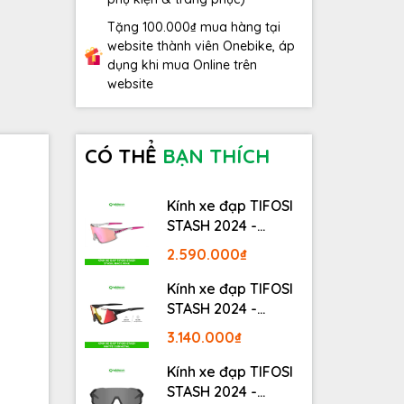
Tặng 100.000₫ mua hàng tại
website thành viên Onebike, áp
dụng khi mua Online trên
website
CÓ THỂ
BẠN THÍCH
Kính xe đạp TIFOSI
STASH 2024 -
STASH, RACE PINK
2.590.000₫
Kính xe đạp TIFOSI
STASH 2024 -
MATTE GUNMETAL
3.140.000₫
Kính xe đạp TIFOSI
STASH 2024 -