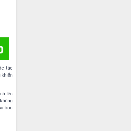
ác tác
 khiển
ính lên
 không
su bọc