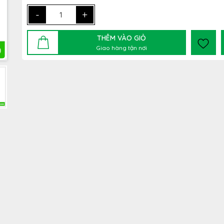
-
+
THÊM VÀO GIỎ
Giao hàng tận nơi