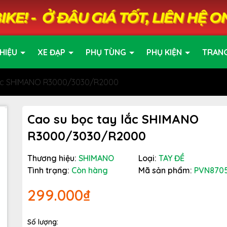
HIỆU
XE ĐẠP
PHỤ TÙNG
PHỤ KIỆN
TRAN
lắc SHIMANO R3000/3030/R2000
Cao su bọc tay lắc SHIMANO
R3000/3030/R2000
Thương hiệu:
SHIMANO
Loại:
TAY ĐỀ
Tình trạng:
Còn hàng
Mã sản phẩm:
PVN870
299.000₫
Số lượng: