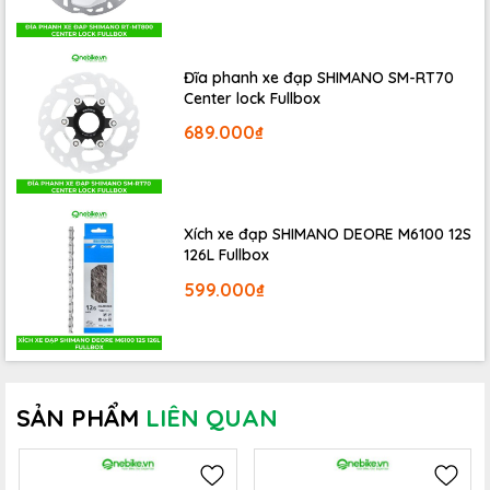
Đĩa phanh xe đạp SHIMANO SM-RT70
Center lock Fullbox
689.000₫
Xích xe đạp SHIMANO DEORE M6100 12S
126L Fullbox
599.000₫
SẢN PHẨM
LIÊN QUAN
Can giày 6 độ: giày không bị khoá cứng vào pedan, giày
có thể xê dịch khi đạp, phù hợp cho người mới tập chơi