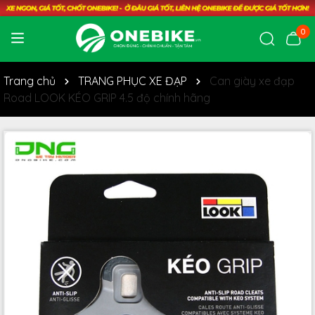
0
Trang chủ
TRANG PHỤC XE ĐẠP
Can giày xe đạp
Road LOOK KÉO GRIP 4.5 độ chính hãng