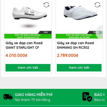
xe đạp. Can giày 1 độ, 0 độ: giày bị khoá cứng vào
pedan không thể xê dịch, phù hợp cho khách hàng chơi
xe đạp chuyên nghiệp.
Giày xe đạp can Road
Giày xe đạp can Road
GIANT STARLIGHT CF
SHIMANO SH RC302
4.010.000₫
2.789.000₫
Xem chi tiết
Xem chi tiết
GIAO HÀNG MIỄN PHÍ
BẢO H
Nội thành TP Đà Nẵng
Bảo hàn