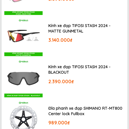
Kính xe đạp TIFOSI STASH 2024 -
MATTE GUNMETAL
3.140.000₫
Hiện nay trên thị trường có rất nhiều loại Can giày thể
thao chuyên dụng dành riêng cho bộ môn đạp xe như
Kính xe đạp TIFOSI STASH 2024 -
BLACKOUT
Can SHIMANO, Can LOOK, Can TIEBAO,...
2.390.000₫
Nói một cách dễ hiểu, Can được gắn dưới đế giày giúp
giày được gắn chặt vào bàn đạp xe, nhờ đó khi đạp
nhanh chân và giày không bị trượt khỏi bàn đạp, đồng
thời hỗ trợ tăng lực đạp, 1 chân đạp xuống, chân kia dính
Đĩa phanh xe đạp SHIMANO RT-MT800
CAN khi đưa lên có thể kéo pedan đi lên. Nếu không có
Center lock Fullbox
CAN thì chỉ có lực đạp xuống chứ không có lực kéo lên.
989.000₫